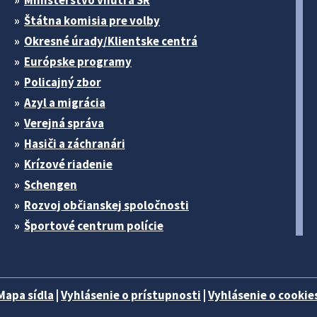
Ministerstvo vnútra SR
Štátna komisia pre volby
Okresné úrady/Klientske centrá
Európske programy
Policajný zbor
Azyl a migrácia
Verejná správa
Hasiči a záchranári
Krízové riadenie
Schengen
Rozvoj občianskej spoločnosti
Športové centrum polície
Mapa sídla
|
Vyhlásenie o prístupnosti
|
Vyhlásenie o cookies