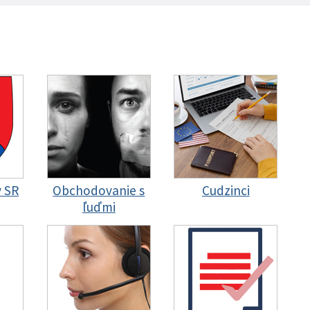
y SR
Obchodovanie s
Cudzinci
ľuďmi