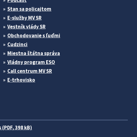
Podcast
Stan sa policajtom
E-služby MV SR
Vestník vlády SR
Obchodovanie s ľuďmi
Cudzinci
Miestna štátna správa
Vládny program ESO
Call centrum MV SR
E-trhovisko
 (PDF, 398 kB)