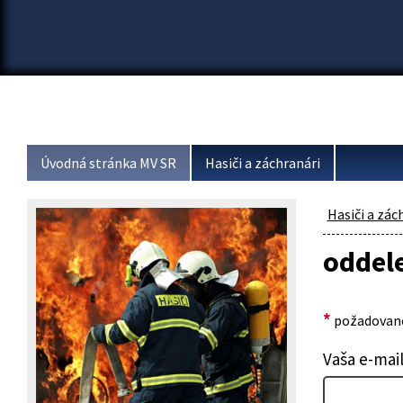
Úvodná stránka MV SR
Hasiči a záchranári
Hasiči a zác
oddel
*
požadované
Vaša e-mai