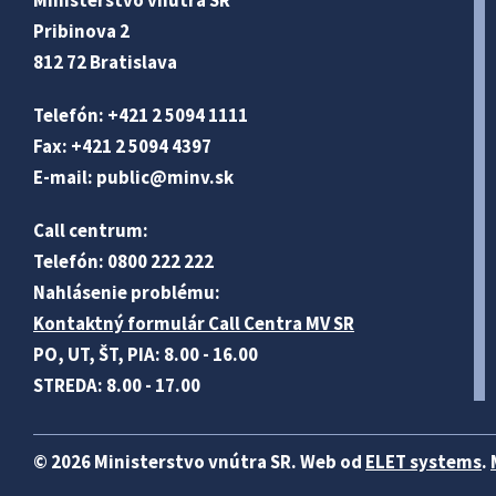
Ministerstvo vnútra SR
Pribinova 2
812 72 Bratislava
Telefón: +421 2 5094 1111
Fax: +421 2 5094 4397
E-mail:
public@minv
.sk
Call centrum:
Telefón: 0800 222 222
Nahlásenie problému:
Kontaktný formulár Call Centra MV SR
PO, UT, ŠT, PIA: 8.00 - 16.00
STREDA: 8.00 - 17.00
© 2026 Ministerstvo vnútra SR. Web od
ELET systems
.