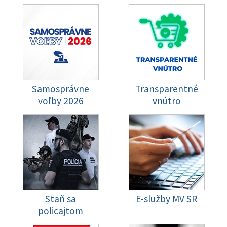
Samosprávne
Transparentné
voľby 2026
vnútro
Staň sa
E-služby MV SR
policajtom