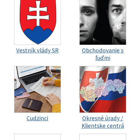
Vestník vlády SR
Obchodovanie s
ľuďmi
Cudzinci
Okresné úrady /
Klientske centrá