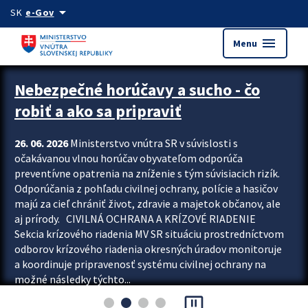
Preskocit na hlavný obsah
arrow_drop_down
SK
e-Gov
menu
Menu
Zastavit automatický posun upútavok
Nebezpečné horúčavy a sucho - čo
robiť a ako sa pripraviť
26. 06. 2026
Ministerstvo vnútra SR v súvislosti s
očakávanou vlnou horúčav obyvateľom odporúča
preventívne opatrenia na zníženie s tým súvisiacich rizík.
Odporúčania z pohľadu civilnej ochrany, polície a hasičov
majú za cieľ chrániť život, zdravie a majetok občanov, ale
aj prírody. CIVILNÁ OCHRANA A KRÍZOVÉ RIADENIE
Sekcia krízového riadenia MV SR situáciu prostredníctvom
odborov krízového riadenia okresných úradov monitoruje
a koordinuje pripravenosť systému civilnej ochrany na
možné následky týchto...
pause_presentation
Viac