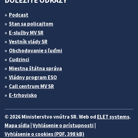
DÔLEŽITÉ ODKAZY
Podcast
Stan sa policajtom
E-služby MV SR
Vestník vlády SR
Obchodovanie s ľuďmi
Cudzinci
Miestna štátna správa
Vládny program ESO
Call centrum MV SR
E-trhovisko
© 2026 Ministerstvo vnútra SR. Web od
ELET systems
.
Mapa sídla
|
Vyhlásenie o prístupnosti
|
Vyhlásenie o cookies (PDF, 398 kB)