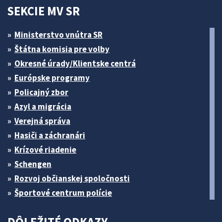
SEKCIE MV SR
Ministerstvo vnútra SR
Štátna komisia pre volby
Okresné úrady/Klientske centrá
Európske programy
Policajný zbor
Azyl a migrácia
Verejná správa
Hasiči a záchranári
Krízové riadenie
Schengen
Rozvoj občianskej spoločnosti
Športové centrum polície