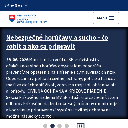
Preskocit na hlavný obsah
arrow_drop_down
SK
e-Gov
menu
Menu
Zastavit automatický posun upútavok
Nebezpečné horúčavy a sucho - čo
robiť a ako sa pripraviť
26. 06. 2026
Ministerstvo vnútra SR v súvislosti s
očakávanou vlnou horúčav obyvateľom odporúča
preventívne opatrenia na zníženie s tým súvisiacich rizík.
Odporúčania z pohľadu civilnej ochrany, polície a hasičov
majú za cieľ chrániť život, zdravie a majetok občanov, ale
aj prírody. CIVILNÁ OCHRANA A KRÍZOVÉ RIADENIE
Sekcia krízového riadenia MV SR situáciu prostredníctvom
odborov krízového riadenia okresných úradov monitoruje
a koordinuje pripravenosť systému civilnej ochrany na
možné následky týchto...
pause_presentation
Viac