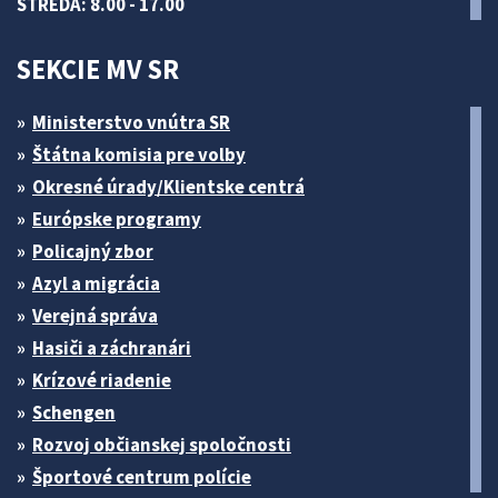
STREDA: 8.00 - 17.00
SEKCIE MV SR
Ministerstvo vnútra SR
Štátna komisia pre volby
Okresné úrady/Klientske centrá
Európske programy
Policajný zbor
Azyl a migrácia
Verejná správa
Hasiči a záchranári
Krízové riadenie
Schengen
Rozvoj občianskej spoločnosti
Športové centrum polície