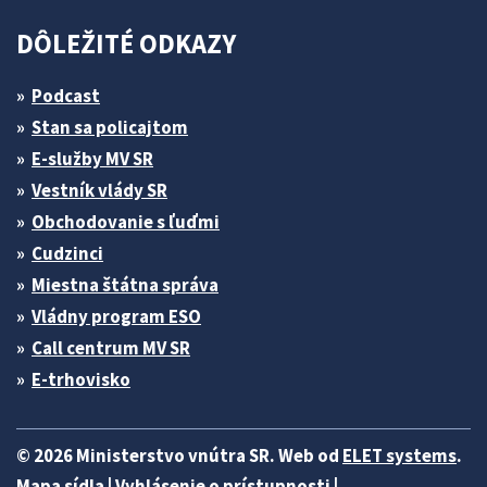
DÔLEŽITÉ ODKAZY
Podcast
Stan sa policajtom
E-služby MV SR
Vestník vlády SR
Obchodovanie s ľuďmi
Cudzinci
Miestna štátna správa
Vládny program ESO
Call centrum MV SR
E-trhovisko
© 2026 Ministerstvo vnútra SR. Web od
ELET systems
.
Mapa sídla
|
Vyhlásenie o prístupnosti
|