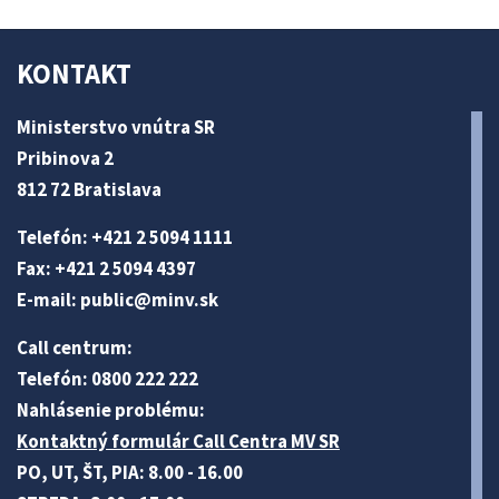
KONTAKT
Ministerstvo vnútra SR
Pribinova 2
812 72 Bratislava
Telefón: +421 2 5094 1111
Fax: +421 2 5094 4397
E-mail:
public@minv
.sk
Call centrum:
Telefón: 0800 222 222
Nahlásenie problému:
Kontaktný formulár Call Centra MV SR
PO, UT, ŠT, PIA: 8.00 - 16.00