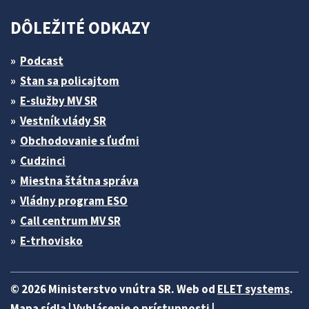
DÔLEŽITÉ ODKAZY
Podcast
Stan sa policajtom
E-služby MV SR
Vestník vlády SR
Obchodovanie s ľuďmi
Cudzinci
Miestna štátna správa
Vládny program ESO
Call centrum MV SR
E-trhovisko
© 2026 Ministerstvo vnútra SR. Web od
ELET systems
.
Mapa sídla
|
Vyhlásenie o prístupnosti
|