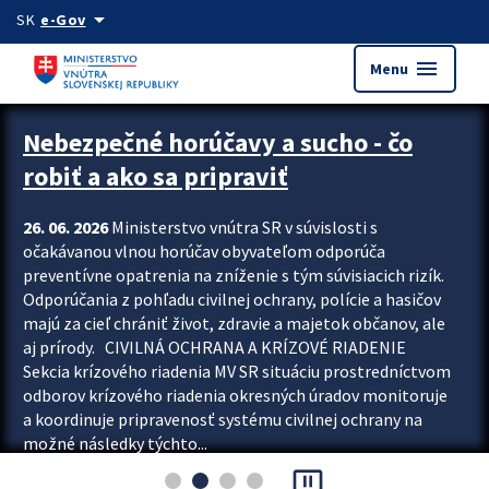
Preskocit na hlavný obsah
arrow_drop_down
SK
e-Gov
menu
Menu
Zastavit automatický posun upútavok
Nebezpečné horúčavy a sucho - čo
robiť a ako sa pripraviť
26. 06. 2026
Ministerstvo vnútra SR v súvislosti s
očakávanou vlnou horúčav obyvateľom odporúča
preventívne opatrenia na zníženie s tým súvisiacich rizík.
Odporúčania z pohľadu civilnej ochrany, polície a hasičov
majú za cieľ chrániť život, zdravie a majetok občanov, ale
aj prírody. CIVILNÁ OCHRANA A KRÍZOVÉ RIADENIE
Sekcia krízového riadenia MV SR situáciu prostredníctvom
odborov krízového riadenia okresných úradov monitoruje
a koordinuje pripravenosť systému civilnej ochrany na
možné následky týchto...
pause_presentation
Viac