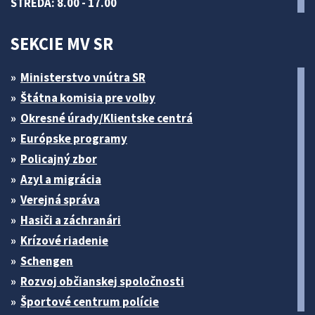
STREDA: 8.00 - 17.00
SEKCIE MV SR
Ministerstvo vnútra SR
Štátna komisia pre volby
Okresné úrady/Klientske centrá
Európske programy
Policajný zbor
Azyl a migrácia
Verejná správa
Hasiči a záchranári
Krízové riadenie
Schengen
Rozvoj občianskej spoločnosti
Športové centrum polície