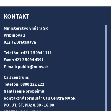
KONTAKT
Ministerstvo vnútra SR
Pribinova 2
812 72 Bratislava
Telefón: +421 2 5094 1111
Fax: +421 2 5094 4397
E-mail:
public@minv
.sk
Call centrum:
Telefón: 0800 222 222
Nahlásenie problému:
Kontaktný formulár Call Centra MV SR
PO, UT, ŠT, PIA: 8.00 - 16.00