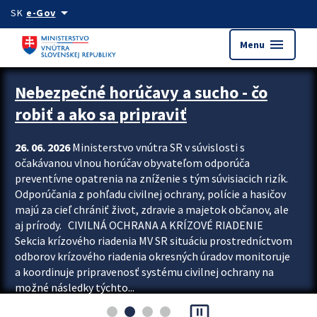
Preskocit na hlavný obsah
arrow_drop_down
SK
e-Gov
menu
Menu
Zastavit automatický posun upútavok
Nebezpečné horúčavy a sucho - čo
robiť a ako sa pripraviť
26. 06. 2026
Ministerstvo vnútra SR v súvislosti s
očakávanou vlnou horúčav obyvateľom odporúča
preventívne opatrenia na zníženie s tým súvisiacich rizík.
Odporúčania z pohľadu civilnej ochrany, polície a hasičov
majú za cieľ chrániť život, zdravie a majetok občanov, ale
aj prírody. CIVILNÁ OCHRANA A KRÍZOVÉ RIADENIE
Sekcia krízového riadenia MV SR situáciu prostredníctvom
odborov krízového riadenia okresných úradov monitoruje
a koordinuje pripravenosť systému civilnej ochrany na
možné následky týchto...
pause_presentation
Viac