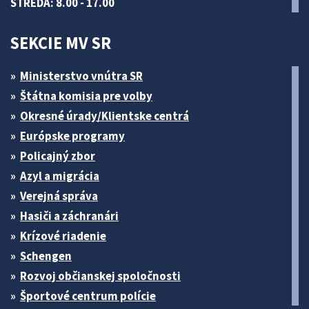
STREDA: 8.00 - 17.00
SEKCIE MV SR
Ministerstvo vnútra SR
Štátna komisia pre volby
Okresné úrady/Klientske centrá
Európske programy
Policajný zbor
Azyl a migrácia
Verejná správa
Hasiči a záchranári
Krízové riadenie
Schengen
Rozvoj občianskej spoločnosti
Športové centrum polície