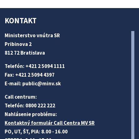
KONTAKT
Ministerstvo vnútra SR
Pribinova 2
812 72 Bratislava
Telefón: +421 2 5094 1111
Fax: +421 2 5094 4397
E-mail:
public@minv
.sk
Call centrum:
Telefón: 0800 222 222
Nahlásenie problému:
Kontaktný formulár Call Centra MV SR
PO, UT, ŠT, PIA: 8.00 - 16.00