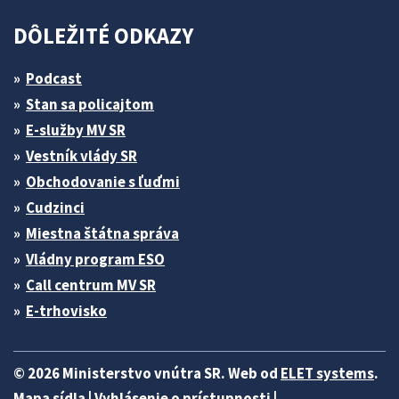
DÔLEŽITÉ ODKAZY
Podcast
Stan sa policajtom
E-služby MV SR
Vestník vlády SR
Obchodovanie s ľuďmi
Cudzinci
Miestna štátna správa
Vládny program ESO
Call centrum MV SR
E-trhovisko
© 2026 Ministerstvo vnútra SR. Web od
ELET systems
.
Mapa sídla
|
Vyhlásenie o prístupnosti
|