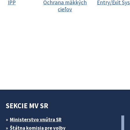
IPP
Ochrana mäkkých
Entry/Exit Sy
cieľov
SEKCIE MV SR
Ministerstvo vnútra SR
Štátna komisia pre volby