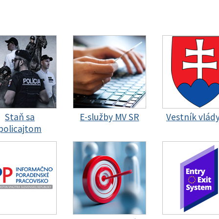
Staň sa
E-služby MV SR
Vestník vlád
policajtom