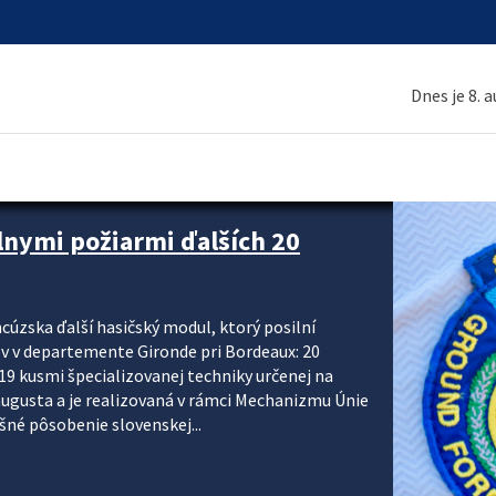
Dnes je 8. 
 a ako sa pripraviť
u vlnou horúčav obyvateľom odporúča preventívne
ohľadu civilnej ochrany, polície a hasičov majú za
ody. CIVILNÁ OCHRANA A KRÍZOVÉ RIADENIE Sekcia
krízového riadenia okresných úradov monitoruje
 následky týchto...