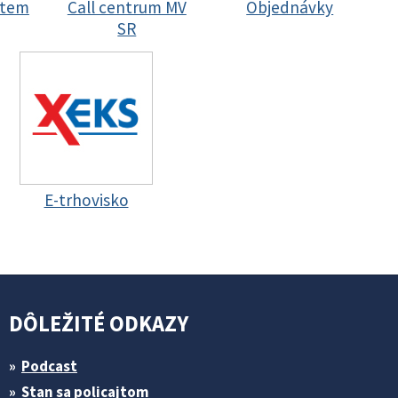
stem
Call centrum MV
Objednávky
SR
E-trhovisko
DÔLEŽITÉ ODKAZY
Podcast
Stan sa policajtom