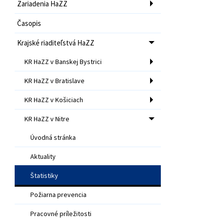
Zariadenia HaZZ
Časopis
Krajské riaditeľstvá HaZZ
KR HaZZ v Banskej Bystrici
KR HaZZ v Bratislave
KR HaZZ v Košiciach
KR HaZZ v Nitre
Úvodná stránka
Aktuality
Štatistiky
Požiarna prevencia
Pracovné príležitosti