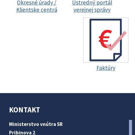
Okresné úrady /
Ústredný portál
Klientske centrá
verejnej správy
Faktúry
KONTAKT
Ministerstvo vnútra SR
Pribinova 2