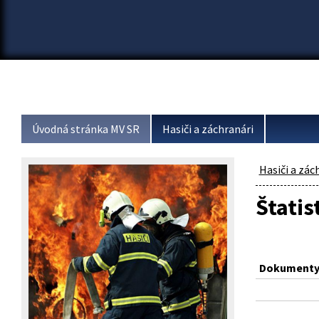
Úvodná stránka MV SR
Hasiči a záchranári
Hasiči a zác
Štatis
Dokumenty 