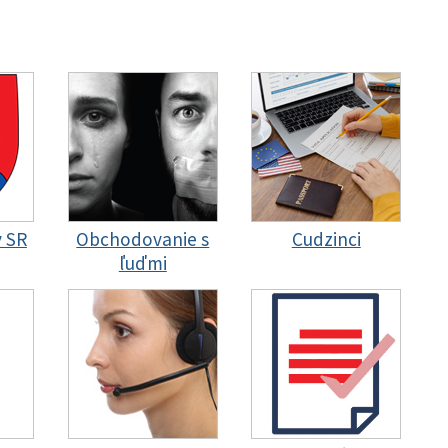
y SR
Obchodovanie s
Cudzinci
ľuďmi