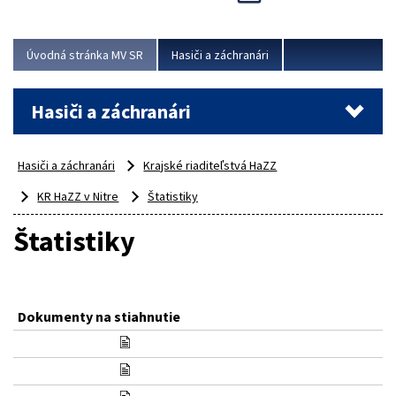
Úvodná stránka MV SR
Hasiči a záchranári
Hasiči a záchranári
Hasiči a záchranári
Krajské riaditeľstvá HaZZ
KR HaZZ v Nitre
Štatistiky
Štatistiky
Dokumenty na stiahnutie