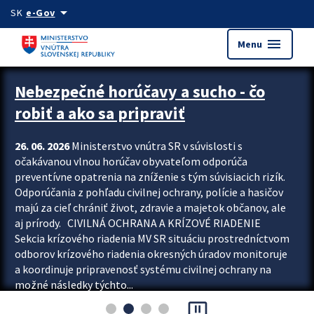
Preskocit na hlavný obsah
arrow_drop_down
SK
e-Gov
menu
Menu
Zastavit automatický posun upútavok
Nebezpečné horúčavy a sucho - čo
robiť a ako sa pripraviť
26. 06. 2026
Ministerstvo vnútra SR v súvislosti s
očakávanou vlnou horúčav obyvateľom odporúča
preventívne opatrenia na zníženie s tým súvisiacich rizík.
Odporúčania z pohľadu civilnej ochrany, polície a hasičov
majú za cieľ chrániť život, zdravie a majetok občanov, ale
aj prírody. CIVILNÁ OCHRANA A KRÍZOVÉ RIADENIE
Sekcia krízového riadenia MV SR situáciu prostredníctvom
odborov krízového riadenia okresných úradov monitoruje
a koordinuje pripravenosť systému civilnej ochrany na
možné následky týchto...
pause_presentation
Viac