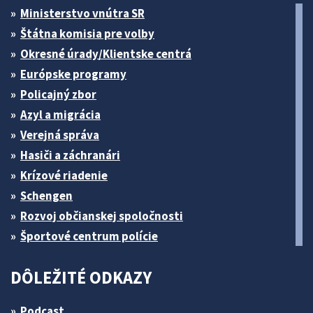
Ministerstvo vnútra SR
Štátna komisia pre volby
Okresné úrady/Klientske centrá
Európske programy
Policajný zbor
Azyl a migrácia
Verejná správa
Hasiči a záchranári
Krízové riadenie
Schengen
Rozvoj občianskej spoločnosti
Športové centrum polície
DÔLEŽITÉ ODKAZY
Podcast