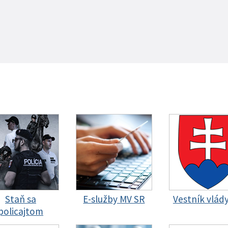
Staň sa
E-služby MV SR
Vestník vlád
policajtom