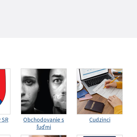
y SR
Obchodovanie s
Cudzinci
ľuďmi