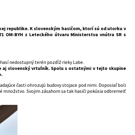
kej republike. K slovenským hasičom, ktorí sú od utorku v
171 OM-BYH z Leteckého útvaru Ministerstva vnútra SR s
hasí nedostupný terén pozdĺž rieky Labe.
e aj slovenský vrtuľník. Spolu s ostatnými v tejto skupine
.
adajúce časti ohrozujú budovy stojace pod nimi. Doposiaľ boli
né množstvo. Svojim zásahom sa tak hasiči pokúsia odbremeiť