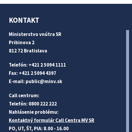
KONTAKT
Ministerstvo vnútra SR
Pribinova 2
812 72 Bratislava
Telefón: +421 2 5094 1111
Fax: +421 2 5094 4397
E-mail:
public@minv
.sk
Call centrum:
Telefón: 0800 222 222
Nahlásenie problému:
Kontaktný formulár Call Centra MV SR
PO, UT, ŠT, PIA: 8.00 - 16.00