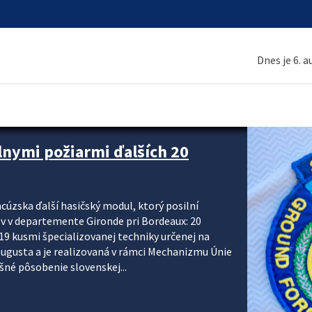
Dnes je 6. 
 a ako sa pripraviť
u vlnou horúčav obyvateľom odporúča preventívne
ohľadu civilnej ochrany, polície a hasičov majú za
ody. CIVILNÁ OCHRANA A KRÍZOVÉ RIADENIE Sekcia
krízového riadenia okresných úradov monitoruje
 následky týchto...