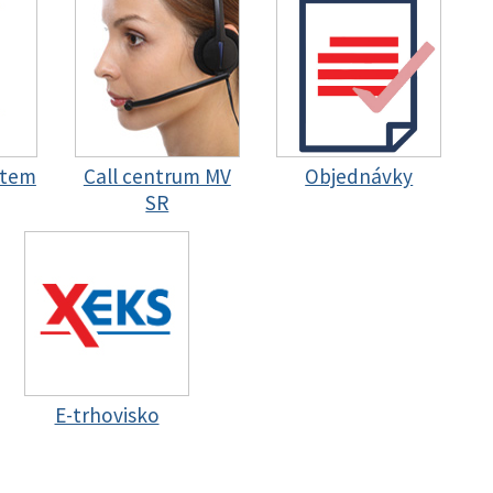
stem
Call centrum MV
Objednávky
SR
E-trhovisko