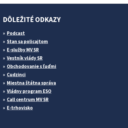
DÔLEŽITÉ ODKAZY
Podcast
Stan sa policajtom
E-služby MV SR
Vestník vlády SR
Obchodovanie s ľuďmi
Cudzinci
Miestna štátna správa
Vládny program ESO
Call centrum MV SR
E-trhovisko