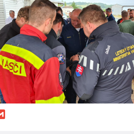
ok
ssenger
Gmail