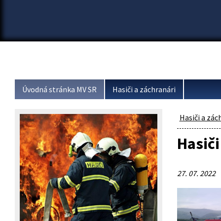
Úvodná stránka MV SR
Hasiči a záchranári
Hasiči a zác
Hasiči
27. 07. 2022