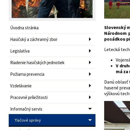
Slovenský mo
Úvodna stránka
Národnom pa
posádkou pi
Hasičský a záchranný zbor
Letecká techn
Legislatíva
Vojensk
Riadenie hasičských jednotiek
V druh
má za 
Požiarna prevencia
Danú oblasť t
Vzdelávanie
hasené preva
výškovú techn
Pracovné príležitosti
Informačný servis
Tlačové správy