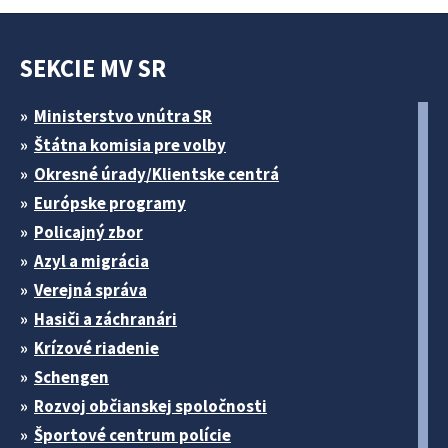
SEKCIE MV SR
Ministerstvo vnútra SR
Štátna komisia pre volby
Okresné úrady/Klientske centrá
Európske programy
Policajný zbor
Azyl a migrácia
Verejná správa
Hasiči a záchranári
Krízové riadenie
Schengen
Rozvoj občianskej spoločnosti
Športové centrum polície