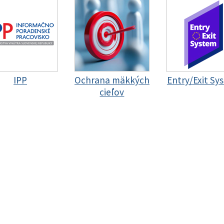
IPP
Ochrana mäkkých
Entry/Exit Sy
cieľov