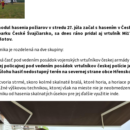
dul hasenia požiarov v stredu 27. júla začal s hasením v Čes
rku České Švajčiarsko, sa dnes ráno pridal aj vrtuľník Mi
lotov.
ika je rozdelená na dve skupiny:
á časť pod vedením posádok vojenských vrtuľníkov českej armády 
ej policajnej pod vedením posádok vrtuľníkov českej polície j
úlohu hasiť nedostupný terén na severnej strane obce Hřensko
voria strmé, skoro kolmé skalnaté bralá, ktoré horia, a horiace p
žné výškovou technikou, ktorej však na mieste nie je neobmedze
iku od hasenia skalnatých úsekov pre jej ďalšie využitie inde.