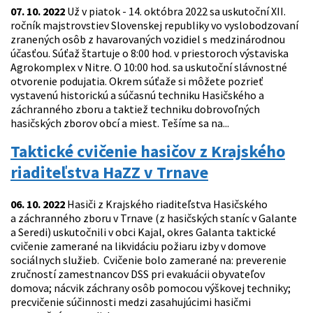
07. 10. 2022
Už v piatok - 14. októbra 2022 sa uskutoční XII.
ročník majstrovstiev Slovenskej republiky vo vyslobodzovaní
zranených osôb z havarovaných vozidiel s medzinárodnou
účasťou. Súťaž štartuje o 8:00 hod. v priestoroch výstaviska
Agrokomplex v Nitre. O 10:00 hod. sa uskutoční slávnostné
otvorenie podujatia. Okrem súťaže si môžete pozrieť
vystavenú historickú a súčasnú techniku Hasičského a
záchranného zboru a taktiež techniku dobrovoľných
hasičských zborov obcí a miest. Tešíme sa na...
Taktické cvičenie hasičov z Krajského
riaditeľstva HaZZ v Trnave
06. 10. 2022
Hasiči z Krajského riaditeľstva Hasičského
a záchranného zboru v Trnave (z hasičských staníc v Galante
a Seredi) uskutočnili v obci Kajal, okres Galanta taktické
cvičenie zamerané na likvidáciu požiaru izby v domove
sociálnych služieb. Cvičenie bolo zamerané na: preverenie
zručností zamestnancov DSS pri evakuácii obyvateľov
domova; nácvik záchrany osôb pomocou výškovej techniky;
precvičenie súčinnosti medzi zasahujúcimi hasičmi