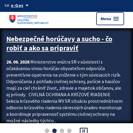
Preskocit na hlavný obsah
arrow_drop_down
SK
e-Gov
menu
Menu
Zastavit automatický posun upútavok
Nebezpečné horúčavy a sucho - čo
robiť a ako sa pripraviť
26. 06. 2026
Ministerstvo vnútra SR v súvislosti s
očakávanou vlnou horúčav obyvateľom odporúča
preventívne opatrenia na zníženie s tým súvisiacich rizík.
Odporúčania z pohľadu civilnej ochrany, polície a hasičov
majú za cieľ chrániť život, zdravie a majetok občanov, ale
aj prírody. CIVILNÁ OCHRANA A KRÍZOVÉ RIADENIE
Sekcia krízového riadenia MV SR situáciu prostredníctvom
odborov krízového riadenia okresných úradov monitoruje
a koordinuje pripravenosť systému civilnej ochrany na
možné následky týchto...
pause_presentation
Viac