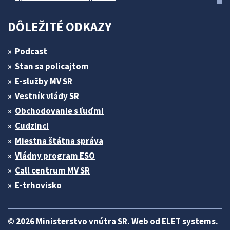
DÔLEŽITÉ ODKAZY
Podcast
Stan sa policajtom
E-služby MV SR
Vestník vlády SR
Obchodovanie s ľuďmi
Cudzinci
Miestna štátna správa
Vládny program ESO
Call centrum MV SR
E-trhovisko
© 2026 Ministerstvo vnútra SR. Web od
ELET systems
.