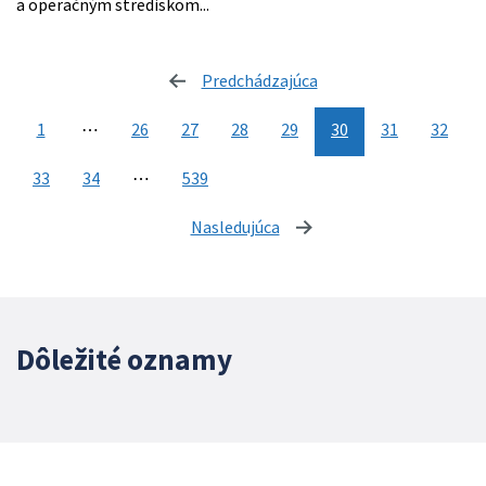
a operačným strediskom...
Predchádzajúca
stránka
1
⋯
26
27
28
29
30
31
32
33
34
⋯
539
Nasledujúca
stránka
Dôležité oznamy