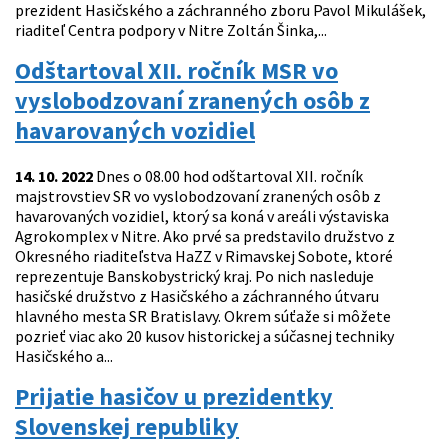
prezident Hasičského a záchranného zboru Pavol Mikulášek,
riaditeľ Centra podpory v Nitre Zoltán Šinka,...
Odštartoval XII. ročník MSR vo
vyslobodzovaní zranených osôb z
havarovaných vozidiel
14. 10. 2022
Dnes o 08.00 hod odštartoval XII. ročník
majstrovstiev SR vo vyslobodzovaní zranených osôb z
havarovaných vozidiel, ktorý sa koná v areáli výstaviska
Agrokomplex v Nitre. Ako prvé sa predstavilo družstvo z
Okresného riaditeľstva HaZZ v Rimavskej Sobote, ktoré
reprezentuje Banskobystrický kraj. Po nich nasleduje
hasičské družstvo z Hasičského a záchranného útvaru
hlavného mesta SR Bratislavy. Okrem súťaže si môžete
pozrieť viac ako 20 kusov historickej a súčasnej techniky
Hasičského a...
Prijatie hasičov u prezidentky
Slovenskej republiky