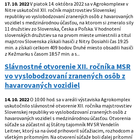
17. 10. 2022
V piatok 14. októbra 2022 sa v Agrokomplexe v
Nitre uskutočnil XII. ročník majstrovstiev Slovenskej
republiky vo vyslobodzovaní zranených osôb z havarovaných
vozidiel s medzinárodnou účasťou, na ktorom si zmeralo sily
11 družstiev zo Slovenska, Česka a Poľska. V hodnotení
slovenských družstiev sa na prvom mieste umiestnili a titul
majstrov Slovenska získali hasiči z Nitry. Dosiahli čas 19:25
min. a získali celkom 409 bodov. Druhé miesto obsadili hasiči
z Kežmarku s časom 18:57 min. a s...
Slávnostné otvorenie XII. ročníka MSR
vo vyslobodzovaní zranených osôb z
havarovaných vozidiel
14. 10. 2022
O 10:00 hod. sa v areáli výstaviska Agrokomplex
uskutočnilo slávnostné otvorenie XII. ročníka majstrovstiev
Slovenskej republiky vo vyslobodzovaní zranených osôb z
havarovaných vozidiel s medzinárodnou účasťou. Otvorenia
súťaže sa zúčastnil aj štátny tajomník MV SR Vendelín
Leitner, ktorý sa na úvod prihovoril súťažiacim, rozhodcom a
všetkým prítomným. Na otvorení súťaže boli ďalej prítomní