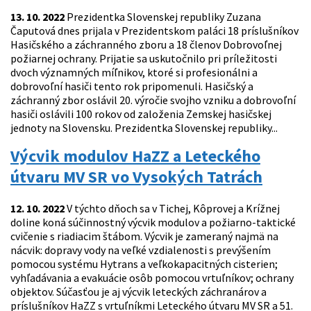
13. 10. 2022
Prezidentka Slovenskej republiky Zuzana
Čaputová dnes prijala v Prezidentskom paláci 18 príslušníkov
Hasičského a záchranného zboru a 18 členov Dobrovoľnej
požiarnej ochrany. Prijatie sa uskutočnilo pri príležitosti
dvoch významných míľnikov, ktoré si profesionálni a
dobrovoľní hasiči tento rok pripomenuli. Hasičský a
záchranný zbor oslávil 20. výročie svojho vzniku a dobrovoľní
hasiči oslávili 100 rokov od založenia Zemskej hasičskej
jednoty na Slovensku. Prezidentka Slovenskej republiky...
Výcvik modulov HaZZ a Leteckého
útvaru MV SR vo Vysokých Tatrách
12. 10. 2022
V týchto dňoch sa v Tichej, Kôprovej a Krížnej
doline koná súčinnostný výcvik modulov a požiarno-taktické
cvičenie s riadiacim štábom. Výcvik je zameraný najmä na
nácvik: dopravy vody na veľké vzdialenosti s prevýšením
pomocou systému Hytrans a veľkokapacitných cisterien;
vyhľadávania a evakuácie osôb pomocou vrtuľníkov; ochrany
objektov. Súčasťou je aj výcvik leteckých záchranárov a
príslušníkov HaZZ s vrtuľníkmi Leteckého útvaru MV SR a 51.