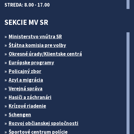
STREDA: 8.00 - 17.00
SEKCIE MV SR
Ministerstvo vnútra SR
Štátna komisia pre volby
Okresné úrady/Klientske centrá
Európske programy
Policajný zbor
Azyl a migrácia
Verejná správa
Hasiči a záchranári
Krízové riadenie
Schengen
Rozvoj občianskej spoločnosti
Športové centrum polície