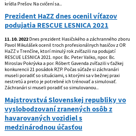
krídla Prešov. Na cvičení sa...
Prezident HaZZ dnes ocenil víťazov
podujatia RESCUE LESNICA 2021
11. 10. 2022
Dnes prezident Hasičského a záchranného zboru
Pavol Mikulášek ocenil troch profesionálnych hasičov z OR
HaZZ v Trenčíne, ktorí minulý rok zvíťazili na podujatí
RESCUE LESNICA 2021. npor. Bc. Peter Valko, npor. Bc.
Miroslav Pokrývka a por. Róbert Gavenda zvíťazili v ťažkej
konkurencii 21 posádok RZP. Počas súťaže si záchranári
museli poradiť so situáciami, s ktorými sa v bežnej praxi
nestretú a preto je potrebné ich trénovať a simulovať.
Záchranári si museli poradiť so simulovanou...
Majstrovstvá Slovenskej republiky vo
vyslobodzovaní zranených osôb z
havarovaných vozidiel s
medzinárodnou účasťou