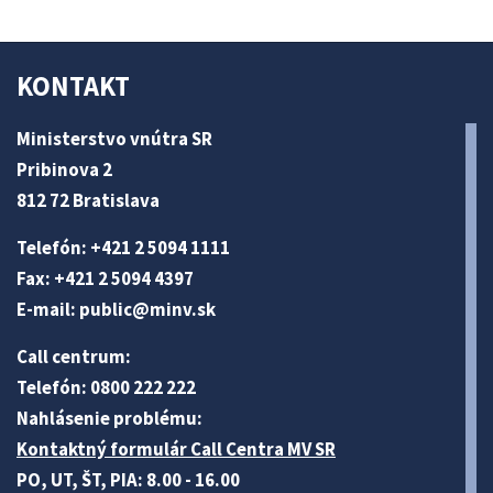
KONTAKT
Ministerstvo vnútra SR
Pribinova 2
812 72 Bratislava
Telefón: +421 2 5094 1111
Fax: +421 2 5094 4397
E-mail:
public@minv
.sk
Call centrum:
Telefón: 0800 222 222
Nahlásenie problému:
Kontaktný formulár Call Centra MV SR
PO, UT, ŠT, PIA: 8.00 - 16.00