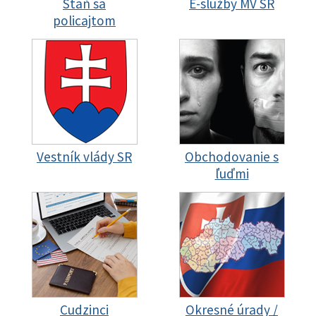
Staň sa
E-služby MV SR
policajtom
Vestník vlády SR
Obchodovanie s
ľuďmi
Cudzinci
Okresné úrady /