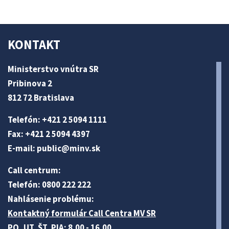
KONTAKT
Ministerstvo vnútra SR
Pribinova 2
812 72 Bratislava
Telefón: +421 2 5094 1111
Fax: +421 2 5094 4397
E-mail:
public@minv
.sk
Call centrum:
Telefón: 0800 222 222
Nahlásenie problému:
Kontaktný formulár Call Centra MV SR
PO, UT, ŠT, PIA: 8.00 - 16.00