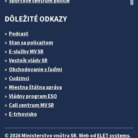
Športové centrum polície
DÔLEŽITÉ ODKAZY
Podcast
Stan sa policajtom
E-služby MV SR
Vestník vlády SR
Obchodovanie s ľuďmi
Cudzinci
Miestna štátna správa
Vládny program ESO
Call centrum MV SR
E-trhovisko
© 2026 Ministerstvo vnútra SR. Web od
ELET systems
.