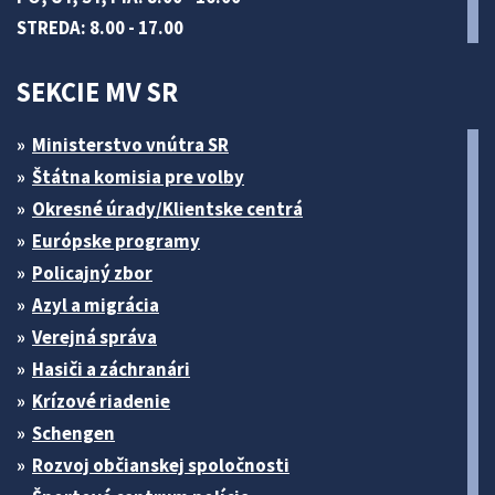
STREDA: 8.00 - 17.00
SEKCIE MV SR
Ministerstvo vnútra SR
Štátna komisia pre volby
Okresné úrady/Klientske centrá
Európske programy
Policajný zbor
Azyl a migrácia
Verejná správa
Hasiči a záchranári
Krízové riadenie
Schengen
Rozvoj občianskej spoločnosti