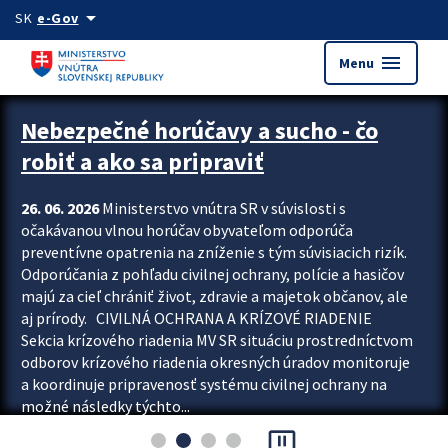
Preskocit na hlavný obsah
arrow_drop_down
SK
e-Gov
menu
Menu
Zastavit automatický posun upútavok
Nebezpečné horúčavy a sucho - čo
robiť a ako sa pripraviť
26. 06. 2026
Ministerstvo vnútra SR v súvislosti s
očakávanou vlnou horúčav obyvateľom odporúča
preventívne opatrenia na zníženie s tým súvisiacich rizík.
Odporúčania z pohľadu civilnej ochrany, polície a hasičov
majú za cieľ chrániť život, zdravie a majetok občanov, ale
aj prírody. CIVILNÁ OCHRANA A KRÍZOVÉ RIADENIE
Sekcia krízového riadenia MV SR situáciu prostredníctvom
odborov krízového riadenia okresných úradov monitoruje
a koordinuje pripravenosť systému civilnej ochrany na
možné následky týchto...
pause_presentation
Viac