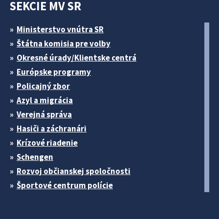
SEKCIE MV SR
Ministerstvo vnútra SR
Štátna komisia pre volby
Okresné úrady/Klientske centrá
Európske programy
Policajný zbor
Azyl a migrácia
Verejná správa
Hasiči a záchranári
Krízové riadenie
Schengen
Rozvoj občianskej spoločnosti
Športové centrum polície