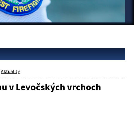
Aktuality
hu v Levočských vrchoch