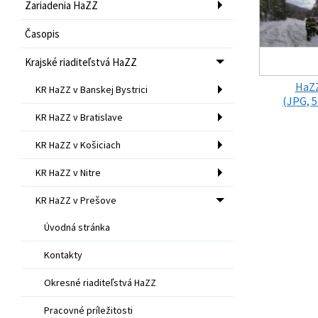
Zariadenia HaZZ
Časopis
Krajské riaditeľstvá HaZZ
HaZZ
KR HaZZ v Banskej Bystrici
(JPG, 5
KR HaZZ v Bratislave
KR HaZZ v Košiciach
KR HaZZ v Nitre
KR HaZZ v Prešove
Úvodná stránka
Kontakty
Okresné riaditeľstvá HaZZ
Pracovné príležitosti