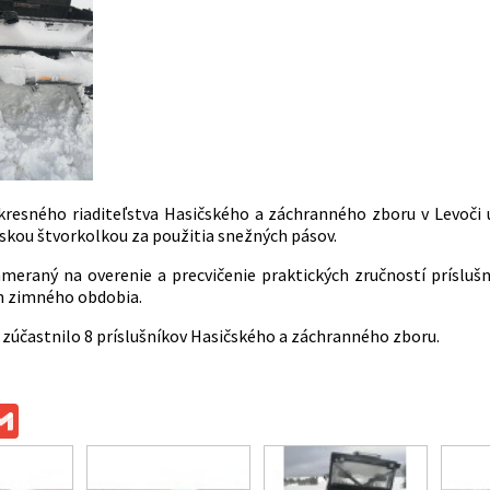
Okresného riaditeľstva Hasičského a záchranného zboru v Levoči 
čskou štvorkolkou za použitia snežných pásov.
ameraný na overenie a precvičenie praktických zručností príslu
 zimného obdobia.
a zúčastnilo 8 príslušníkov Hasičského a záchranného zboru.
ok
ssenger
Gmail