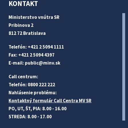
KONTAKT
Ministerstvo vnútra SR
Pribinova 2
812 72 Bratislava
Telefón: +421 2 5094 1111
Fax: +421 2 5094 4397
E-mail:
public@minv
.sk
Call centrum:
Telefón: 0800 222 222
Nahlásenie problému:
Kontaktný formulár Call Centra MV SR
PO, UT, ŠT, PIA: 8.00 - 16.00
STREDA: 8.00 - 17.00