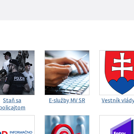
Staň sa
E-služby MV SR
Vestník vlád
policajtom