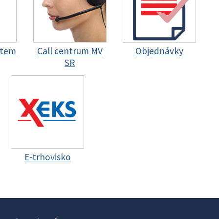
stem
Call centrum MV
Objednávky
SR
E-trhovisko