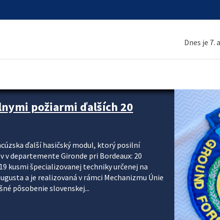
Dnes je 7.
 a ako sa pripraviť
u vlnou horúčav obyvateľom odporúča preventívne
ohľadu civilnej ochrany, polície a hasičov majú za
ody. CIVILNÁ OCHRANA A KRÍZOVÉ RIADENIE Sekcia
krízového riadenia okresných úradov monitoruje
 následky týchto...