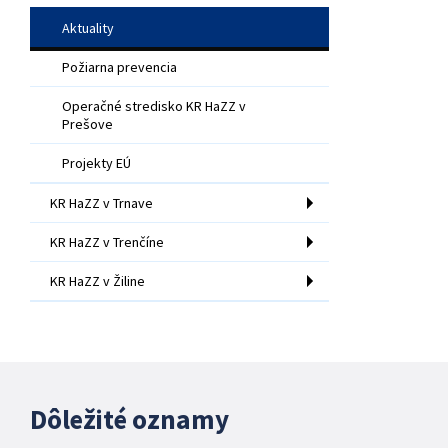
Aktuality
Požiarna prevencia
Operačné stredisko KR HaZZ v
Prešove
Projekty EÚ
KR HaZZ v Trnave
KR HaZZ v Trenčíne
KR HaZZ v Žiline
Dôležité oznamy