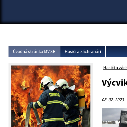
Úvodná stránka MV SR
Hasiči a záchranári
Hasiči a zác
Výcvik
08. 02. 2023