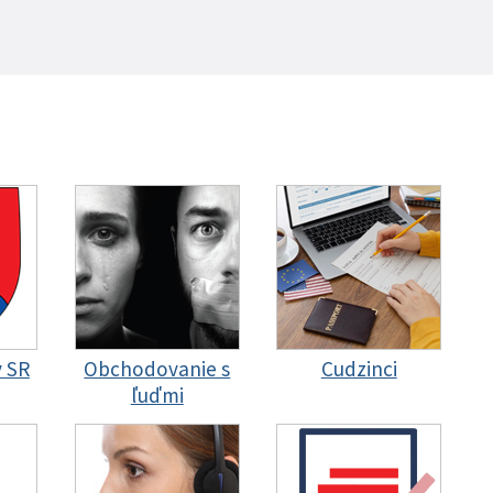
y SR
Obchodovanie s
Cudzinci
ľuďmi