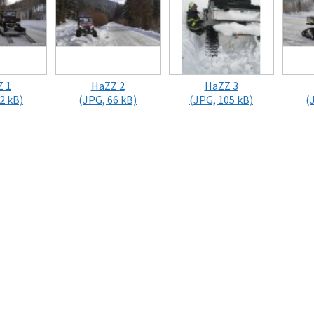
 1
HaZZ 2
HaZZ 3
2 kB)
(JPG, 66 kB)
(JPG, 105 kB)
(