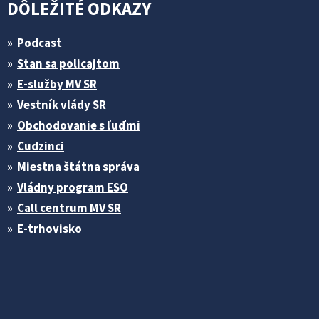
DÔLEŽITÉ ODKAZY
Podcast
Stan sa policajtom
E-služby MV SR
Vestník vlády SR
Obchodovanie s ľuďmi
Cudzinci
Miestna štátna správa
Vládny program ESO
Call centrum MV SR
E-trhovisko