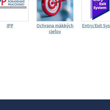
IPP
Ochrana mäkkých
Entry/Exit Sy
cieľov