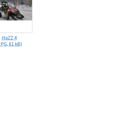
HaZZ 4
JPG, 61 kB)