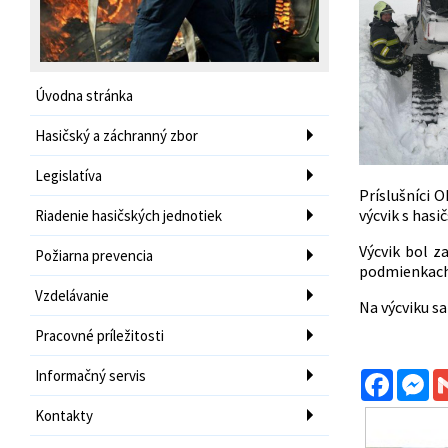
Úvodna stránka
Hasičský a záchranný zbor
Legislatíva
Príslušníci 
výcvik s hasi
Riadenie hasičských jednotiek
Výcvik bol z
Požiarna prevencia
podmienkach
Vzdelávanie
Na výcviku s
Pracovné príležitosti
Informačný servis
Facebo
Me
Kontakty