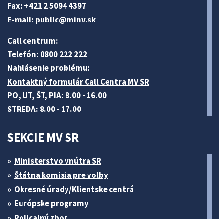
Fax: +421 2 5094 4397
E-mail:
public@minv
.sk
Call centrum:
Telefón: 0800 222 222
Nahlásenie problému:
Kontaktný formulár Call Centra MV SR
PO, UT, ŠT, PIA: 8.00 - 16.00
STREDA: 8.00 - 17.00
SEKCIE MV SR
Ministerstvo vnútra SR
Štátna komisia pre volby
Okresné úrady/Klientske centrá
Európske programy
Policajný zbor