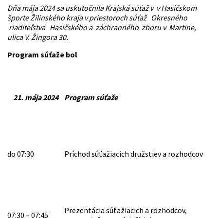
Dňa mája 2024 sa uskutočnila Krajská súťaž v
v Hasičskom
športe Žilinského kraja v
priestoroch súťaž Okresného
riaditeľstva Hasičského a záchranného zboru v Martine,
ulica V. Žingora 30.
Program súťaže bol
21. mája 2024
Program súťaže
do 07:30
Príchod súťažiacich družstiev a rozhodcov
Prezentácia súťažiacich a rozhodcov,
07:30 – 07:45