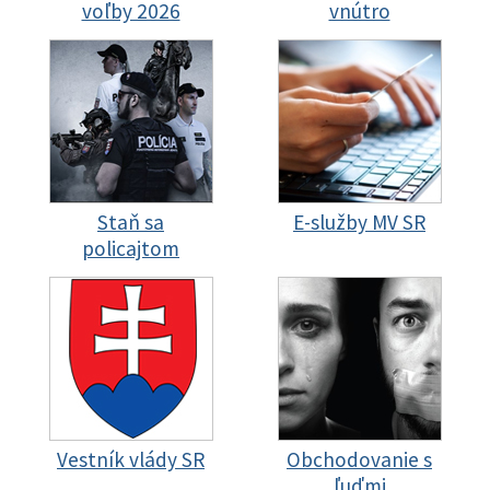
voľby 2026
vnútro
Staň sa
E-služby MV SR
policajtom
Vestník vlády SR
Obchodovanie s
ľuďmi