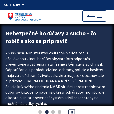
Preskocit na hlavný obsah
arrow_drop_down
SK
e-Gov
menu
Menu
Zastavit automatický posun upútavok
Nebezpečné horúčavy a sucho - čo
robiť a ako sa pripraviť
26. 06. 2026
Ministerstvo vnútra SR v súvislosti s
očakávanou vlnou horúčav obyvateľom odporúča
preventívne opatrenia na zníženie s tým súvisiacich rizík.
Odporúčania z pohľadu civilnej ochrany, polície a hasičov
majú za cieľ chrániť život, zdravie a majetok občanov, ale
aj prírody. CIVILNÁ OCHRANA A KRÍZOVÉ RIADENIE
Sekcia krízového riadenia MV SR situáciu prostredníctvom
odborov krízového riadenia okresných úradov monitoruje
a koordinuje pripravenosť systému civilnej ochrany na
možné následky týchto...
pause_presentation
Viac