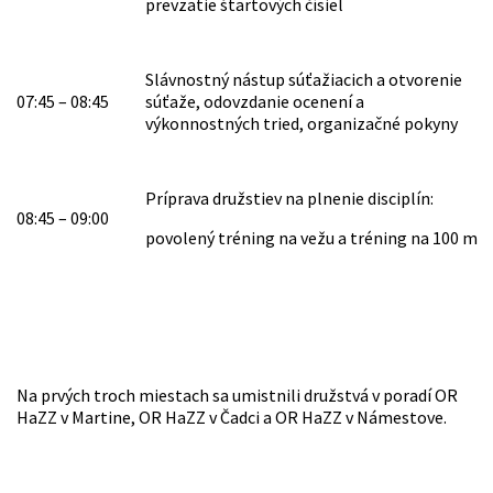
prevzatie štartových čísiel
Slávnostný nástup súťažiacich a otvorenie
07:45 – 08:45
súťaže, odovzdanie ocenení a
výkonnostných tried, organizačné pokyny
Príprava družstiev na plnenie disciplín:
08:45 – 09:00
povolený tréning na vežu a tréning na 100 m
Na prvých troch miestach sa umistnili družstvá v poradí OR
HaZZ v Martine, OR HaZZ v Čadci a OR HaZZ v Námestove.