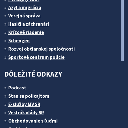
Azyl a migrácia
Verejná správa
Hasiči a záchranári
Krízové riadenie
Schengen
Rozvoj občianskej spoločnosti
Športové centrum polície
DÔLEŽITÉ ODKAZY
Podcast
Stan sa policajtom
E-služby MV SR
Vestník vlády SR
Obchodovanie s ľuďmi