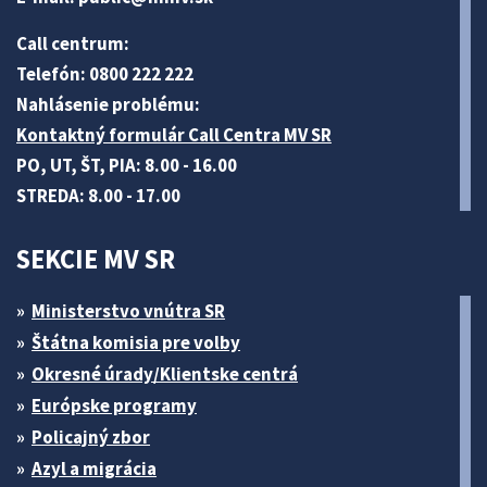
Call centrum:
Telefón: 0800 222 222
Nahlásenie problému:
Kontaktný formulár Call Centra MV SR
PO, UT, ŠT, PIA: 8.00 - 16.00
STREDA: 8.00 - 17.00
SEKCIE MV SR
Ministerstvo vnútra SR
Štátna komisia pre volby
Okresné úrady/Klientske centrá
Európske programy
Policajný zbor
Azyl a migrácia