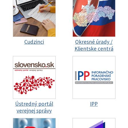
Cudzinci
Okresné úrady /
Klientske centrá
Ústredný portál
IPP
verejnej správy