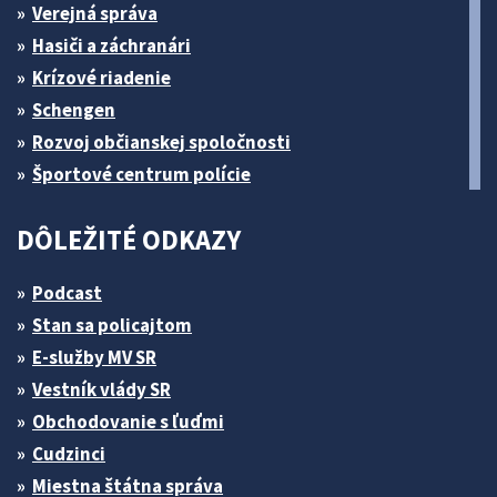
Verejná správa
Hasiči a záchranári
Krízové riadenie
Schengen
Rozvoj občianskej spoločnosti
Športové centrum polície
DÔLEŽITÉ ODKAZY
Podcast
Stan sa policajtom
E-služby MV SR
Vestník vlády SR
Obchodovanie s ľuďmi
Cudzinci
Miestna štátna správa