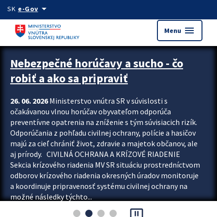
Preskocit na hlavný obsah
arrow_drop_down
SK
e-Gov
menu
Menu
Zastavit automatický posun upútavok
Nebezpečné horúčavy a sucho - čo
robiť a ako sa pripraviť
26. 06. 2026
Ministerstvo vnútra SR v súvislosti s
očakávanou vlnou horúčav obyvateľom odporúča
preventívne opatrenia na zníženie s tým súvisiacich rizík.
Odporúčania z pohľadu civilnej ochrany, polície a hasičov
majú za cieľ chrániť život, zdravie a majetok občanov, ale
aj prírody. CIVILNÁ OCHRANA A KRÍZOVÉ RIADENIE
Sekcia krízového riadenia MV SR situáciu prostredníctvom
odborov krízového riadenia okresných úradov monitoruje
a koordinuje pripravenosť systému civilnej ochrany na
možné následky týchto...
pause_presentation
Viac