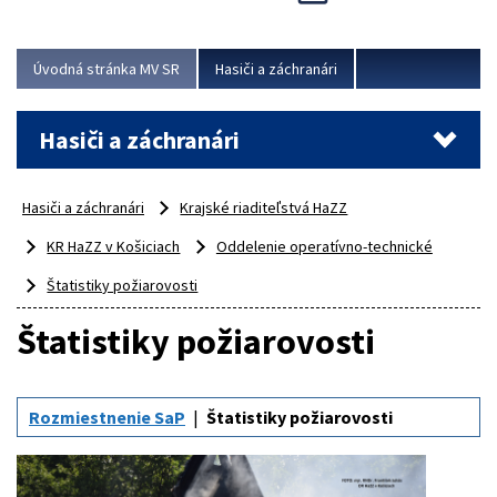
Úvodná stránka MV SR
Hasiči a záchranári
Hasiči a záchranári
Hasiči a záchranári
Krajské riaditeľstvá HaZZ
KR HaZZ v Košiciach
Oddelenie operatívno-technické
Štatistiky požiarovosti
Štatistiky požiarovosti
Rozmiestnenie SaP
Štatistiky požiarovosti