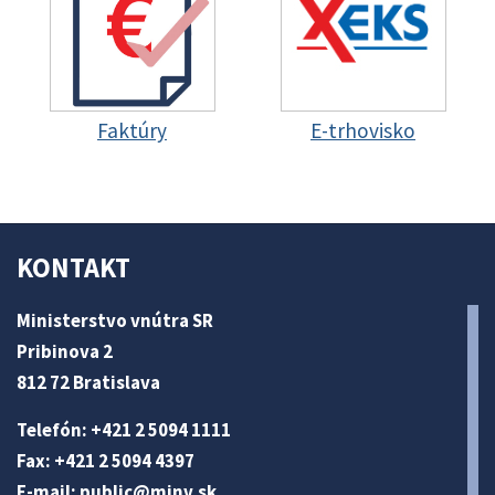
Faktúry
E-trhovisko
KONTAKT
Ministerstvo vnútra SR
Pribinova 2
812 72 Bratislava
Telefón: +421 2 5094 1111
Fax: +421 2 5094 4397
E-mail:
public@minv
.sk