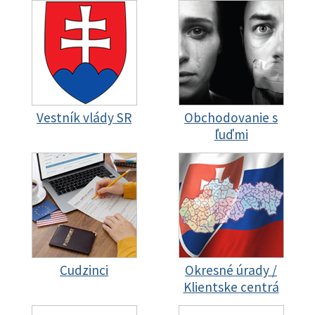
Vestník vlády SR
Obchodovanie s
ľuďmi
Cudzinci
Okresné úrady /
Klientske centrá