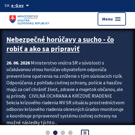
Preskocit na hlavný obsah
arrow_drop_down
SK
e-Gov
menu
Menu
Zastavit automatický posun upútavok
Nebezpečné horúčavy a sucho - čo
robiť a ako sa pripraviť
26. 06. 2026
Ministerstvo vnútra SR v súvislosti s
očakávanou vlnou horúčav obyvateľom odporúča
preventívne opatrenia na zníženie s tým súvisiacich rizík.
Odporúčania z pohľadu civilnej ochrany, polície a hasičov
majú za cieľ chrániť život, zdravie a majetok občanov, ale
aj prírody. CIVILNÁ OCHRANA A KRÍZOVÉ RIADENIE
Sekcia krízového riadenia MV SR situáciu prostredníctvom
odborov krízového riadenia okresných úradov monitoruje
a koordinuje pripravenosť systému civilnej ochrany na
možné následky týchto...
pause_presentation
Viac