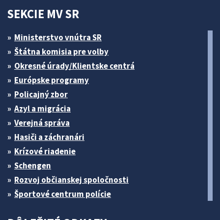
SEKCIE MV SR
Ministerstvo vnútra SR
Štátna komisia pre volby
Okresné úrady/Klientske centrá
Európske programy
Policajný zbor
Azyl a migrácia
Verejná správa
Hasiči a záchranári
Krízové riadenie
Schengen
Rozvoj občianskej spoločnosti
Športové centrum polície