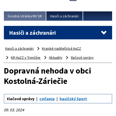
Úvodná stránka MV SR
Hasiči a záchranári
Hasiči a záchranári
Hasiči a záchranári
Krajské riaditeľstvá HaZZ
KR HaZZ v Trenčíne
Aktuality
tlačové správy
Dopravná nehoda v obci
Kostolná-Záriečie
tlačové správy
cvičenia
hasičský šport
09. 03. 2024