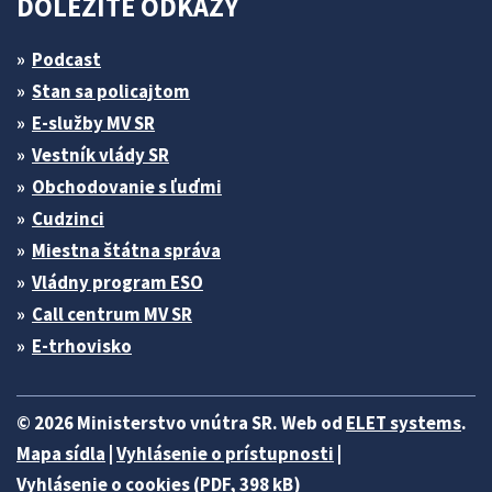
DÔLEŽITÉ ODKAZY
Podcast
Stan sa policajtom
E-služby MV SR
Vestník vlády SR
Obchodovanie s ľuďmi
Cudzinci
Miestna štátna správa
Vládny program ESO
Call centrum MV SR
E-trhovisko
© 2026 Ministerstvo vnútra SR. Web od
ELET systems
.
Mapa sídla
|
Vyhlásenie o prístupnosti
|
Vyhlásenie o cookies (PDF, 398 kB)