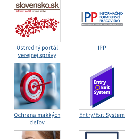
Ústredný portál
IPP
verejnej správy
Ochrana mäkkých
Entry/Exit System
cieľov