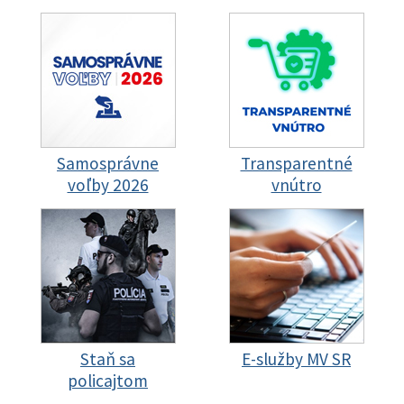
Samosprávne
Transparentné
voľby 2026
vnútro
Staň sa
E-služby MV SR
policajtom