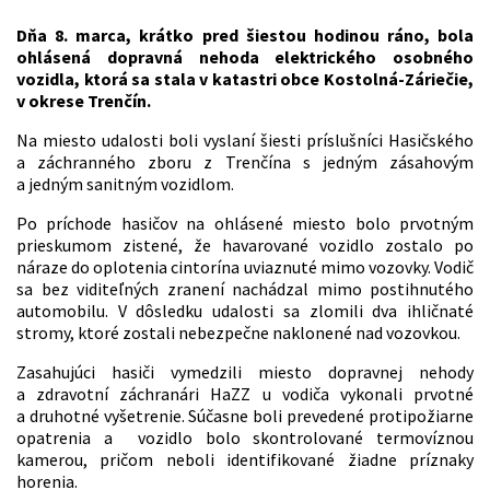
Dňa 8. marca, krátko pred šiestou hodinou ráno, bola
ohlásená dopravná nehoda elektrického osobného
vozidla, ktorá sa stala v katastri obce Kostolná-Záriečie,
v okrese Trenčín.
Na miesto udalosti boli vyslaní šiesti príslušníci Hasičského
a záchranného zboru z Trenčína s jedným zásahovým
a jedným sanitným vozidlom.
Po príchode hasičov na ohlásené miesto bolo prvotným
prieskumom zistené, že havarované vozidlo zostalo po
náraze do oplotenia cintorína uviaznuté mimo vozovky. Vodič
sa bez viditeľných zranení nachádzal mimo postihnutého
automobilu. V dôsledku udalosti sa zlomili dva ihličnaté
stromy, ktoré zostali nebezpečne naklonené nad vozovkou.
Zasahujúci hasiči vymedzili miesto dopravnej nehody
a zdravotní záchranári HaZZ u vodiča vykonali prvotné
a druhotné vyšetrenie. Súčasne boli prevedené protipožiarne
opatrenia a vozidlo bolo skontrolované termovíznou
kamerou, pričom neboli identifikované žiadne príznaky
horenia.