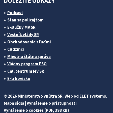
DÔLEŽITÉ ODKAZY
Podcast
Stan sa policajtom
E-služby MV SR
Vestník vlády SR
Obchodovanie s ľuďmi
Cudzinci
Miestna štátna správa
Vládny program ESO
Call centrum MV SR
E-trhovisko
© 2026 Ministerstvo vnútra SR. Web od
ELET systems
.
Mapa sídla
|
Vyhlásenie o prístupnosti
|
Vyhlásenie o cookies (PDF, 398 kB)