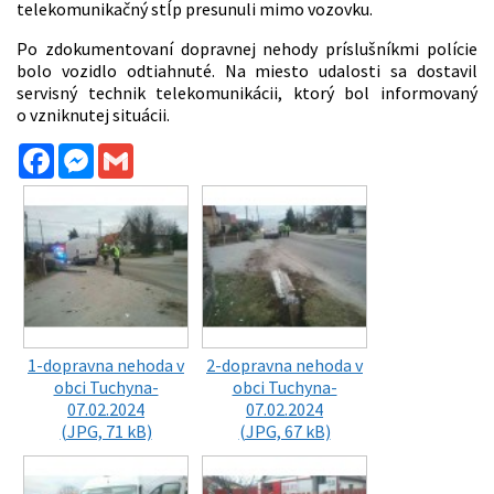
telekomunikačný stĺp presunuli mimo vozovku.
Po zdokumentovaní dopravnej nehody príslušníkmi polície
bolo vozidlo odtiahnuté. Na miesto udalosti sa dostavil
servisný technik telekomunikácii, ktorý bol informovaný
o vzniknutej situácii.
Facebook
Messenger
Gmail
1-dopravna nehoda v
2-dopravna nehoda v
obci Tuchyna-
obci Tuchyna-
07.02.2024
07.02.2024
(JPG, 71 kB)
(JPG, 67 kB)