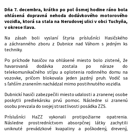
Dňa 7. decembra, krátko po pol ôsmej hodine ráno bola
ohlásená dopravná nehoda dodávkového motorového
vozidla, ktorá sa stala na Nerudovej ulici v obci Tuchyňa,
v okrese Ilava.
Na zásah boli vyslaní štyria príslušníci Hasičského
a záchranného zboru z Dubnice nad Váhom s jedným ks
techniky.
Po príchode hasičov na ohlásené miesto bolo zistené, že
havarovaná dodávka zostala po náraze do
telekomunikačného stĺpu a oplotenia rodinného domu na
vozovke, pričom blokovala jeden jazdný pruh. Vodič sa
s ľahším zranením nachádzal mimo postihnutého vozidla.
Dubnickí hasiči zabezpečili miesto udalosti a zranenej osobe
poskytli predlekársku prvú pomoc. Následne si zranenú
osobu prevzala do svojej strastlivosti posádka ZZS.
Príslušníci HaZZ vykonali protipožiarne opatrenia.
Následne prostredníctvom absorpčnej látky zachytili
uniknuté prevádzkové kvapaliny a poškodený, drevený,