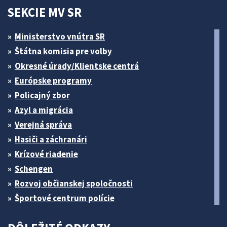
SEKCIE MV SR
Ministerstvo vnútra SR
Štátna komisia pre volby
Okresné úrady/Klientske centrá
Európske programy
Policajný zbor
Azyl a migrácia
Verejná správa
Hasiči a záchranári
Krízové riadenie
Schengen
Rozvoj občianskej spoločnosti
Športové centrum polície