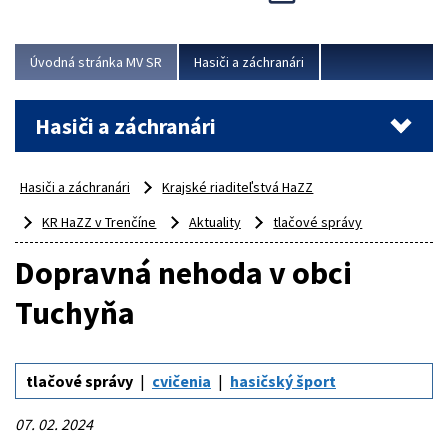
Úvodná stránka MV SR
Hasiči a záchranári
Hasiči a záchranári
Hasiči a záchranári
Krajské riaditeľstvá HaZZ
KR HaZZ v Trenčíne
Aktuality
tlačové správy
Dopravná nehoda v obci
Tuchyňa
tlačové správy
cvičenia
hasičský šport
07. 02. 2024