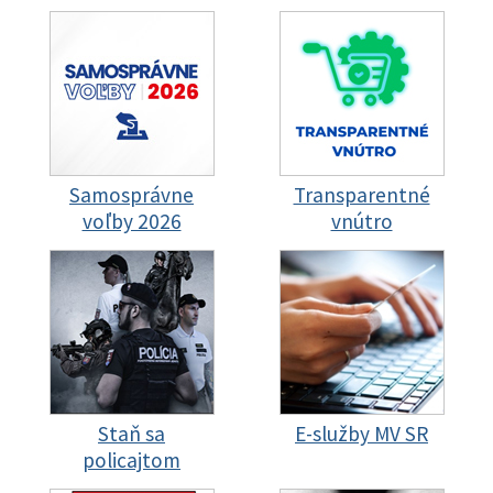
Samosprávne
Transparentné
voľby 2026
vnútro
Staň sa
E-služby MV SR
policajtom