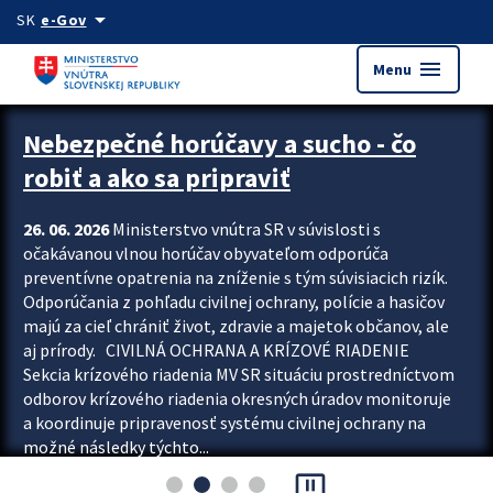
Preskocit na hlavný obsah
arrow_drop_down
SK
e-Gov
menu
Menu
Zastavit automatický posun upútavok
Nebezpečné horúčavy a sucho - čo
robiť a ako sa pripraviť
26. 06. 2026
Ministerstvo vnútra SR v súvislosti s
očakávanou vlnou horúčav obyvateľom odporúča
preventívne opatrenia na zníženie s tým súvisiacich rizík.
Odporúčania z pohľadu civilnej ochrany, polície a hasičov
majú za cieľ chrániť život, zdravie a majetok občanov, ale
aj prírody. CIVILNÁ OCHRANA A KRÍZOVÉ RIADENIE
Sekcia krízového riadenia MV SR situáciu prostredníctvom
odborov krízového riadenia okresných úradov monitoruje
a koordinuje pripravenosť systému civilnej ochrany na
možné následky týchto...
pause_presentation
Viac