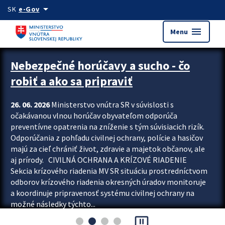
Preskocit na hlavný obsah
arrow_drop_down
SK
e-Gov
menu
Menu
Zastavit automatický posun upútavok
Nebezpečné horúčavy a sucho - čo
robiť a ako sa pripraviť
26. 06. 2026
Ministerstvo vnútra SR v súvislosti s
očakávanou vlnou horúčav obyvateľom odporúča
preventívne opatrenia na zníženie s tým súvisiacich rizík.
Odporúčania z pohľadu civilnej ochrany, polície a hasičov
majú za cieľ chrániť život, zdravie a majetok občanov, ale
aj prírody. CIVILNÁ OCHRANA A KRÍZOVÉ RIADENIE
Sekcia krízového riadenia MV SR situáciu prostredníctvom
odborov krízového riadenia okresných úradov monitoruje
a koordinuje pripravenosť systému civilnej ochrany na
možné následky týchto...
pause_presentation
Viac