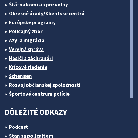
Štátna komisia pre volby
Okresné úrady/Klientske centrá
Európske programy
Policajný zbor
Azyl a migrácia
Verejná správa
Hasiči a záchranári
Krízové riadenie
Schengen
Rozvoj občianskej spoločnosti
Športové centrum polície
DÔLEŽITÉ ODKAZY
Podcast
Stan sa policajtom