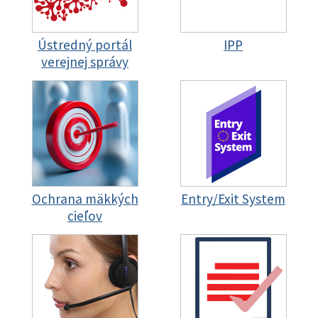
Ústredný portál
IPP
verejnej správy
Ochrana mäkkých
Entry/Exit System
cieľov