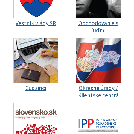
Vestník vlády SR
Obchodovanie s
ľuďmi
Cudzinci
Okresné úrady /
Klientske centrá