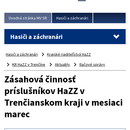
Úvodná stránka MV SR
Hasiči a záchranári
Hasiči a záchranári
Hasiči a záchranári
Krajské riaditeľstvá HaZZ
KR HaZZ v Trenčíne
Aktuality
tlačové správy
Zásahová činnosť
príslušníkov HaZZ v
Trenčianskom kraji v mesiaci
marec