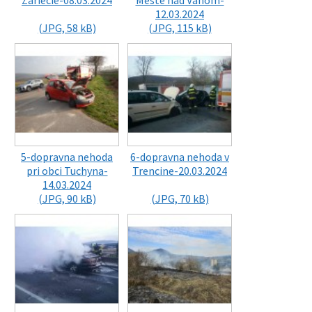
Zariecie-08.03.2024
Meste nad Vahom-
12.03.2024
(JPG, 58 kB)
(JPG, 115 kB)
5-dopravna nehoda
6-dopravna nehoda v
pri obci Tuchyna-
Trencine-20.03.2024
14.03.2024
(JPG, 90 kB)
(JPG, 70 kB)