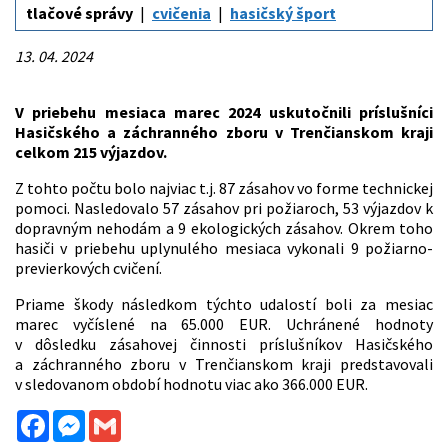
tlačové správy
cvičenia
hasičský šport
13. 04. 2024
V priebehu mesiaca marec 2024 uskutočnili príslušníci
Hasičského a záchranného zboru v Trenčianskom kraji
celkom 215 výjazdov.
Z tohto počtu bolo najviac t.j. 87 zásahov vo forme technickej
pomoci. Nasledovalo 57 zásahov pri požiaroch, 53 výjazdov k
dopravným nehodám a 9 ekologických zásahov. Okrem toho
hasiči v priebehu uplynulého mesiaca vykonali 9 požiarno-
previerkových cvičení.
Priame škody následkom týchto udalostí boli za mesiac
marec vyčíslené na 65.000 EUR. Uchránené hodnoty
v dôsledku zásahovej činnosti príslušníkov Hasičského
a záchranného zboru v Trenčianskom kraji predstavovali
v sledovanom období hodnotu viac ako 366.000 EUR.
Facebook
Messenger
Gmail