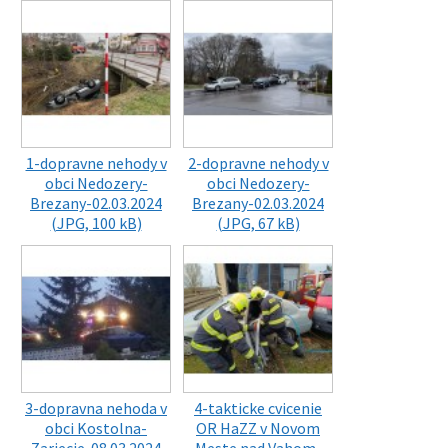
1-dopravne nehody v
2-dopravne nehody v
obci Nedozery-
obci Nedozery-
Brezany-02.03.2024
Brezany-02.03.2024
(JPG, 100 kB)
(JPG, 67 kB)
3-dopravna nehoda v
4-takticke cvicenie
obci Kostolna-
OR HaZZ v Novom