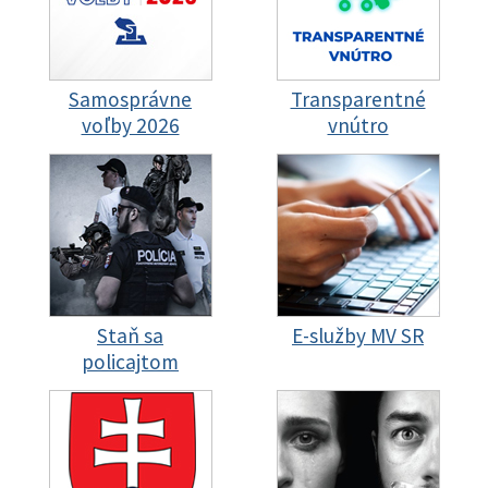
Samosprávne
Transparentné
voľby 2026
vnútro
Staň sa
E-služby MV SR
policajtom