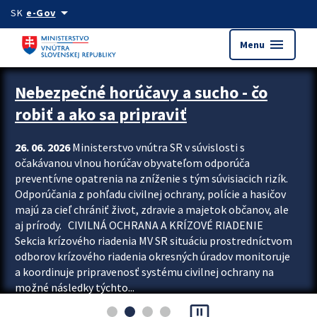
Preskocit na hlavný obsah
arrow_drop_down
SK
e-Gov
menu
Menu
Zastavit automatický posun upútavok
Nebezpečné horúčavy a sucho - čo
robiť a ako sa pripraviť
26. 06. 2026
Ministerstvo vnútra SR v súvislosti s
očakávanou vlnou horúčav obyvateľom odporúča
preventívne opatrenia na zníženie s tým súvisiacich rizík.
Odporúčania z pohľadu civilnej ochrany, polície a hasičov
majú za cieľ chrániť život, zdravie a majetok občanov, ale
aj prírody. CIVILNÁ OCHRANA A KRÍZOVÉ RIADENIE
Sekcia krízového riadenia MV SR situáciu prostredníctvom
odborov krízového riadenia okresných úradov monitoruje
a koordinuje pripravenosť systému civilnej ochrany na
možné následky týchto...
pause_presentation
Viac