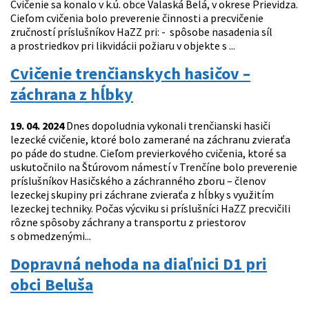
Cvičenie sa konalo v k.ú. obce Valaská Belá, v okrese Prievidza.
Cieľom cvičenia bolo preverenie činnosti a precvičenie
zručností príslušníkov HaZZ pri: - spôsobe nasadenia síl
a prostriedkov pri likvidácii požiaru v objekte s ...
Cvičenie trenčianskych hasičov –
záchrana z hĺbky
19. 04. 2024
Dnes dopoludnia vykonali trenčianski hasiči
lezecké cvičenie, ktoré bolo zamerané na záchranu zvieraťa
po páde do studne. Cieľom previerkového cvičenia, ktoré sa
uskutočnilo na Štúrovom námestí v Trenčíne bolo preverenie
príslušníkov Hasičského a záchranného zboru – členov
lezeckej skupiny pri záchrane zvieraťa z hĺbky s využitím
lezeckej techniky. Počas výcviku si príslušníci HaZZ precvičili
rôzne spôsoby záchrany a transportu z priestorov
s obmedzenými...
Dopravná nehoda na diaľnici D1 pri
obci Beluša