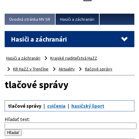
Úvodná stránka MV SR
Hasiči a záchranári
Hasiči a záchranári
Hasiči a záchranári
Krajské riaditeľstvá HaZZ
KR HaZZ v Trenčíne
Aktuality
tlačové správy
tlačové správy
tlačové správy
cvičenia
hasičský šport
Hľadať text
: