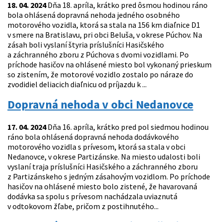
18. 04. 2024
Dňa 18. apríla, krátko pred ôsmou hodinou ráno
bola ohlásená dopravná nehoda jedného osobného
motorového vozidla, ktorá sa stala na 156 km diaľnice D1
v smere na Bratislavu, pri obci Beluša, v okrese Púchov. Na
zásah boli vyslaní štyria príslušníci Hasičského
a záchranného zboru z Púchova s dvomi vozidlami. Po
príchode hasičov na ohlásené miesto bol vykonaný prieskum
so zistením, že motorové vozidlo zostalo po náraze do
zvodidiel deliacich diaľnicu od príjazdu k ...
Dopravná nehoda v obci Nedanovce
17. 04. 2024
Dňa 16. apríla, krátko pred pol siedmou hodinou
ráno bola ohlásená dopravná nehoda dodávkového
motorového vozidla s prívesom, ktorá sa stala v obci
Nedanovce, v okrese Partizánske. Na miesto udalosti boli
vyslaní traja príslušníci Hasičského a záchranného zboru
z Partizánskeho s jedným zásahovým vozidlom. Po príchode
hasičov na ohlásené miesto bolo zistené, že havarovaná
dodávka sa spolu s prívesom nachádzala uviaznutá
v odtokovom žľabe, pričom z postihnutého...