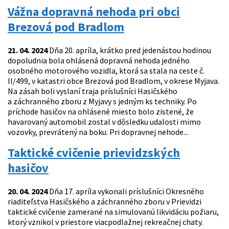
Vážna dopravná nehoda pri obci
Brezová pod Bradlom
21. 04. 2024
Dňa 20. apríla, krátko pred jedenástou hodinou
dopoludnia bola ohlásená dopravná nehoda jedného
osobného motorového vozidla, ktorá sa stala na ceste č.
II/499, v katastri obce Brezová pod Bradlom, v okrese Myjava.
Na zásah boli vyslaní traja príslušníci Hasičského
a záchranného zboru z Myjavy s jedným ks techniky. Po
príchode hasičov na ohlásené miesto bolo zistené, že
havarovaný automobil zostal v dôsledku udalosti mimo
vozovky, prevrátený na boku. Pri dopravnej nehode...
Taktické cvičenie prievidzských
hasičov
20. 04. 2024
Dňa 17. apríla vykonali príslušníci Okresného
riaditeľstva Hasičského a záchranného zboru v Prievidzi
taktické cvičenie zamerané na simulovanú likvidáciu požiaru,
ktorý vznikol v priestore viacpodlažnej rekreačnej chaty.