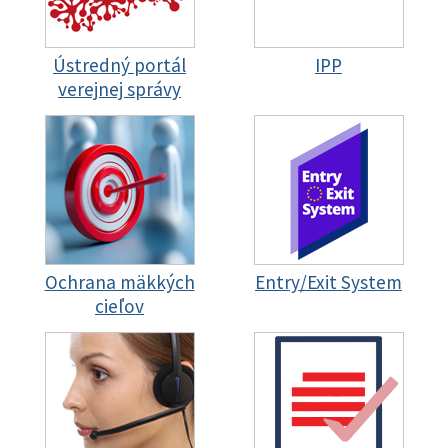
Ústredný portál
IPP
verejnej správy
Ochrana mäkkých
Entry/Exit System
cieľov