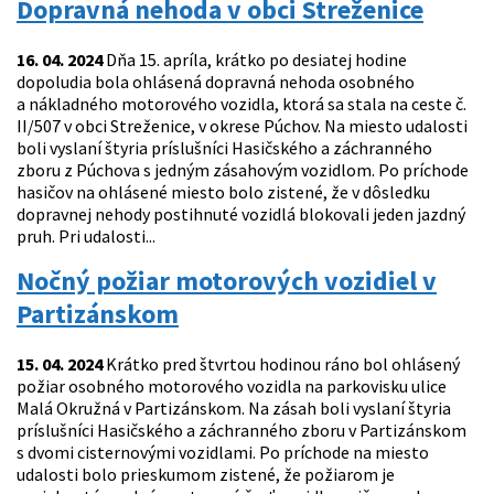
Dopravná nehoda v obci Streženice
16. 04. 2024
Dňa 15. apríla, krátko po desiatej hodine
dopoludia bola ohlásená dopravná nehoda osobného
a nákladného motorového vozidla, ktorá sa stala na ceste č.
II/507 v obci Streženice, v okrese Púchov. Na miesto udalosti
boli vyslaní štyria príslušníci Hasičského a záchranného
zboru z Púchova s jedným zásahovým vozidlom. Po príchode
hasičov na ohlásené miesto bolo zistené, že v dôsledku
dopravnej nehody postihnuté vozidlá blokovali jeden jazdný
pruh. Pri udalosti...
Nočný požiar motorových vozidiel v
Partizánskom
15. 04. 2024
Krátko pred štvrtou hodinou ráno bol ohlásený
požiar osobného motorového vozidla na parkovisku ulice
Malá Okružná v Partizánskom. Na zásah boli vyslaní štyria
príslušníci Hasičského a záchranného zboru v Partizánskom
s dvomi cisternovými vozidlami. Po príchode na miesto
udalosti bolo prieskumom zistené, že požiarom je