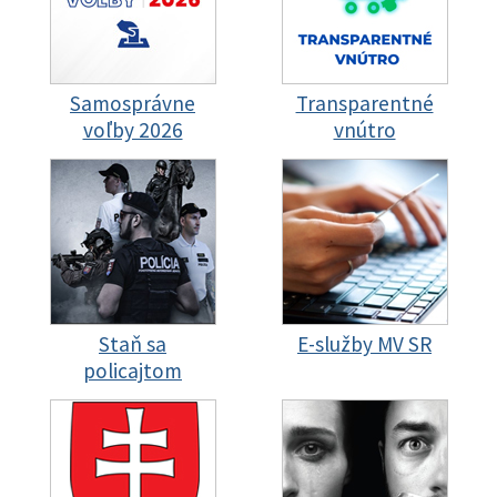
Samosprávne
Transparentné
voľby 2026
vnútro
Staň sa
E-služby MV SR
policajtom