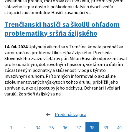
zasiahnutá predná, motorová časť vozidla, pričom vplyvom
sálavého tepla došlo k poškodeniu ďalších dvoch vedľa
stojacich automobilov. Hasiči zasahujúci v ...
Trenčianski hasiči sa školili ohľadom
problematiky sršňa ázijského
14. 04. 2024
Uplynulý víkend sa v Trenčíne konala prednáška
zameraná na problematiku sršňa ázijského. Predseda
Slovenského zväzu včelárov pán Milan Rusnák odprezentoval
profesionálnym, dobrovoľným hasičom, včelárom a ďalším
zúčastneným poznatky a skúsenosti v boji s týmto
invazívnym druhom. Prítomných informoval o aktuálne
zdokumentovaných výskytoch tohto druhu, priblížil jeho
správanie, ako aj postupy jeho odchytu. Ochranári i včelári
varujú, že sršeň ázijský sa na...
Predchádzajúca
stránka
1
⋯
34
35
36
37
38
39
40