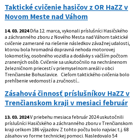
Taktické cvičenie hasičov z OR HaZZ v
Novom Meste nad Váhom
14. 03. 2024
Dňa 12. marca, vykonali príslušníci Hasičského
a záchranného zboru z Nového Mesta nad Váhom taktické
cvičenie zamerané na riešenie následkov závažnej udalosti,
ktorou bola hromadná dopravná nehoda motorovej
lokomotívy, osobného vozidla a dodávky s väčším počtom
zranených osôb. Cvičenie sa uskutočnilo na nechránenom
železničnom priecestí v priemyselnom areáli v obci
Trenčianske Bohuslavice. Cieľom taktického cvičenia bolo
prehĺbenie vedomostí a zručností...
Zásahová činnosť príslušníkov HaZZ v
Trenčianskom kraji v mesiaci február
13. 03. 2024
V priebehu mesiaca február 2024 uskutočnili
príslušníci Hasičského a záchranného zboru v Trenčianskom
kraji celkom 186 výjazdov. Z tohto počtu bolo najviac t.j. 68
zásahov vo forme technickej pomoci. Nasledovalo 54