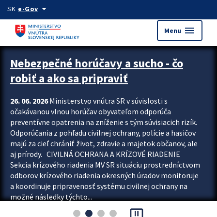
Preskocit na hlavný obsah
arrow_drop_down
SK
e-Gov
menu
Menu
Zastavit automatický posun upútavok
Nebezpečné horúčavy a sucho - čo
robiť a ako sa pripraviť
26. 06. 2026
Ministerstvo vnútra SR v súvislosti s
očakávanou vlnou horúčav obyvateľom odporúča
preventívne opatrenia na zníženie s tým súvisiacich rizík.
Odporúčania z pohľadu civilnej ochrany, polície a hasičov
majú za cieľ chrániť život, zdravie a majetok občanov, ale
aj prírody. CIVILNÁ OCHRANA A KRÍZOVÉ RIADENIE
Sekcia krízového riadenia MV SR situáciu prostredníctvom
odborov krízového riadenia okresných úradov monitoruje
a koordinuje pripravenosť systému civilnej ochrany na
možné následky týchto...
pause_presentation
Viac