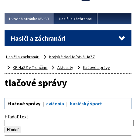
Úvodná stránka MV SR
Hasiči a záchranári
Hasiči a záchranári
Hasiči a záchranári
Krajské riaditeľstvá HaZZ
KR HaZZ v Trenčíne
Aktuality
tlačové správy
tlačové správy
tlačové správy
cvičenia
hasičský šport
Hľadať text
: