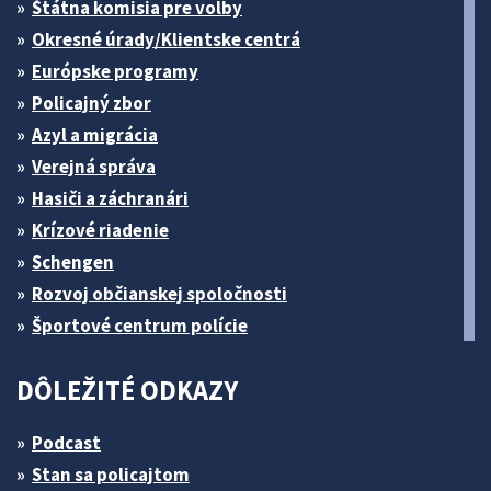
Štátna komisia pre volby
Okresné úrady/Klientske centrá
Európske programy
Policajný zbor
Azyl a migrácia
Verejná správa
Hasiči a záchranári
Krízové riadenie
Schengen
Rozvoj občianskej spoločnosti
Športové centrum polície
DÔLEŽITÉ ODKAZY
Podcast
Stan sa policajtom