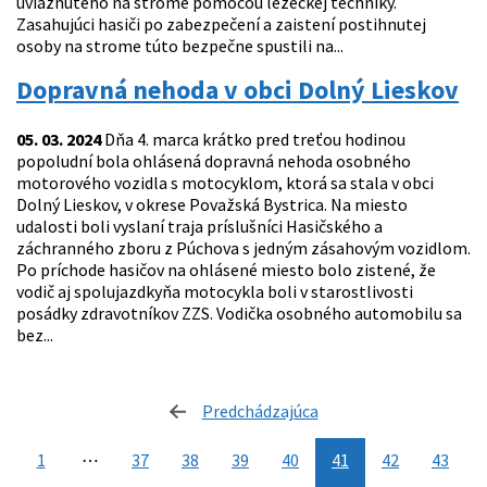
uviaznutého na strome pomocou lezeckej techniky.
Zasahujúci hasiči po zabezpečení a zaistení postihnutej
osoby na strome túto bezpečne spustili na...
Dopravná nehoda v obci Dolný Lieskov
05. 03. 2024
Dňa 4. marca krátko pred treťou hodinou
popoludní bola ohlásená dopravná nehoda osobného
motorového vozidla s motocyklom, ktorá sa stala v obci
Dolný Lieskov, v okrese Považská Bystrica. Na miesto
udalosti boli vyslaní traja príslušníci Hasičského a
záchranného zboru z Púchova s jedným zásahovým vozidlom.
Po príchode hasičov na ohlásené miesto bolo zistené, že
vodič aj spolujazdkyňa motocykla boli v starostlivosti
posádky zdravotníkov ZZS. Vodička osobného automobilu sa
bez...
Predchádzajúca
stránka
1
⋯
37
38
39
40
41
42
43