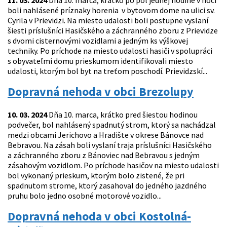
11. 03. 2024
Dňa 10. marca, krátko po pol jednej hodine v noci
boli nahlásené príznaky horenia v bytovom dome na ulici sv.
Cyrila v Prievidzi. Na miesto udalosti boli postupne vyslaní
šiesti príslušníci Hasičského a záchranného zboru z Prievidze
s dvomi cisternovými vozidlami a jedným ks výškovej
techniky. Po príchode na miesto udalosti hasiči v spolupráci
s obyvateľmi domu prieskumom identifikovali miesto
udalosti, ktorým bol byt na treťom poschodí. Prievidzskí...
Dopravná nehoda v obci Brezolupy
10. 03. 2024
Dňa 10. marca, krátko pred šiestou hodinou
podvečer, bol nahlásený spadnutý strom, ktorý sa nachádzal
medzi obcami Jerichovo a Hradište v okrese Bánovce nad
Bebravou. Na zásah boli vyslaní traja príslušníci Hasičského
a záchranného zboru z Bánoviec nad Bebravou s jedným
zásahovým vozidlom. Po príchode hasičov na miesto udalosti
bol vykonaný prieskum, ktorým bolo zistené, že pri
spadnutom strome, ktorý zasahoval do jedného jazdného
pruhu bolo jedno osobné motorové vozidlo...
Dopravná nehoda v obci Kostolná-