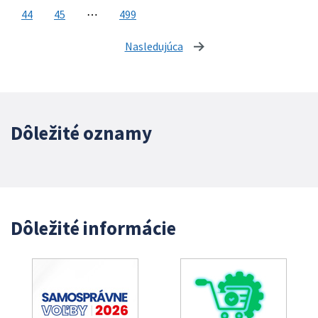
44
45
⋯
499
Nasledujúca
stránka
Dôležité oznamy
Dôležité informácie