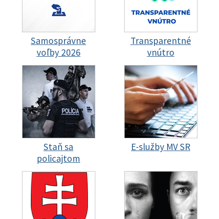
Samosprávne
Transparentné
voľby 2026
vnútro
Staň sa
E-služby MV SR
policajtom