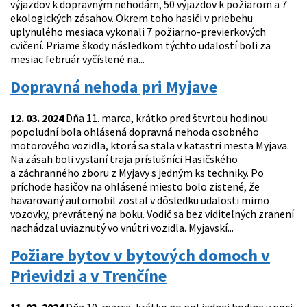
výjazdov k dopravným nehodám, 50 výjazdov k požiarom a 7
ekologických zásahov. Okrem toho hasiči v priebehu
uplynulého mesiaca vykonali 7 požiarno-previerkových
cvičení. Priame škody následkom týchto udalostí boli za
mesiac február vyčíslené na...
Dopravná nehoda pri Myjave
12. 03. 2024
Dňa 11. marca, krátko pred štvrtou hodinou
popoludní bola ohlásená dopravná nehoda osobného
motorového vozidla, ktorá sa stala v katastri mesta Myjava.
Na zásah boli vyslaní traja príslušníci Hasičského
a záchranného zboru z Myjavy s jedným ks techniky. Po
príchode hasičov na ohlásené miesto bolo zistené, že
havarovaný automobil zostal v dôsledku udalosti mimo
vozovky, prevrátený na boku. Vodič sa bez viditeľných zranení
nachádzal uviaznutý vo vnútri vozidla. Myjavskí...
Požiare bytov v bytových domoch v
Prievidzi a v Trenčíne