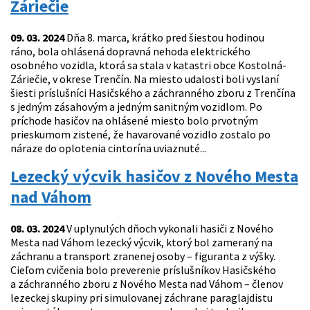
Záriečie
09. 03. 2024
Dňa 8. marca, krátko pred šiestou hodinou
ráno, bola ohlásená dopravná nehoda elektrického
osobného vozidla, ktorá sa stala v katastri obce Kostolná-
Záriečie, v okrese Trenčín. Na miesto udalosti boli vyslaní
šiesti príslušníci Hasičského a záchranného zboru z Trenčína
s jedným zásahovým a jedným sanitným vozidlom. Po
príchode hasičov na ohlásené miesto bolo prvotným
prieskumom zistené, že havarované vozidlo zostalo po
náraze do oplotenia cintorína uviaznuté...
Lezecký výcvik hasičov z Nového Mesta
nad Váhom
08. 03. 2024
V uplynulých dňoch vykonali hasiči z Nového
Mesta nad Váhom lezecký výcvik, ktorý bol zameraný na
záchranu a transport zranenej osoby – figuranta z výšky.
Cieľom cvičenia bolo preverenie príslušníkov Hasičského
a záchranného zboru z Nového Mesta nad Váhom – členov
lezeckej skupiny pri simulovanej záchrane paraglajdistu