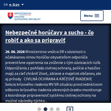
Preskocit na hlavný obsah
arrow_drop_down
SK
e-Gov
menu
Menu
Zastavit automatický posun upútavok
Nebezpečné horúčavy a sucho - čo
robiť a ako sa pripraviť
26. 06. 2026
Ministerstvo vnútra SR v súvislosti s
očakávanou vlnou horúčav obyvateľom odporúča
preventívne opatrenia na zníženie s tým súvisiacich rizík.
Odporúčania z pohľadu civilnej ochrany, polície a hasičov
majú za cieľ chrániť život, zdravie a majetok občanov, ale
aj prírody. CIVILNÁ OCHRANA A KRÍZOVÉ RIADENIE
Sekcia krízového riadenia MV SR situáciu prostredníctvom
odborov krízového riadenia okresných úradov monitoruje
a koordinuje pripravenosť systému civilnej ochrany na
možné následky týchto...
pause_presentation
Viac