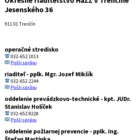
Okresné riaditeľstvo HaZZ v Trenčíne
Jesenského 36
911 01 Trenčín
operačné stredisko
032-652 1013
Pošli správu
riaditeľ - pplk. Mgr. Jozef Mikšík
032-652 2244
Pošli správu
oddelenie prevádzkovo-technické - kpt. JUDr.
Stanislav Holíček
032-652 8228
Pošli správu
oddelenie požiarnej prevencie - pplk. Ing.
Štefan Martinka