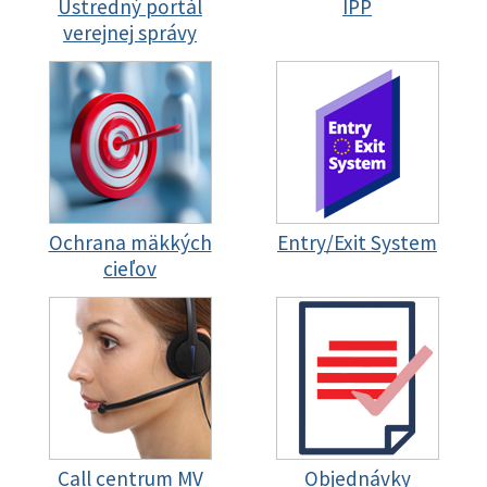
Ústredný portál
IPP
verejnej správy
Ochrana mäkkých
Entry/Exit System
cieľov
Call centrum MV
Objednávky