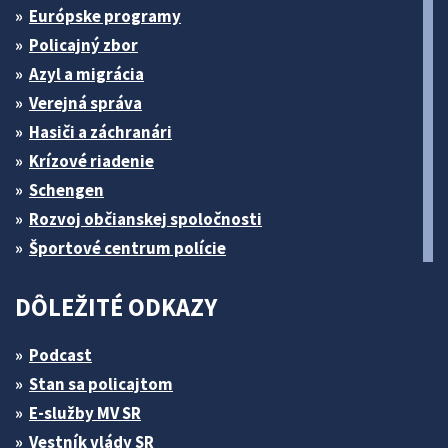
Európske programy
Policajný zbor
Azyl a migrácia
Verejná správa
Hasiči a záchranári
Krízové riadenie
Schengen
Rozvoj občianskej spoločnosti
Športové centrum polície
DÔLEŽITÉ ODKAZY
Podcast
Stan sa policajtom
E-služby MV SR
Vestník vlády SR