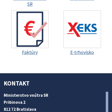
SR
Faktúry
E-trhovisko
KONTAKT
Ministerstvo vnútra SR
Pribinova 2
812 72 Bratislava