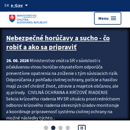
Preskocit na hlavný obsah
arrow_drop_down
SK
e-Gov
menu
Menu
Zastavit automatický posun upútavok
Nebezpečné horúčavy a sucho - čo
robiť a ako sa pripraviť
26. 06. 2026
Ministerstvo vnútra SR v súvislosti s
očakávanou vlnou horúčav obyvateľom odporúča
preventívne opatrenia na zníženie s tým súvisiacich rizík.
Odporúčania z pohľadu civilnej ochrany, polície a hasičov
majú za cieľ chrániť život, zdravie a majetok občanov, ale
aj prírody. CIVILNÁ OCHRANA A KRÍZOVÉ RIADENIE
Sekcia krízového riadenia MV SR situáciu prostredníctvom
odborov krízového riadenia okresných úradov monitoruje
a koordinuje pripravenosť systému civilnej ochrany na
možné následky týchto...
pause_presentation
Viac