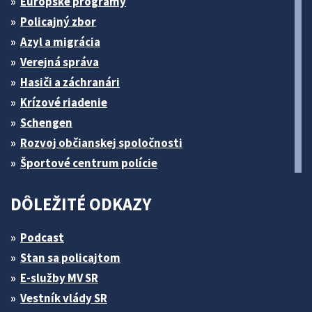
Európske programy
Policajný zbor
Azyl a migrácia
Verejná správa
Hasiči a záchranári
Krízové riadenie
Schengen
Rozvoj občianskej spoločnosti
Športové centrum polície
DÔLEŽITÉ ODKAZY
Podcast
Stan sa policajtom
E-služby MV SR
Vestník vlády SR