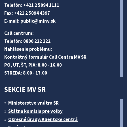
Telefón: +421 2 5094 1111
Fax: +421 2 5094 4397
E-mail:
public@minv
.sk
Call centrum:
Telefón: 0800 222 222
Nahlásenie problému:
Kontaktný formulár Call Centra MV SR
PO, UT, ŠT, PIA: 8.00 - 16.00
STREDA: 8.00 - 17.00
SEKCIE MV SR
Ministerstvo vnútra SR
Štátna komisia pre volby
Okresné úrady/Klientske centrá