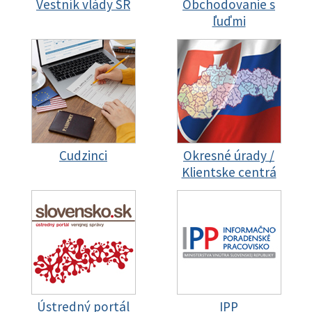
Vestník vlády SR
Obchodovanie s
ľuďmi
Cudzinci
Okresné úrady /
Klientske centrá
Ústredný portál
IPP