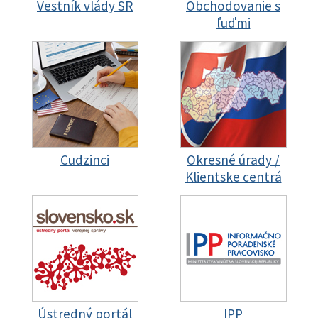
Vestník vlády SR
Obchodovanie s
ľuďmi
Cudzinci
Okresné úrady /
Klientske centrá
Ústredný portál
IPP