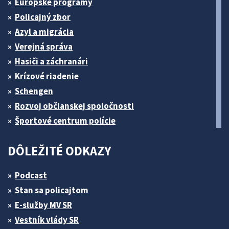
Európske programy
Policajný zbor
Azyl a migrácia
Verejná správa
Hasiči a záchranári
Krízové riadenie
Schengen
Rozvoj občianskej spoločnosti
Športové centrum polície
DÔLEŽITÉ ODKAZY
Podcast
Stan sa policajtom
E-služby MV SR
Vestník vlády SR