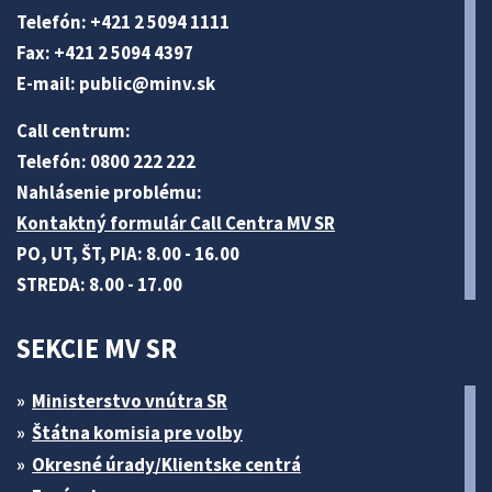
Telefón: +421 2 5094 1111
Fax: +421 2 5094 4397
E-mail:
public@minv
.sk
Call centrum:
Telefón: 0800 222 222
Nahlásenie problému:
Kontaktný formulár Call Centra MV SR
PO, UT, ŠT, PIA: 8.00 - 16.00
STREDA: 8.00 - 17.00
SEKCIE MV SR
Ministerstvo vnútra SR
Štátna komisia pre volby
Okresné úrady/Klientske centrá