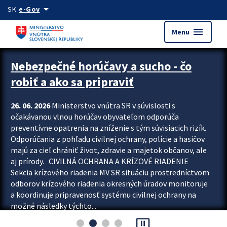
Preskocit na hlavný obsah
arrow_drop_down
SK
e-Gov
menu
Menu
Zastavit automatický posun upútavok
Nebezpečné horúčavy a sucho - čo
robiť a ako sa pripraviť
26. 06. 2026
Ministerstvo vnútra SR v súvislosti s
očakávanou vlnou horúčav obyvateľom odporúča
preventívne opatrenia na zníženie s tým súvisiacich rizík.
Odporúčania z pohľadu civilnej ochrany, polície a hasičov
majú za cieľ chrániť život, zdravie a majetok občanov, ale
aj prírody. CIVILNÁ OCHRANA A KRÍZOVÉ RIADENIE
Sekcia krízového riadenia MV SR situáciu prostredníctvom
odborov krízového riadenia okresných úradov monitoruje
a koordinuje pripravenosť systému civilnej ochrany na
možné následky týchto...
pause_presentation
Viac