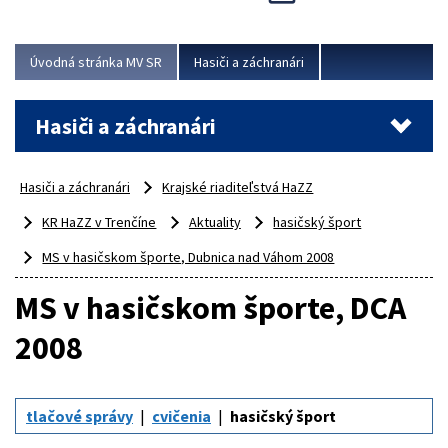
Úvodná stránka MV SR
Hasiči a záchranári
Hasiči a záchranári
Hasiči a záchranári
Krajské riaditeľstvá HaZZ
KR HaZZ v Trenčíne
Aktuality
hasičský šport
MS v hasičskom športe, Dubnica nad Váhom 2008
MS v hasičskom športe, DCA
2008
tlačové správy
cvičenia
hasičský šport