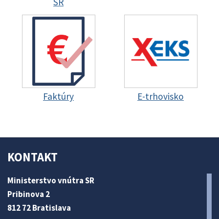
SR
Faktúry
E-trhovisko
KONTAKT
Ministerstvo vnútra SR
Pribinova 2
812 72 Bratislava