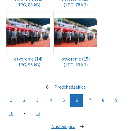
(JPG, 88 kB)
(JPG, 78 kB)
otvorenie (14)
otvorenie (15)
(JPG, 96 kB)
(JPG, 89 kB)
Predchádzajúca
stránka
1
2
3
4
5
6
7
8
9
10
⋯
12
Nasledujúca
stránka