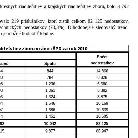
resných riaditeľstiev a krajských riaditeľstiev zboru, bolo 3 792
alo 219 príslušníkov, ktorí zistili celkom 82 125 nedostatkov.
chnických nedostatkov (73,3%). Dlhodobejšie sledovaný trend
o je možné hodnotiť kladne.
iteľstiev zboru v rámci ŠPD za rok 2010
Počet
nedostatkov
edné
Spolu
64
844
14 866
83
794
8 829
98
1 236
6 680
93
1 061
5 382
96
1 324
8 875
34
1 646
10 169
07
1 686
10 639
74
1 451
16 685
392
10 042
82 125
115
9 877
86 947