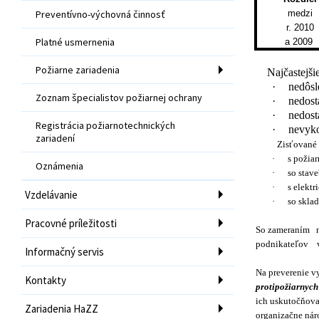
Preventívno-výchovná činnosť
medzi
r. 2010
Platné usmernenia
a 2009
Požiarne zariadenia
Najčastejši
·
nedôsl
Zoznam špecialistov požiarnej ochrany
·
nedost
·
nedost
Registrácia požiarnotechnických
·
nevyko
zariadení
Zisťovan
·
s požia
Oznámenia
·
so stav
·
s elekt
Vzdelávanie
·
so skla
Pracovné príležitosti
So zameraním
podnikateľov
Informačný servis
Na preverenie v
Kontakty
protipožiarnych
ich uskutočňovan
Zariadenia HaZZ
organizačne nár