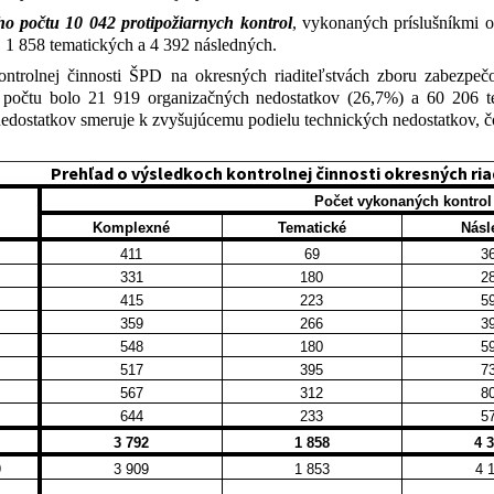
ho počtu 10 042 protipožiarnych kontrol
, vykonaných príslušníkmi ok
1 858 tematických a 4 392 následných.
ntrolnej činnosti ŠPD na okresných riaditeľstvách zboru zabezpečov
počtu bolo 21 919 organizačných nedostatkov (26,7%) a 60 206 te
edostatkov smeruje k zvyšujúcemu podielu technických nedostatkov, č
Prehľad o výsledkoch kontrolnej činnosti okresných riad
Počet vykonaných kontrol
Komplexné
Tematické
Násl
411
69
3
331
180
2
415
223
5
359
266
3
548
180
5
517
395
7
567
312
8
644
233
5
3 792
1 858
4 
9
3 909
1 853
4 