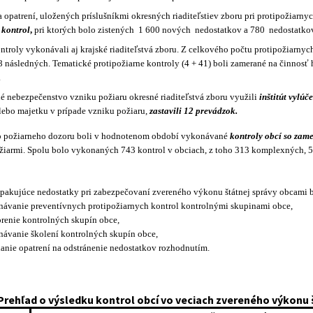
a opatrení, uložených príslušníkmi okresných riaditeľstiev zboru pri protipožiar
 kontrol
,
pri ktorých bolo zistených
1 600 nových
nedostatkov a 780
nedostatko
ntroly vykonávali aj krajské riaditeľstvá zboru. Z celkového počtu protipožiarnyc
 následných. Tematické protipožiarne kontroly (4 + 41) boli zamerané na činnosť 
.
né nebezpečenstvo vzniku požiaru okresné riaditeľstvá zboru využili
inštitút vylúč
lebo majetku v prípade vzniku požiaru,
zastavili 12 prevádzok.
ho požiarneho dozoru boli v hodnotenom období vykonávané
kontroly obcí so zame
žiarmi. Spolu bolo vykonaných 743 kontrol v obciach, z toho 313 komplexných, 58
 opakujúce nedostatky pri zabezpečovaní zvereného výkonu štátnej správy obcami b
ávanie preventívnych protipožiarnych kontrol kontrolnými skupinami obce,
renie kontrolných skupín obce,
ávanie školení kontrolných skupín obce,
anie opatrení na odstránenie nedostatkov rozhodnutím.
Prehľad o výsledku kontrol obcí vo veciach zvereného výkonu 