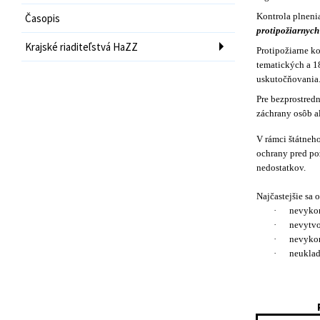
Kontrola plneni
Časopis
protipožiarnych
Krajské riaditeľstvá HaZZ
Protipožiarne ko
tematických a 18
uskutočňovania
Pre bezprostred
záchrany osôb a
V rámci štátne
ochrany pred po
nedostatkov.
Najčastejšie sa
·
nevykon
·
nevytvo
·
nevykon
·
neuklad