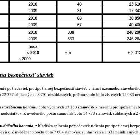
2010
40
23 61
2009
31
17 34
2010
68
38 85
2009
67
40 40
2010
338
248 29
2009
333
246 28
medzi
r. 2010
+ 5
+ 2 01
a 2009
rna bezpečnosť stavieb
šenia požiadaviek protipožiarnej bezpečnosti stavieb v rámci územného, stavebnéh
ho 22 377 súhlasných a 3 791 nesúhlasných, pričom spolu bolo zistených 15 033 ne
 stavebnému konaniu
bolo vydaných
17 233 stanovísk
k riešeniu protipožiarnej 
 nedostatkov. Z uvedeného počtu stanovísk bolo 14 773 stanovísk súhlasných a 2
audačného konania
, z hľadiska splnenia požiadaviek riešenia protipožiarnej bez
novísk
. Z uvedeného počtu bolo 7 604 stanovísk súhlasných a 1 331 nesúhlasných,