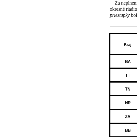
Za neplnen
okresné riadi
priestupky
bol
Kraj
BA
TT
TN
NR
ZA
BB