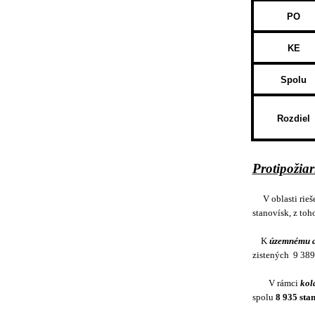
PO
KE
Spolu
Rozdiel
Protipožia
V oblasti rie
stanovísk, z to
K
územnému a
zistených
9 389
V rámci
kol
spolu
8 935 sta