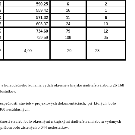
0
590,25
6
2
2
559,42
16
1
0
571,32
11
6
6
603,07
24
19
6
734,60
79
12
4
739,59
108
35
2
- 4,99
- 29
- 23
o a kolaudačného konania vydali okresné a krajské riaditeľstvá zboru 26 168
dostatkov.
bezpečnosti
stavieb v projektových dokumentáciách,
pri
ktorých
bolo
 460 nesúhlasných.
pečnosti stavieb, bolo okresnými a krajskými riaditeľstvami zboru vydaných
 pričom bolo zistených 5 644 nedostatkov.