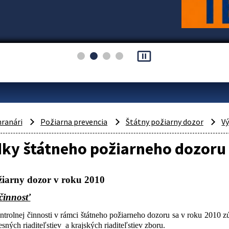
pause_presentation
hranári
Požiarna prevencia
Štátny požiarny dozor
V
ky štátneho požiarneho dozoru 
žiarny dozor v roku 2010
činnosť
trolnej činnosti v rámci štátneho požiarneho dozoru sa v roku 2010 z
esných riaditeľstiev
a krajských riaditeľstiev zboru.