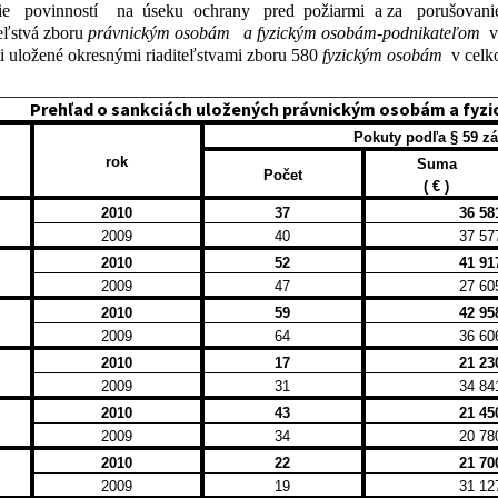
ie
povinností
na
úseku
ochrany
pred
požiarmi
a za
porušovani
teľstvá zboru
právnickým osobám
a fyzickým osobám-podnikateľom
v
i uložené okresnými riaditeľstvami zboru 580
fyzickým osobám
v celk
Prehľad o sankciách uložených právnickým osobám a fyz
Pokuty podľa § 59 z
rok
Suma
Počet
( € )
2010
37
36 58
2009
40
37 57
2010
52
41 91
2009
47
27 60
2010
59
42 95
2009
64
36 60
2010
17
21 23
2009
31
34 84
2010
43
21 45
2009
34
20 78
2010
22
21 70
2009
19
31 12