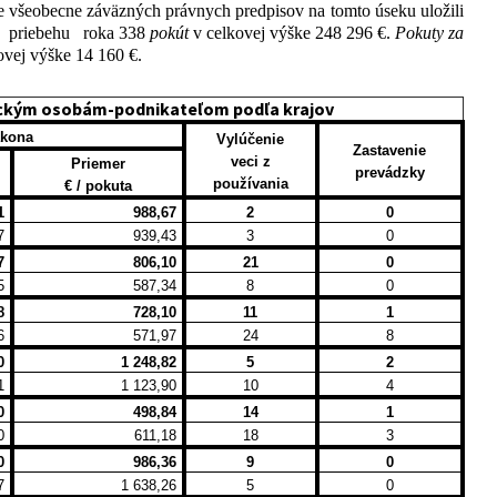
e všeobecne záväzných právnych predpisov na tomto úseku uložili
 priebehu
roka 338
pokút
v celkovej výške 248 296 €.
Pokuty za
ovej výške 14 160 €.
ickým osobám-podnikateľom podľa krajov
ákona
Vylúčenie
Zastavenie
veci z
Priemer
prevádzky
používania
€ / pokuta
1
988,67
2
0
7
939,43
3
0
7
806,10
21
0
5
587,34
8
0
8
728,10
11
1
6
571,97
24
8
0
1 248,82
5
2
1
1 123,90
10
4
0
498,84
14
1
0
611,18
18
3
0
986,36
9
0
7
1 638,26
5
0