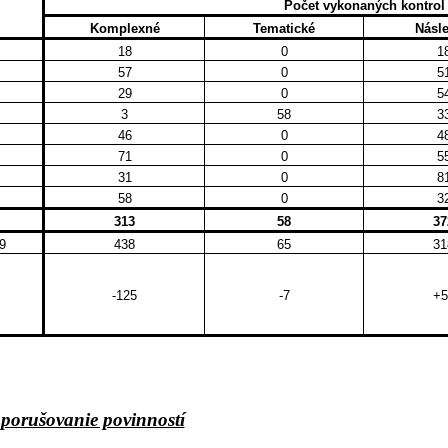
Počet vykonaných kontrol
Komplexné
Tematické
Násl
18
0
1
57
0
5
29
0
5
3
58
3
46
0
4
71
0
5
31
0
8
58
0
3
313
58
37
9
438
65
31
l
-125
-7
+5
 porušovanie povinností