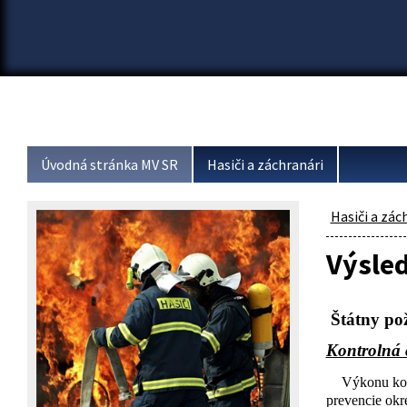
Úvodná stránka MV SR
Hasiči a záchranári
Hasiči a zác
Výsled
Štátny po
Kontrolná 
Výkonu kon
prevencie okr