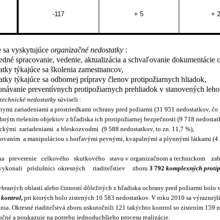
-117
+ 5
+ 
e sa vyskytujúce
organizačné nedostatky
:
edné spracovanie, vedenie, aktualizácia a schvaľovanie dokumentácie 
atky týkajúce sa školenia zamestnancov,
atky týkajúce sa odbornej prípravy členov protipožiarnych hliadok,
návanie preventívnych protipožiarnych prehliadok v stanovených leho
é
technické nedostatky
súviseli :
rnymi zariadeniami a prostriedkami ochrany pred požiarmi (31 951 nedostatkov, čo
ebným riešením objektov z hľadiska ich protipožiarnej bezpečnosti (9 718 nedostatk
rickými
zariadeniami
a bleskozvodmi
(9 588 nedostatkov, to zn. 11,7 %),
dovaním
a manipuláciou s horľavými pevnými, kvapalnými a plynnými látkami (4 3
na
preverenie
celkového
skutkového
stavu v organizačnom a technickom
za
vykonali
príslušníci
okresných
riaditeľstiev
zboru
3 792
komplexných protip
ybraných oblastí alebo činností dôležitých z hľadiska ochrany pred požiarmi bol
 kontrol
,
pri ktorých bolo zistených 10 583 nedostatkov. V roku 2010 sa výraznejš
ia. Okresné riaditeľstvá zboru uskutočnili 121 takýchto kontrol so zistením 159 
očné a poukazuje na potrebu jednoduchšieho procesu realizácie.