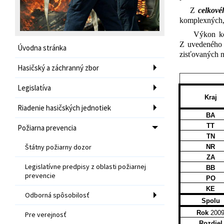
Z
celkové
komplexných, 
Výkon ko
Z uvedeného 
Úvodna stránka
zisťovaných n
Hasičský a záchranný zbor
Legislatíva
Kraj
Riadenie hasičských jednotiek
BA
TT
Požiarna prevencia
TN
Štátny požiarny dozor
NR
ZA
Legislatívne predpisy z oblasti požiarnej
BB
prevencie
PO
KE
Odborná spôsobilosť
Spolu
Rok
200
Pre verejnosť
Rozdiel