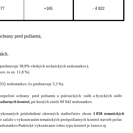
277
+165
- 4 822
ochrany pred požiarmi,
tách.
 predstavuje 38,9% všetkých technických nedostatkov),
ov, to zn. 11,8 %).
32 nedostatkov, čo predstavuje 5,3 %).
bezpečení
ochrany
pred
požiarmi
u
právnických
osôb
a fyzických
osôb-
ožiarnych kontrol
,
pri ktorých zistili 69 942 nedostatkov.
o vykonaných
príslušníkmi
okresných
riaditeľstiev
zboru
1 858
tematických
ie začalo s vykonávaním tematických protipožiarnych kontrol stavieb počas
nedostatkov.Praktické vykonávanie tohto typu kontrol je časovo aj