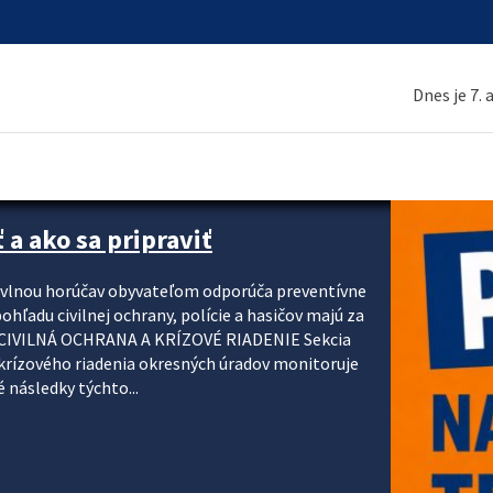
Dnes je 7.
 a ako sa pripraviť
u vlnou horúčav obyvateľom odporúča preventívne
ohľadu civilnej ochrany, polície a hasičov majú za
ody. CIVILNÁ OCHRANA A KRÍZOVÉ RIADENIE Sekcia
krízového riadenia okresných úradov monitoruje
 následky týchto...