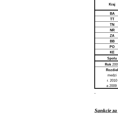
Kraj
BA
TT
TN
NR
ZA
BB
PO
KE
Spolu
Rok
200
Rozdie
medzi
r. 2010
a 2009
Sankcie za