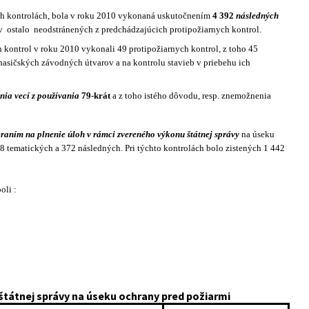
nych kontrolách, bola v roku 2010 vykonaná uskutočnením
4 392
následných
v
ostalo
neodstránených z predchádzajúcich protipožiarnych kontrol.
h kontrol v roku 2010 vykonali 49 protipožiarnych kontrol, z toho 45
hasičských závodných útvarov a na kontrolu stavieb v priebehu ich
enia vecí z používania
79-krát
a z toho istého dôvodu, resp. znemožnenia
raním na plnenie úloh v rámci zvereného výkonu štátnej správy
na úseku
 tematických a 372 následných. Pri týchto kontrolách bolo zistených 1 442
oli :
štátnej správy na úseku ochrany pred požiarmi