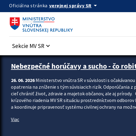
Preskocit na hlavný obsah
arrow_drop_down
verejnej správy SR
Oficiálna stránka
Sekcie MV SR
keyboard_arrow_down
Zastavit automatický posun upútavok
Nebezpečné horúčavy a sucho - čo robiť
26. 06. 2026
Ministerstvo vnútra SR v súvislosti s očakávano
opatrenia na zníženie s tým súvisiacich rizík. Odporúčania z p
cieľ chrániť život, zdravie a majetok občanov, ale aj prír
krízového riadenia MV SR situáciu prostredníctvom odborov 
a koordinuje pripravenosť systému civilnej ochrany na možné
Viac