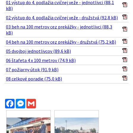
01 výstup do 4. podlažia cvičnej veže - jednotlivci (88,1
kB)
02 výstup do 4. podlažia cvičnej veže - družstvá (92,8 kB)
03 beh na 100 metrov cez prekážky - jednotlivci (88,3
kB)
04 beh na 100 metrov cez prekážky - družstvá (75,2 kB)
05 dvojboj jednotlivcov (89,6 kB)
06 štafeta 4 x 100 metrov (74,9 kB)
07 požiarny útok (91,9 kB)
08 celkové poradie (75,0 kB)
Facebook
Messenger
Gmail