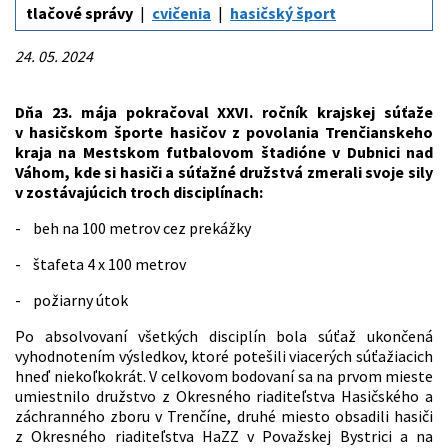
tlačové správy
cvičenia
hasičský šport
24. 05. 2024
Dňa 23. mája pokračoval XXVI. ročník krajskej súťaže
v hasičskom športe hasičov z povolania Trenčianskeho
kraja na Mestskom futbalovom štadióne v Dubnici nad
Váhom, kde si hasiči a súťažné družstvá zmerali svoje sily
v zostávajúcich troch disciplínach:
- beh na 100 metrov cez prekážky
- štafeta 4 x 100 metrov
- požiarny útok
Po absolvovaní všetkých disciplín bola súťaž ukončená
vyhodnotením výsledkov, ktoré potešili viacerých súťažiacich
hneď niekoľkokrát. V celkovom bodovaní sa na prvom mieste
umiestnilo družstvo z Okresného riaditeľstva Hasičského a
záchranného zboru v Trenčíne, druhé miesto obsadili hasiči
z Okresného riaditeľstva HaZZ v Považskej Bystrici a na