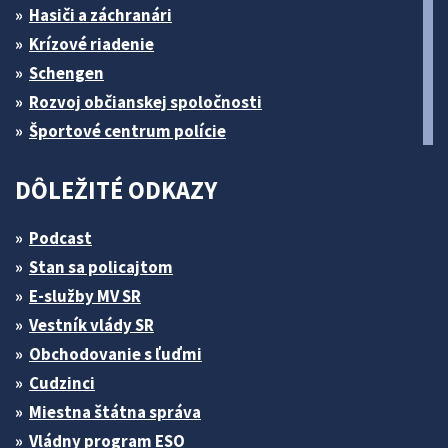
Hasiči a záchranári
Krízové riadenie
Schengen
Rozvoj občianskej spoločnosti
Športové centrum polície
DÔLEŽITÉ ODKAZY
Podcast
Stan sa policajtom
E-služby MV SR
Vestník vlády SR
Obchodovanie s ľuďmi
Cudzinci
Miestna štátna správa
Vládny program ESO