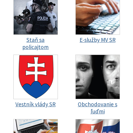
Staň sa
E-služby MV SR
policajtom
Vestník vlády SR
Obchodovanie s
ľuďmi