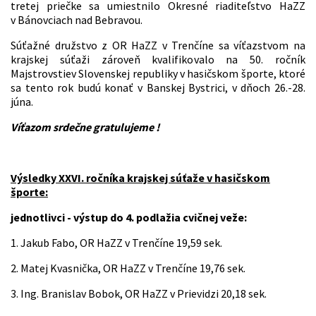
tretej priečke sa umiestnilo Okresné riaditeľstvo HaZZ
v Bánovciach nad Bebravou.
Súťažné družstvo z OR HaZZ v Trenčíne sa víťazstvom na
krajskej súťaži zároveň kvalifikovalo na 50. ročník
Majstrovstiev Slovenskej republiky v hasičskom športe, ktoré
sa tento rok budú konať v Banskej Bystrici, v dňoch 26.-28.
júna.
Víťazom srdečne gratulujeme !
Výsledky XXVI. ročníka krajskej súťaže v hasičskom
športe:
jednotlivci - výstup do 4. podlažia cvičnej veže:
1. Jakub Fabo, OR HaZZ v Trenčíne 19,59 sek.
2. Matej Kvasnička, OR HaZZ v Trenčíne 19,76 sek.
3. Ing. Branislav Bobok, OR HaZZ v Prievidzi 20,18 sek.