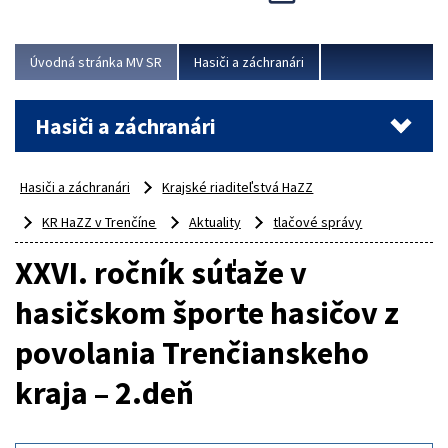
Úvodná stránka MV SR
Hasiči a záchranári
Hasiči a záchranári
Hasiči a záchranári
Krajské riaditeľstvá HaZZ
KR HaZZ v Trenčíne
Aktuality
tlačové správy
XXVI. ročník súťaže v
hasičskom športe hasičov z
povolania Trenčianskeho
kraja – 2.deň