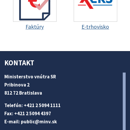
Faktúry
E-trhovisko
KONTAKT
Ministerstvo vnútra SR
Pribinova 2
812 72 Bratislava
Telefón: +421 2 5094 1111
Fax: +421 2 5094 4397
E-mail:
public@minv
.sk