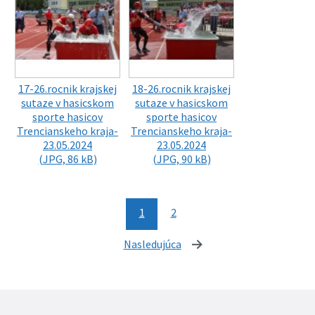
17-26.rocnik krajskej
18-26.rocnik krajskej
sutaze v hasicskom
sutaze v hasicskom
sporte hasicov
sporte hasicov
Trencianskeho kraja-
Trencianskeho kraja-
23.05.2024
23.05.2024
(JPG, 86 kB)
(JPG, 90 kB)
1
2
Nasledujúca
stránka