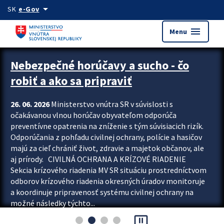
Preskocit na hlavný obsah
arrow_drop_down
SK
e-Gov
menu
Menu
Zastavit automatický posun upútavok
Nebezpečné horúčavy a sucho - čo
robiť a ako sa pripraviť
26. 06. 2026
Ministerstvo vnútra SR v súvislosti s
očakávanou vlnou horúčav obyvateľom odporúča
preventívne opatrenia na zníženie s tým súvisiacich rizík.
Odporúčania z pohľadu civilnej ochrany, polície a hasičov
majú za cieľ chrániť život, zdravie a majetok občanov, ale
aj prírody. CIVILNÁ OCHRANA A KRÍZOVÉ RIADENIE
Sekcia krízového riadenia MV SR situáciu prostredníctvom
odborov krízového riadenia okresných úradov monitoruje
a koordinuje pripravenosť systému civilnej ochrany na
možné následky týchto...
pause_presentation
Viac