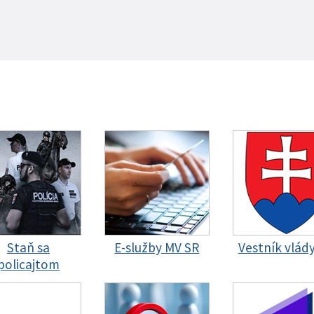
Staň sa
E-služby MV SR
Vestník vlád
policajtom