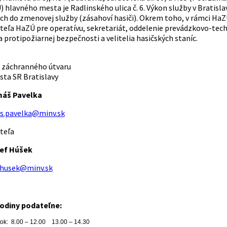
 hlavného mesta je Radlinského ulica č. 6. Výkon služby v Bratisl
h do zmenovej služby (zásahoví hasiči). Okrem toho, v rámci HaZÚ 
iteľa HaZÚ pre operatívu, sekretariát, oddelenie prevádzkovo-tech
protipožiarnej bezpečnosti a velitelia hasičských staníc.
 záchranného útvaru
ta SR Bratislavy
omáš Pavelka
s.pavelka@minv.sk
teľa
zef Húšek
.husek@minv.sk
hodiny podateľne:
tok: 8.00 – 12.00 13.00 – 14.30