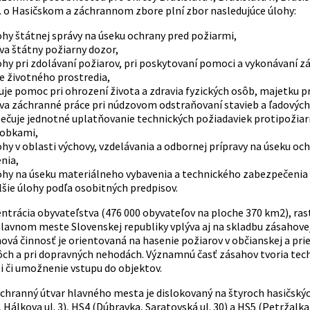
z. o Hasičskom a záchrannom zbore plní zbor nasledujúce úlohy:
ohy štátnej správy na úseku ochrany pred požiarmi,
va štátny požiarny dozor,
ohy pri zdolávaní požiarov, pri poskytovaní pomoci a vykonávaní zá
e životného prostredia,
je pomoc pri ohrození života a zdravia fyzických osôb, majetku p
a záchranné práce pri núdzovom odstraňovaní stavieb a ľadových 
ečuje jednotné uplatňovanie technických požiadaviek protipožiar
robkami,
ohy v oblasti výchovy, vzdelávania a odbornej prípravy na úseku o
nia,
ohy na úseku materiálneho vybavenia a technického zabezpečenia 
ďalšie úlohy podľa osobitných predpisov.
ntrácia obyvateľstva (476 000 obyvateľov na ploche 370 km2), ras
hlavnom meste Slovenskej republiky vplýva aj na skladbu zásahove
ová činnosť je orientovaná na hasenie požiarov v občianskej a pri
ôch a pri dopravných nehodách. Významnú časť zásahov tvoria tech
i či umožnenie vstupu do objektov.
chranný útvar hlavného mesta je dislokovaný na štyroch hasičských
Hálkova ul. 3), HS4 (Dúbravka, Saratovská ul. 30) a HS5 (Petržalk