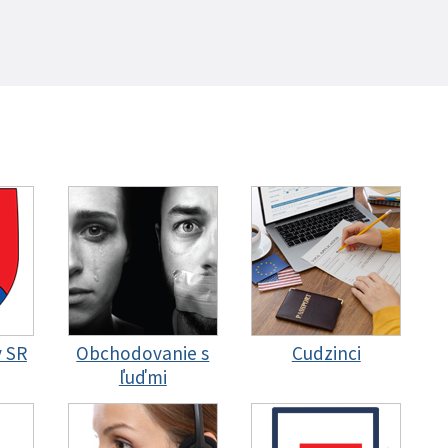
y SR
Obchodovanie s
Cudzinci
ľuďmi