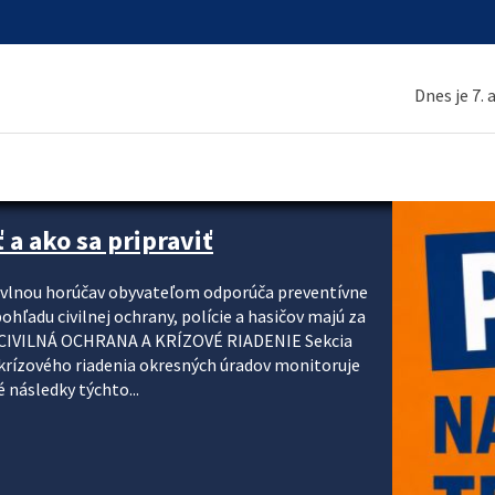
Dnes je 7.
 a ako sa pripraviť
u vlnou horúčav obyvateľom odporúča preventívne
ohľadu civilnej ochrany, polície a hasičov majú za
ody. CIVILNÁ OCHRANA A KRÍZOVÉ RIADENIE Sekcia
krízového riadenia okresných úradov monitoruje
 následky týchto...