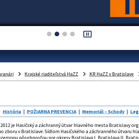
pause_presentation
hranári
Krajské riaditeľstvá HaZZ
KR HaZZ v Bratislave
História
POŽIARNA PREVENCIA
Memoriál – Schody
Leg
a 2012 je Hasičský a záchranný útvar hlavného mesta Bratislavy or
o zboru v Bratislave. Sídlom Hasičského a záchranného útvaru hla
územnou pôsobnosťou pre okresy Bratislava I, Bratislava II, Bratisla