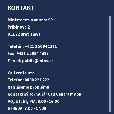
KONTAKT
Ministerstvo vnútra SR
Pribinova 2
812 72 Bratislava
Telefón: +421 2 5094 1111
Fax: +421 2 5094 4397
E-mail:
public@minv
.sk
Call centrum:
Telefón: 0800 222 222
Nahlásenie problému:
Kontaktný formulár Call Centra MV SR
PO, UT, ŠT, PIA: 8.00 - 16.00
STREDA: 8.00 - 17.00