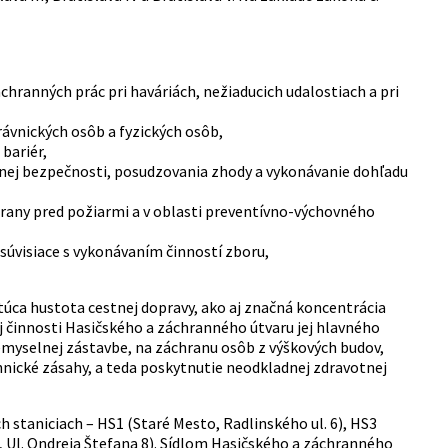
chranných prác pri haváriách, nežiaducich udalostiach a pri
rávnických osôb a fyzických osôb,
bariér,
nej bezpečnosti, posudzovania zhody a vykonávanie dohľadu
chrany pred požiarmi a v oblasti preventívno-výchovného
súvisiace s vykonávaním činností zboru,
túca hustota cestnej dopravy, ako aj značná koncentrácia
j činnosti Hasičského a záchranného útvaru jej hlavného
emyselnej zástavbe, na záchranu osôb z výškových budov,
nické zásahy, a teda poskytnutie neodkladnej zdravotnej
 staniciach – HS1 (Staré Mesto, Radlinského ul. 6), HS3
a, Ul. Ondreja Štefana 8). Sídlom Hasičského a záchranného