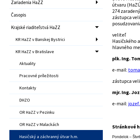
Zariadenia HaZZ
útvaru (HaZÚ)
274 zaradenýc
Časopis
zástupca vel
posudzovania 
Krajské riaditeľstvá HaZZ
veliteľ
KR HaZZ v Banskej Bystrici
Hasičského a
hlavného mes
KR HaZZ v Bratislave
plk. Ing. T
Aktuality
e-mail:
toma
Pracovné príležitosti
zástupca veli
Kontakty
mjr. Ing. Jo
DHZO
e-mail:
jozef
OR HaZZ v Pezinku
OR HaZZ v Malackách
Stránkové 
Hasičský a záchranný útvar h.m.
Pondelok – Štvr