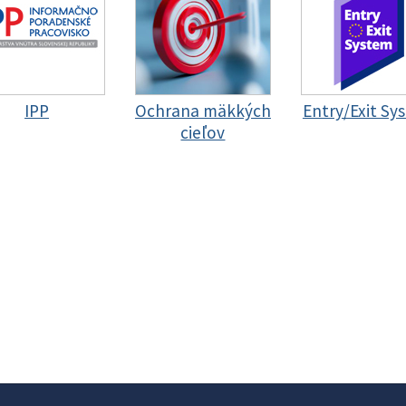
IPP
Ochrana mäkkých
Entry/Exit Sy
cieľov