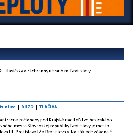
Hasičský a záchranný útvar h.m. Bratislavy
islatíva
DHZO
TLAČIVÁ
ganizačne začlenený pod Krajské riaditeľstvo hasičského
vného mesta Slovenskej republiky Bratislavy je mesto
va III, Bratislava IV a Bratislava V. Na základe zákona č.