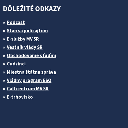
DÔLEŽITÉ ODKAZY
Podcast
Stan sa policajtom
E-služby MV SR
Vestník vlády SR
Obchodovanie s ľuďmi
Cudzinci
Miestna štátna správa
Vládny program ESO
Call centrum MV SR
E-trhovisko