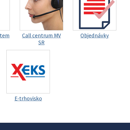
stem
Call centrum MV
Objednávky
SR
E-trhovisko