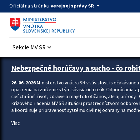
Preskocit na hlavný obsah
arrow_drop_down
verejnej správy SR
Oficiálna stránka
Sekcie MV SR
keyboard_arrow_down
Zastavit automatický posun upútavok
Nebezpečné horúčavy a sucho - čo robiť
26. 06. 2026
Ministerstvo vnútra SR v súvislosti s očakávano
opatrenia na zníženie s tým súvisiacich rizík. Odporúčania z p
cieľ chrániť život, zdravie a majetok občanov, ale aj prír
krízového riadenia MV SR situáciu prostredníctvom odborov 
a koordinuje pripravenosť systému civilnej ochrany na možné
Viac