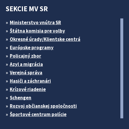
SEKCIE MV SR
Ministerstvo vnútra SR
Štátna komisia pre volby
Okresné úrady/Klientske centrá
Európske programy
Policajný zbor
Azyl a migrácia
Verejná správa
Hasiči a záchranári
Krízové riadenie
Schengen
Rozvoj občianskej spoločnosti
Športové centrum polície