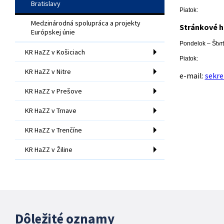
Bratislavy
Piatok: 8.00
Medzinárodná spolupráca a projekty
Stránkové h
Európskej únie
Pondelok – Štvr
KR HaZZ v Košiciach
Piatok: 8.00
KR HaZZ v Nitre
e-mail:
sekre
KR HaZZ v Prešove
KR HaZZ v Trnave
KR HaZZ v Trenčíne
KR HaZZ v Žiline
Dôležité oznamy