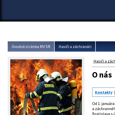
Úvodná stránka MV SR
Hasiči a záchranári
Hasiči a zác
O nás
Kontakty
Od 1. január
a záchrannéh
Bratislava s 