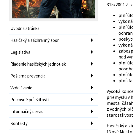
315/2001 Z. 
plní úl
vykoná
plní úl
Úvodna stránka
ochran
poskytu
Hasičský a záchranný zbor
vykonáv
zabezp
Legislatíva
nad vý
plní úl
Riadenie hasičských jednotiek
pôsobe
plní úl
Požiarna prevencia
plní 
Vzdelávanie
Vysoká konce
priemyslu v 
Pracovné príležitosti
mesta. Zásah
z vodných pl
Informačný servis
starostlivost
Kontakty
Hasičský a zá
(Nové Mesto, 