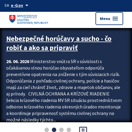
Preskocit na hlavný obsah
arrow_drop_down
SK
e-Gov
menu
Menu
Zastavit automatický posun upútavok
Nebezpečné horúčavy a sucho - čo
robiť a ako sa pripraviť
26. 06. 2026
Ministerstvo vnútra SR v súvislosti s
očakávanou vlnou horúčav obyvateľom odporúča
preventívne opatrenia na zníženie s tým súvisiacich rizík.
Odporúčania z pohľadu civilnej ochrany, polície a hasičov
majú za cieľ chrániť život, zdravie a majetok občanov, ale
aj prírody. CIVILNÁ OCHRANA A KRÍZOVÉ RIADENIE
Sekcia krízového riadenia MV SR situáciu prostredníctvom
odborov krízového riadenia okresných úradov monitoruje
a koordinuje pripravenosť systému civilnej ochrany na
možné následky týchto...
pause_presentation
Viac