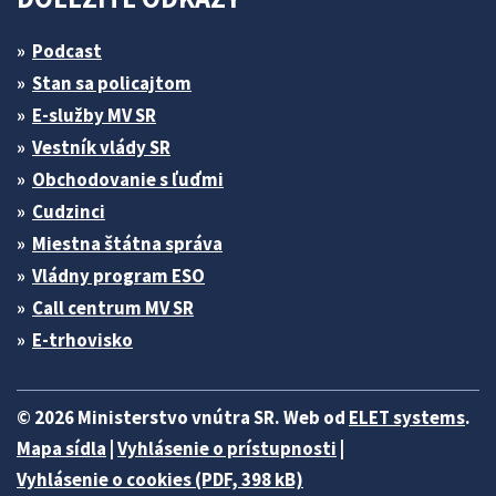
Podcast
Stan sa policajtom
E-služby MV SR
Vestník vlády SR
Obchodovanie s ľuďmi
Cudzinci
Miestna štátna správa
Vládny program ESO
Call centrum MV SR
E-trhovisko
© 2026 Ministerstvo vnútra SR. Web od
ELET systems
.
Mapa sídla
|
Vyhlásenie o prístupnosti
|
Vyhlásenie o cookies (PDF, 398 kB)