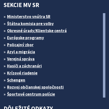
SEKCIE MV SR
Ministerstvo vnútra SR
Štátna komisia pre volby
Okresné úrady/Klientske centrá
Európske programy
Policajný zbor
Azyl a migrácia
Verejná správa
Hasiči a záchranári
Krízové riadenie
Schengen
Rozvoj občianskej spoločnosti
Športové centrum polície
DÔLEŽITÉ ODKAZY