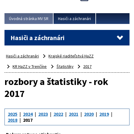
Úvodná stránka MV SR
Hasiči a záchranári
Hasiči a záchranári
Hasiči a záchranári
Krajské riaditeľstvá HaZZ
KR HaZZ v Trenčíne
Štatistiky
2017
rozbory a štatistiky - rok
2017
2025
2024
2023
2022
2021
2020
2019
2018
2017