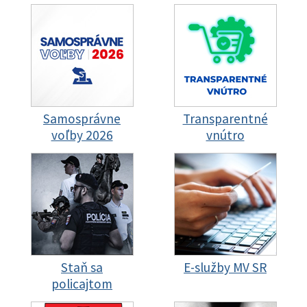
Samosprávne
Transparentné
voľby 2026
vnútro
Staň sa
E-služby MV SR
policajtom