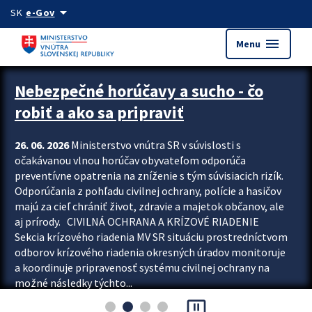
Preskocit na hlavný obsah
arrow_drop_down
SK
e-Gov
menu
Menu
Zastavit automatický posun upútavok
Nebezpečné horúčavy a sucho - čo
robiť a ako sa pripraviť
26. 06. 2026
Ministerstvo vnútra SR v súvislosti s
očakávanou vlnou horúčav obyvateľom odporúča
preventívne opatrenia na zníženie s tým súvisiacich rizík.
Odporúčania z pohľadu civilnej ochrany, polície a hasičov
majú za cieľ chrániť život, zdravie a majetok občanov, ale
aj prírody. CIVILNÁ OCHRANA A KRÍZOVÉ RIADENIE
Sekcia krízového riadenia MV SR situáciu prostredníctvom
odborov krízového riadenia okresných úradov monitoruje
a koordinuje pripravenosť systému civilnej ochrany na
možné následky týchto...
pause_presentation
Viac