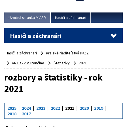
Úvodná stránka MV SR
Hasiči a záchranári
Hasiči a záchranári
Hasiči a záchranári
Krajské riaditeľstvá HaZZ
KR HaZZ v Trenčíne
Štatistiky
2021
rozbory a štatistiky - rok
2021
2025
2024
2023
2022
2021
2020
2019
2018
2017