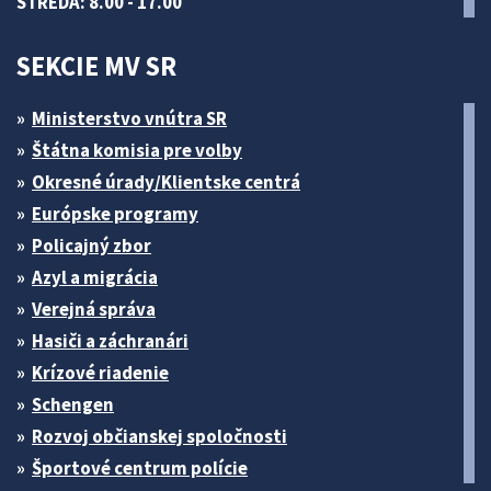
STREDA: 8.00 - 17.00
SEKCIE MV SR
Ministerstvo vnútra SR
Štátna komisia pre volby
Okresné úrady/Klientske centrá
Európske programy
Policajný zbor
Azyl a migrácia
Verejná správa
Hasiči a záchranári
Krízové riadenie
Schengen
Rozvoj občianskej spoločnosti
Športové centrum polície