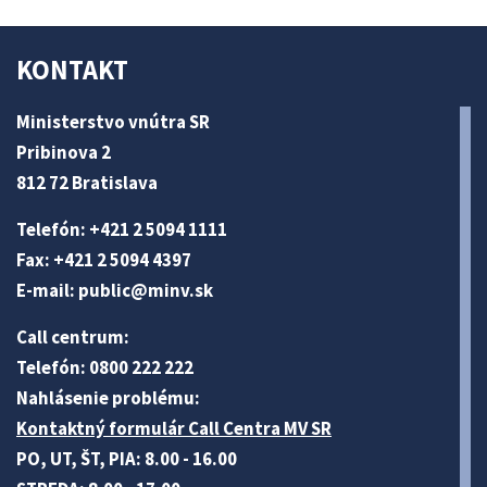
KONTAKT
Ministerstvo vnútra SR
Pribinova 2
812 72 Bratislava
Telefón: +421 2 5094 1111
Fax: +421 2 5094 4397
E-mail:
public@minv
.sk
Call centrum:
Telefón: 0800 222 222
Nahlásenie problému:
Kontaktný formulár Call Centra MV SR
PO, UT, ŠT, PIA: 8.00 - 16.00