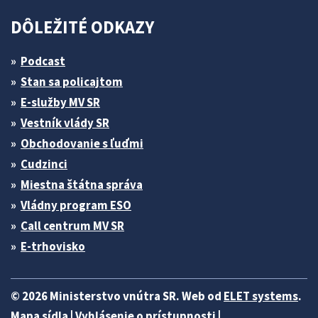
DÔLEŽITÉ ODKAZY
Podcast
Stan sa policajtom
E-služby MV SR
Vestník vlády SR
Obchodovanie s ľuďmi
Cudzinci
Miestna štátna správa
Vládny program ESO
Call centrum MV SR
E-trhovisko
© 2026 Ministerstvo vnútra SR. Web od
ELET systems
.
Mapa sídla
|
Vyhlásenie o prístupnosti
|