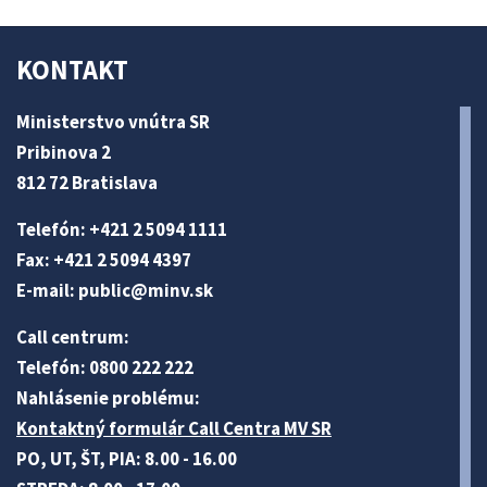
KONTAKT
Ministerstvo vnútra SR
Pribinova 2
812 72 Bratislava
Telefón: +421 2 5094 1111
Fax: +421 2 5094 4397
E-mail:
public@minv
.sk
Call centrum:
Telefón: 0800 222 222
Nahlásenie problému:
Kontaktný formulár Call Centra MV SR
PO, UT, ŠT, PIA: 8.00 - 16.00