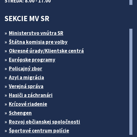
STREDA: 8.00 - 17.00
SEKCIE MV SR
Ministerstvo vnútra SR
Štátna komisia pre volby
Okresné úrady/Klientske centrá
Európske programy
Policajný zbor
Azyl a migrácia
Verejná správa
Hasiči a záchranári
Krízové riadenie
Schengen
Rozvoj občianskej spoločnosti
Športové centrum polície