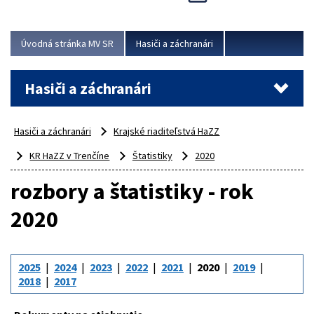
Úvodná stránka MV SR
Hasiči a záchranári
Hasiči a záchranári
Hasiči a záchranári
Krajské riaditeľstvá HaZZ
KR HaZZ v Trenčíne
Štatistiky
2020
rozbory a štatistiky - rok
2020
2025
2024
2023
2022
2021
2020
2019
2018
2017