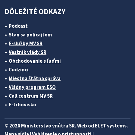
DÔLEŽITÉ ODKAZY
Podcast
Stan sa policajtom
E-služby MV SR
Vestník vlády SR
Obchodovanie s ľuďmi
Cudzinci
Miestna štátna správa
Vládny program ESO
Call centrum MV SR
E-trhovisko
© 2026 Ministerstvo vnútra SR. Web od
ELET systems
.
Mapa sídla
|
Vyhlásenie o prístupnosti
|