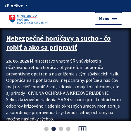
Preskocit na hlavný obsah
arrow_drop_down
SK
e-Gov
menu
Menu
Zastavit automatický posun upútavok
Nebezpečné horúčavy a sucho - čo
robiť a ako sa pripraviť
26. 06. 2026
Ministerstvo vnútra SR v súvislosti s
očakávanou vlnou horúčav obyvateľom odporúča
preventívne opatrenia na zníženie s tým súvisiacich rizík.
Odporúčania z pohľadu civilnej ochrany, polície a hasičov
majú za cieľ chrániť život, zdravie a majetok občanov, ale
aj prírody. CIVILNÁ OCHRANA A KRÍZOVÉ RIADENIE
Sekcia krízového riadenia MV SR situáciu prostredníctvom
odborov krízového riadenia okresných úradov monitoruje
a koordinuje pripravenosť systému civilnej ochrany na
možné následky týchto...
pause_presentation
Viac