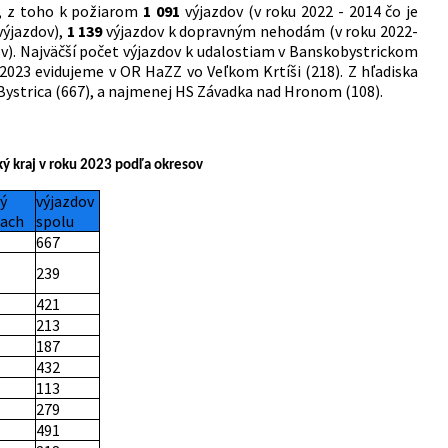
, z toho k požiarom
1 091
výjazdov (v roku 2022 - 2014 čo je
výjazdov),
1 139
výjazdov k dopravným nehodám (v roku 2022-
v). Najväčší počet výjazdov k udalostiam v Banskobystrickom
 2023 evidujeme v OR HaZZ vo Veľkom Krtíši (218). Z hľadiska
 Bystrica (667), a najmenej HS Závadka nad Hronom (108).
ký kraj v roku 2023 podľa okresov
ý
výjazdov
ach
spolu
667
239
421
213
187
432
113
279
491