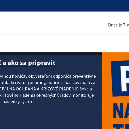
Dnes je 7.
 a ako sa pripraviť
u vlnou horúčav obyvateľom odporúča preventívne
ohľadu civilnej ochrany, polície a hasičov majú za
ody. CIVILNÁ OCHRANA A KRÍZOVÉ RIADENIE Sekcia
krízového riadenia okresných úradov monitoruje
 následky týchto...