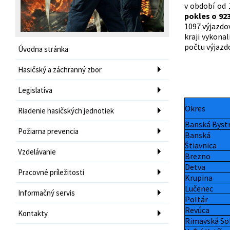
v období od 
pokles o 92
1097 výjazdo
kraji vykona
počtu výjazdo
Úvodna stránka
Hasičský a záchranný zbor
Legislatíva
Okres
Riadenie hasičských jednotiek
Banská Bystr
Požiarna prevencia
Banská
Štiavnica
Vzdelávanie
Brezno
Detva
Pracovné príležitosti
Krupina
Lučenec
Informačný servis
Poltár
Revúca
Kontakty
Rimavská So