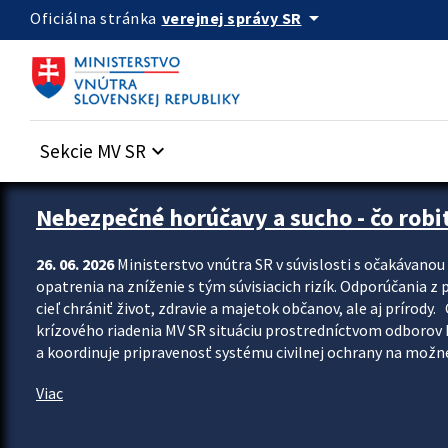
Preskocit na hlavný obsah
arrow_drop_down
verejnej správy SR
Oficiálna stránka
Sekcie MV SR
keyboard_arrow_down
Zastavit automatický posun upútavok
Nebezpečné horúčavy a sucho - čo robiť
26. 06. 2026
Ministerstvo vnútra SR v súvislosti s očakávano
opatrenia na zníženie s tým súvisiacich rizík. Odporúčania z p
cieľ chrániť život, zdravie a majetok občanov, ale aj prír
krízového riadenia MV SR situáciu prostredníctvom odborov 
a koordinuje pripravenosť systému civilnej ochrany na možné
Viac