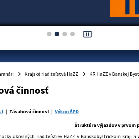
pause_presentation
hranári
Krajské riaditeľstvá HaZZ
KR HaZZ v Banskej Byst
ová činnosť
sť
Zásahová činnosť
Výkon ŠPD
Štruktúra výjazdov v prvom 
notky okresných riaditeľstiev HaZZ v Banskobystrickom kraji a 