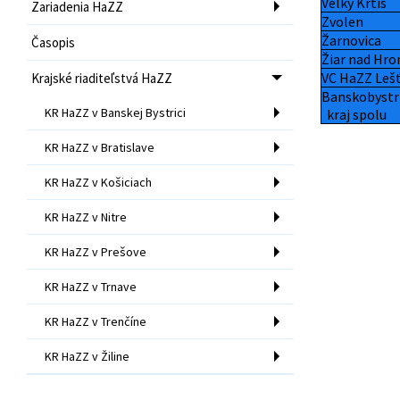
Veľký Krtíš
Zariadenia HaZZ
Zvolen
Žarnovica
Časopis
Žiar nad Hr
VC HaZZ Leš
Krajské riaditeľstvá HaZZ
Banskobystr
KR HaZZ v Banskej Bystrici
kraj spolu
KR HaZZ v Bratislave
KR HaZZ v Košiciach
KR HaZZ v Nitre
KR HaZZ v Prešove
KR HaZZ v Trnave
KR HaZZ v Trenčíne
KR HaZZ v Žiline