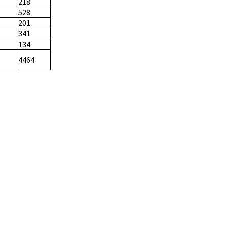
218
528
201
341
134
4464