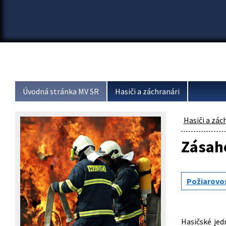
Úvodná stránka MV SR
Hasiči a záchranári
Hasiči a zác
Zásah
Požiarovo
Hasičské jed