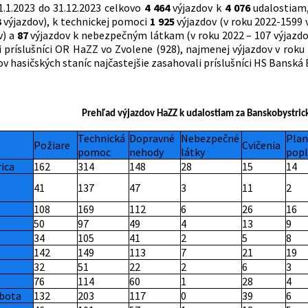
1.1.2023 do 31.12.2023 celkovo
4 464
výjazdov k
4 076
udalostiam
3
výjazdov), k technickej pomoci
1 925
výjazdov (v roku 2022-1599 
v) a
87
výjazdov k nebezpečným látkam (v roku 2022 – 107 výjazdo
li príslušníci OR HaZZ vo Zvolene (928), najmenej výjazdov v roku
v hasičských staníc najčastejšie zasahovali príslušníci HS Banská
Prehľad výjazdov HaZZ k udalostiam za Banskobystric
Technická
Dopravné
Nebezpečné
Plan
Požiare
Cvičenia
pomoc
nehody
látky
popl
ica
162
314
148
28
15
14
41
137
47
3
11
2
108
169
112
6
26
16
50
97
49
4
13
9
34
105
41
2
5
8
142
149
113
7
21
19
32
51
22
2
6
3
76
114
60
1
28
4
bota
132
203
117
0
39
6