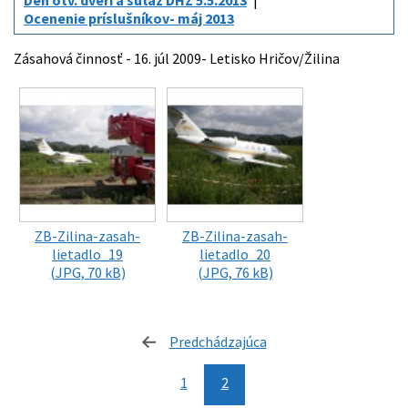
Deň otv. dverí a súťaž DHZ 5.5.2013
Ocenenie príslušníkov- máj 2013
Zásahová činnosť - 16. júl 2009- Letisko Hričov/Žilina
ZB-Zilina-zasah-
ZB-Zilina-zasah-
lietadlo_19
lietadlo_20
(JPG, 70 kB)
(JPG, 76 kB)
Predchádzajúca
stránka
1
2