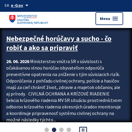
Preskocit na hlavný obsah
arrow_drop_down
SK
e-Gov
menu
Menu
Zastavit automatický posun upútavok
Nebezpečné horúčavy a sucho - čo
robiť a ako sa pripraviť
26. 06. 2026
Ministerstvo vnútra SR v súvislosti s
očakávanou vlnou horúčav obyvateľom odporúča
preventívne opatrenia na zníženie s tým súvisiacich rizík.
Odporúčania z pohľadu civilnej ochrany, polície a hasičov
majú za cieľ chrániť život, zdravie a majetok občanov, ale
aj prírody. CIVILNÁ OCHRANA A KRÍZOVÉ RIADENIE
Sekcia krízového riadenia MV SR situáciu prostredníctvom
odborov krízového riadenia okresných úradov monitoruje
a koordinuje pripravenosť systému civilnej ochrany na
možné následky týchto...
pause_presentation
Viac