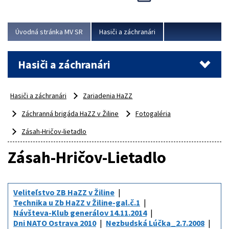
Úvodná stránka MV SR
Hasiči a záchranári
Hasiči a záchranári
Hasiči a záchranári
Zariadenia HaZZ
Záchranná brigáda HaZZ v Žiline
Fotogaléria
Zásah-Hričov-lietadlo
Zásah-Hričov-Lietadlo
Veliteľstvo ZB HaZZ v Žiline
Technika u Zb HaZZ v Žiline-gal.č.1
Návšteva-Klub generálov 14.11.2014
Dni NATO Ostrava 2010
Nezbudská Lúčka_2.7.2008