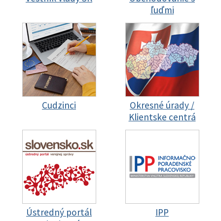
ľuďmi
Cudzinci
Okresné úrady /
Klientske centrá
Ústredný portál
IPP