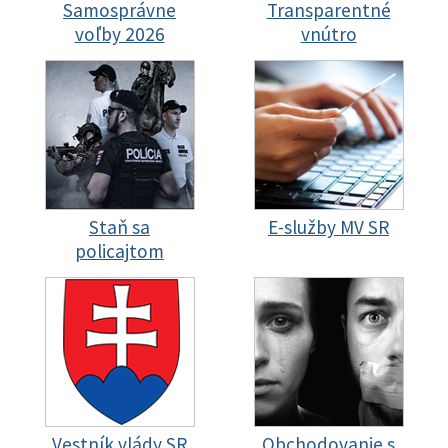
Samosprávne
Transparentné
voľby 2026
vnútro
Staň sa
E-služby MV SR
policajtom
Vestník vlády SR
Obchodovanie s