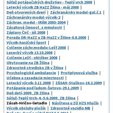
Súťaž potápačských družstiev - Teplý vrch 2008
Letecký výcvik ZB HaZZ Žilina - máj 2008
Deň otvorených dverí
Záchranársky modul-gal.č.1
Záchranársky modul-výcvik-2
Záchran. modul - IRÁN 2003-2004
Zásahová činnosť_z minulosti
Záplavy Čirč - júl 2008
Porada OR-HaZZ u ZB-HaZZ v Žiline-8.8.2008
Výcvik-hasičský šport
Cvičenie záchr.modulu-Lešť 2008
Lezecký výcvik 13.10.2008
Cvičenie Lešť - október 2008
Ubytovanie na ZB Žilina
Zdravotné stredisko ZB v Žiline
Psychologické ambulancie
Protiplynová služba
Učebne a zasadacie miestnosti
Letecký výcvik-3.11.2008
ZÁSAH-Staškov-16.2.2009
Potápanie pod ľadom-Šutovo-29.1.2009
Deň detí-2009_ZB Zilina
Súťaž-Teplý Vrch-4.-5.6.2009_ZB Zilina
Zásah-Hričov-lietadlo
Návšteva u ZÚ HZS Hlučín
Výcvik obsluhy plošín
Zdravotné vozidlo MB