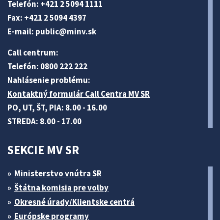
Telefón: +421 2 5094 1111
Fax: +421 2 5094 4397
E-mail:
public@minv
.sk
Call centrum:
Telefón: 0800 222 222
Nahlásenie problému:
Kontaktný formulár Call Centra MV SR
PO, UT, ŠT, PIA: 8.00 - 16.00
STREDA: 8.00 - 17.00
SEKCIE MV SR
Ministerstvo vnútra SR
Štátna komisia pre volby
Okresné úrady/Klientske centrá
Európske programy