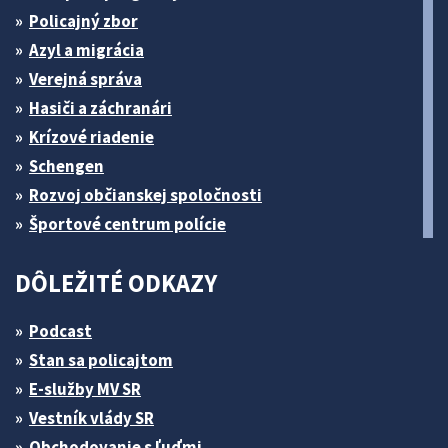
Policajný zbor
Azyl a migrácia
Verejná správa
Hasiči a záchranári
Krízové riadenie
Schengen
Rozvoj občianskej spoločnosti
Športové centrum polície
DÔLEŽITÉ ODKAZY
Podcast
Stan sa policajtom
E-služby MV SR
Vestník vlády SR
Obchodovanie s ľuďmi