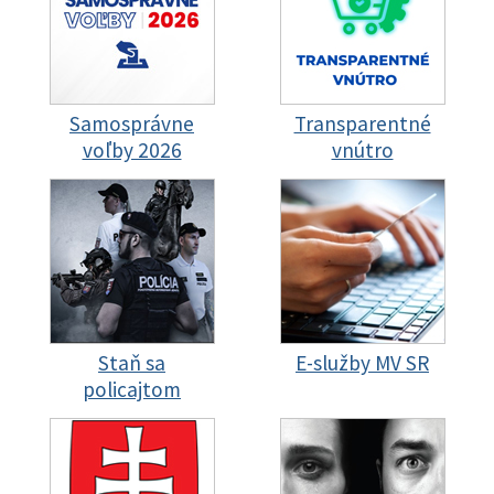
Samosprávne
Transparentné
voľby 2026
vnútro
Staň sa
E-služby MV SR
policajtom