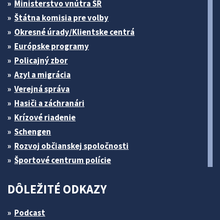
Ministerstvo vnútra SR
Štátna komisia pre volby
Okresné úrady/Klientske centrá
Európske programy
Policajný zbor
Azyl a migrácia
Verejná správa
Hasiči a záchranári
Krízové riadenie
Schengen
Rozvoj občianskej spoločnosti
Športové centrum polície
DÔLEŽITÉ ODKAZY
Podcast