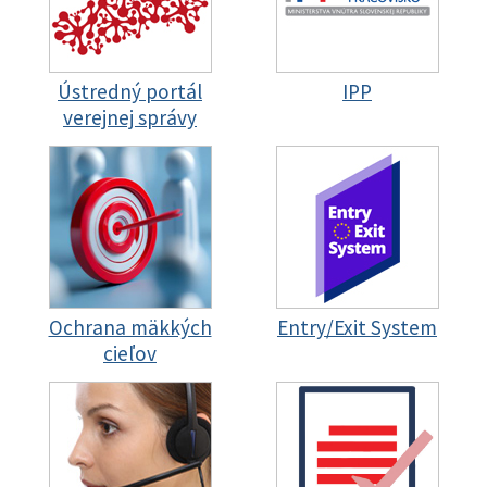
Ústredný portál
IPP
verejnej správy
Ochrana mäkkých
Entry/Exit System
cieľov