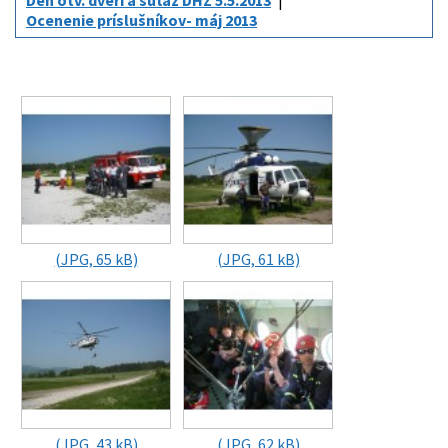
Deň otv. dverí a súťaž DHZ 5.5.2013
Ocenenie príslušníkov- máj 2013
(JPG, 65 kB)
(JPG, 61 kB)
(JPG, 43 kB)
(JPG, 62 kB)