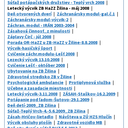
Súťaž potápačských družstiev - Teplý vrch 2008
Letecký výcvik ZB HaZZ Žilina - máj 2008
Deň otvorených dverí
Záchranársky modul-gal.č.1
Záchranársky modul-výcvik-2
Záchran. modul - IRÁN 2003-2004
Zásahová činnosť_z minulosti
Záplavy Čirč - júl 2008
Porada OR-HaZZ u ZB-HaZZ v Žiline-8.8.2008
Výcvik-hasičský šport
Cvičenie záchr.modulu-Lešť 2008
Lezecký výcvik 13.10.2008
Cvičenie Lešť - október 2008
Ubytovanie na ZB Žilina
Zdravotné stredisko ZB v Žiline
Psychologické ambulancie
Protiplynová služba
Učebne a zasadacie miestnosti
Letecký výcvik-3.11.2008
ZÁSAH-Staškov-16.2.2009
Potápanie pod ľadom-Šutovo-29.1.2009
Deň detí-2009_ZB Zilina
Súťaž-Teplý Vrch-4.-5.6.2009_ZB Zilina
Zásah-Hričov-lietadlo
Návšteva u ZÚ HZS Hlučín
Výcvik obsluhy plošín
Zdravotné vozidlo MB