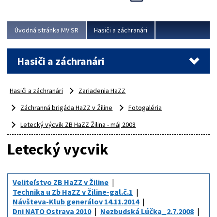
Úvodná stránka MV SR
Hasiči a záchranári
Hasiči a záchranári
Hasiči a záchranári
Zariadenia HaZZ
Záchranná brigáda HaZZ v Žiline
Fotogaléria
Letecký výcvik ZB HaZZ Žilina - máj 2008
Letecký vycvik
Veliteľstvo ZB HaZZ v Žiline
Technika u Zb HaZZ v Žiline-gal.č.1
Návšteva-Klub generálov 14.11.2014
Dni NATO Ostrava 2010
Nezbudská Lúčka_2.7.2008