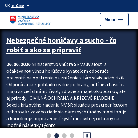
Preskocit na hlavný obsah
arrow_drop_down
SK
e-Gov
menu
Menu
Zastavit automatický posun upútavok
Nebezpečné horúčavy a sucho - čo
robiť a ako sa pripraviť
26. 06. 2026
Ministerstvo vnútra SR v súvislosti s
očakávanou vlnou horúčav obyvateľom odporúča
preventívne opatrenia na zníženie s tým súvisiacich rizík.
Odporúčania z pohľadu civilnej ochrany, polície a hasičov
majú za cieľ chrániť život, zdravie a majetok občanov, ale
aj prírody. CIVILNÁ OCHRANA A KRÍZOVÉ RIADENIE
Sekcia krízového riadenia MV SR situáciu prostredníctvom
odborov krízového riadenia okresných úradov monitoruje
a koordinuje pripravenosť systému civilnej ochrany na
možné následky týchto...
pause_presentation
Viac