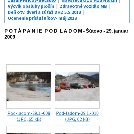
Zásah-Hričov-lietadlo
Návšteva u ZÚ HZS Hlučín
Výcvik obsluhy plošín
Zdravotné vozidlo MB
Deň otv. dverí a súťaž DHZ 5.5.2013
Ocenenie príslušníkov- máj 2013
P O T Á P A N I E
P O D
Ľ A D O M - Šútovo - 29. január
2009
Pod-ladom-29.1.-008
Pod-ladom-29.1.-010
(JPG, 65 kB)
(JPG, 62 kB)