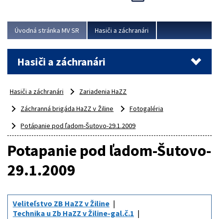
Úvodná stránka MV SR
Hasiči a záchranári
Hasiči a záchranári
Hasiči a záchranári
Zariadenia HaZZ
Záchranná brigáda HaZZ v Žiline
Fotogaléria
Potápanie pod ľadom-Šutovo-29.1.2009
Potapanie pod ľadom-Šutovo-
29.1.2009
Veliteľstvo ZB HaZZ v Žiline
Technika u Zb HaZZ v Žiline-gal.č.1