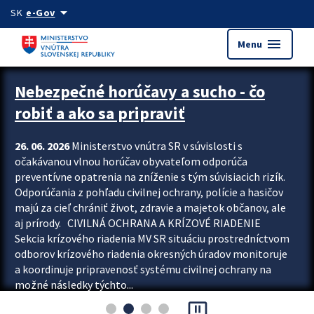
Preskocit na hlavný obsah
arrow_drop_down
SK
e-Gov
menu
Menu
Zastavit automatický posun upútavok
Nebezpečné horúčavy a sucho - čo
robiť a ako sa pripraviť
26. 06. 2026
Ministerstvo vnútra SR v súvislosti s
očakávanou vlnou horúčav obyvateľom odporúča
preventívne opatrenia na zníženie s tým súvisiacich rizík.
Odporúčania z pohľadu civilnej ochrany, polície a hasičov
majú za cieľ chrániť život, zdravie a majetok občanov, ale
aj prírody. CIVILNÁ OCHRANA A KRÍZOVÉ RIADENIE
Sekcia krízového riadenia MV SR situáciu prostredníctvom
odborov krízového riadenia okresných úradov monitoruje
a koordinuje pripravenosť systému civilnej ochrany na
možné následky týchto...
pause_presentation
Viac