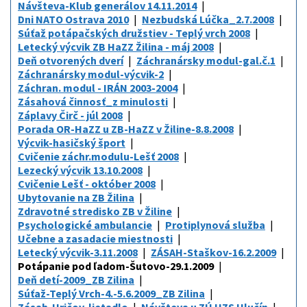
Návšteva-Klub generálov 14.11.2014
Dni NATO Ostrava 2010
Nezbudská Lúčka_2.7.2008
Súťaž potápačských družstiev - Teplý vrch 2008
Letecký výcvik ZB HaZZ Žilina - máj 2008
Deň otvorených dverí
Záchranársky modul-gal.č.1
Záchranársky modul-výcvik-2
Záchran. modul - IRÁN 2003-2004
Zásahová činnosť_z minulosti
Záplavy Čirč - júl 2008
Porada OR-HaZZ u ZB-HaZZ v Žiline-8.8.2008
Výcvik-hasičský šport
Cvičenie záchr.modulu-Lešť 2008
Lezecký výcvik 13.10.2008
Cvičenie Lešť - október 2008
Ubytovanie na ZB Žilina
Zdravotné stredisko ZB v Žiline
Psychologické ambulancie
Protiplynová služba
Učebne a zasadacie miestnosti
Letecký výcvik-3.11.2008
ZÁSAH-Staškov-16.2.2009
Potápanie pod ľadom-Šutovo-29.1.2009
Deň detí-2009_ZB Zilina
Súťaž-Teplý Vrch-4.-5.6.2009_ZB Zilina