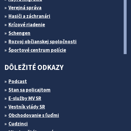
Verejná správa
Hasiči a záchranári
Krízové riadenie
Schengen
Rozvoj občianskej spoločnosti
Športové centrum polície
DÔLEŽITÉ ODKAZY
Podcast
Stan sa policajtom
E-služby MV SR
Vestník vlády SR
Obchodovanie s ľuďmi
Cudzinci