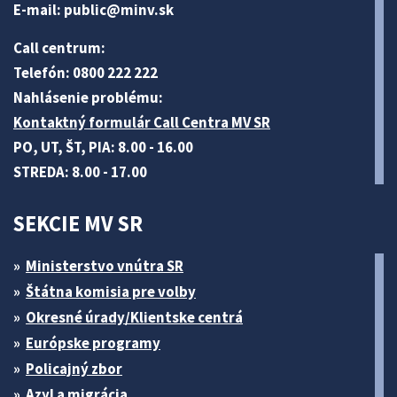
E-mail:
public@minv
.sk
Call centrum:
Telefón: 0800 222 222
Nahlásenie problému:
Kontaktný formulár Call Centra MV SR
PO, UT, ŠT, PIA: 8.00 - 16.00
STREDA: 8.00 - 17.00
SEKCIE MV SR
Ministerstvo vnútra SR
Štátna komisia pre volby
Okresné úrady/Klientske centrá
Európske programy
Policajný zbor
Azyl a migrácia