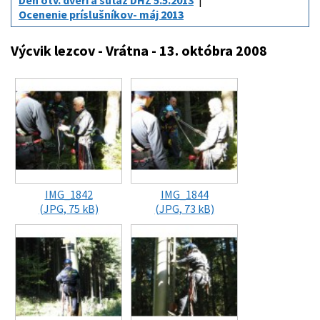
Deň otv. dverí a súťaž DHZ 5.5.2013
Ocenenie príslušníkov- máj 2013
Výcvik lezcov - Vrátna - 13. októbra 2008
IMG_1842
IMG_1844
(JPG, 75 kB)
(JPG, 73 kB)