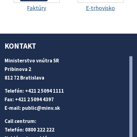
Faktúry
E-trhovisko
KONTAKT
Ministerstvo vnútra SR
Pribinova 2
812 72 Bratislava
Telefón: +421 2 5094 1111
Fax: +421 2 5094 4397
E-mail:
public@minv
.sk
Call centrum:
Telefón: 0800 222 222