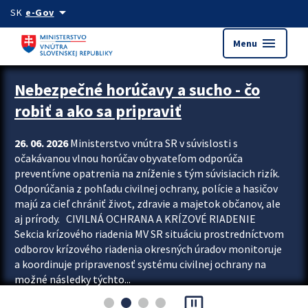
Preskocit na hlavný obsah
arrow_drop_down
SK
e-Gov
menu
Menu
Zastavit automatický posun upútavok
Nebezpečné horúčavy a sucho - čo
robiť a ako sa pripraviť
26. 06. 2026
Ministerstvo vnútra SR v súvislosti s
očakávanou vlnou horúčav obyvateľom odporúča
preventívne opatrenia na zníženie s tým súvisiacich rizík.
Odporúčania z pohľadu civilnej ochrany, polície a hasičov
majú za cieľ chrániť život, zdravie a majetok občanov, ale
aj prírody. CIVILNÁ OCHRANA A KRÍZOVÉ RIADENIE
Sekcia krízového riadenia MV SR situáciu prostredníctvom
odborov krízového riadenia okresných úradov monitoruje
a koordinuje pripravenosť systému civilnej ochrany na
možné následky týchto...
pause_presentation
Viac