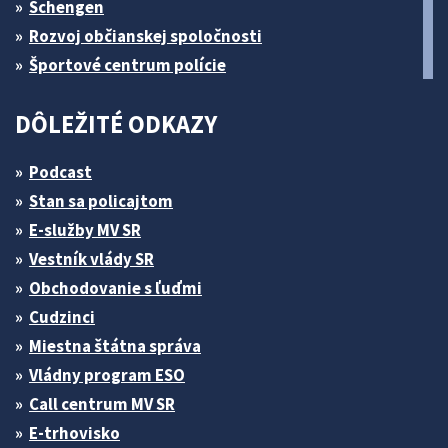
Schengen
Rozvoj občianskej spoločnosti
Športové centrum polície
DÔLEŽITÉ ODKAZY
Podcast
Stan sa policajtom
E-služby MV SR
Vestník vlády SR
Obchodovanie s ľuďmi
Cudzinci
Miestna štátna správa
Vládny program ESO
Call centrum MV SR
E-trhovisko