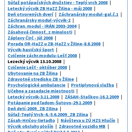
Súťaž potápačských družstiev - Teplý vrch 2008
Letecký výcvik ZB HaZZ Žilina - máj 2008
Deň otvorených dverí
Záchranársky modul-gal.č.1
Záchranársky modul-výcvik-2
Záchran. modul - IRÁN 2003-2004
Zásahová činnosť_z minulosti
Záplavy Čirč - júl 2008
Porada OR-HaZZ u ZB-HaZZ v Žiline-8.8.2008
Výcvik-hasičský šport
Cvičenie záchr.modulu-Lešť 2008
Lezecký výcvik 13.10.2008
Cvičenie Lešť - október 2008
Ubytovanie na ZB Žilina
Zdravotné stredisko ZB v Žiline
Psychologické ambulancie
Protiplynová služba
Učebne a zasadacie miestnosti
Letecký výcvik-3.11.2008
ZÁSAH-Staškov-16.2.2009
Potápanie pod ľadom-Šutovo-29.1.2009
Deň detí-2009_ZB Zilina
Súťaž-Teplý Vrch-4.-5.6.2009_ZB Zilina
Zásah-Hričov-lietadlo
Návšteva u ZÚ HZS Hlučín
Výcvik obsluhy plošín
Zdravotné vozidlo MB