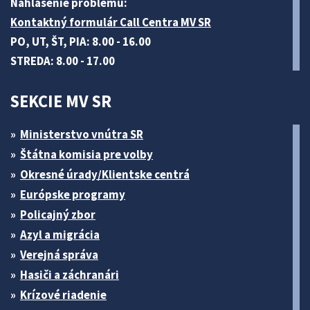
Nahlásenie problému:
Kontaktný formulár Call Centra MV SR
PO, UT, ŠT, PIA: 8.00 - 16.00
STREDA: 8.00 - 17.00
SEKCIE MV SR
Ministerstvo vnútra SR
Štátna komisia pre volby
Okresné úrady/Klientske centrá
Európske programy
Policajný zbor
Azyl a migrácia
Verejná správa
Hasiči a záchranári
Krízové riadenie