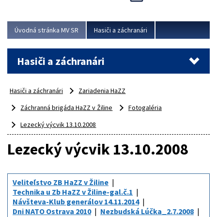
Úvodná stránka MV SR
Hasiči a záchranári
Hasiči a záchranári
Hasiči a záchranári
Zariadenia HaZZ
Záchranná brigáda HaZZ v Žiline
Fotogaléria
Lezecký výcvik 13.10.2008
Lezecký výcvik 13.10.2008
Veliteľstvo ZB HaZZ v Žiline
Technika u Zb HaZZ v Žiline-gal.č.1
Návšteva-Klub generálov 14.11.2014
Dni NATO Ostrava 2010
Nezbudská Lúčka_2.7.2008