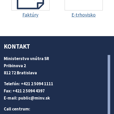
Faktúry
E-trhovisko
KONTAKT
Ministerstvo vnútra SR
Pribinova 2
812 72 Bratislava
Telefón: +421 2 5094 1111
Fax: +421 2 5094 4397
E-mail:
public@minv
.sk
Call centrum: