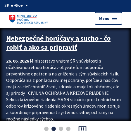
Preskocit na hlavný obsah
arrow_drop_down
SK
e-Gov
menu
Menu
Zastavit automatický posun upútavok
Nebezpečné horúčavy a sucho - čo
robiť a ako sa pripraviť
26. 06. 2026
Ministerstvo vnútra SR v súvislosti s
očakávanou vlnou horúčav obyvateľom odporúča
preventívne opatrenia na zníženie s tým súvisiacich rizík.
Odporúčania z pohľadu civilnej ochrany, polície a hasičov
majú za cieľ chrániť život, zdravie a majetok občanov, ale
aj prírody. CIVILNÁ OCHRANA A KRÍZOVÉ RIADENIE
Sekcia krízového riadenia MV SR situáciu prostredníctvom
odborov krízového riadenia okresných úradov monitoruje
a koordinuje pripravenosť systému civilnej ochrany na
možné následky týchto...
pause_presentation
Viac