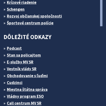
Krízové riadenie
Schengen
Rozvoj občianskej spoločnosti
Športové centrum polície
DÔLEŽITÉ ODKAZY
Podcast
Stan sa policajtom
E-služby MV SR
Vestník vlády SR
Obchodovanie s ľuďmi
Cudzinci
Miestna štátna správa
Vládny program ESO
Call centrum MV SR