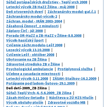
Súťaž potápačských družstiev - Teplý vrch 2008
Letecký výcvik ZB HaZZ Žilina - máj 2008
Deň otvorených dverí
Záchranársky modul-gal.č.1
Záchranársky modul-výcvik-2
Záchran. modul - IRÁN 2003-2004
Zásahová činnosť_z minulosti
Záplavy Čirč - júl 2008
Porada OR-HaZZ u ZB-HaZZ v Žiline-8.8.2008
Výcvik-hasičský šport
Cvičenie záchr.modulu-Lešť 2008
Lezecký výcvik 13.10.2008
Cvičenie Lešť - október 2008
Ubytovanie na ZB Žilina
Zdravotné stredisko ZB v Žiline
Psychologické ambulancie
Protiplynová služba
Učebne a zasadacie miestnosti
Letecký výcvik-3.11.2008
ZÁSAH-Staškov-16.2.2009
Potápanie pod ľadom-Šutovo-29.1.2009
Deň detí-2009_ZB Zilina
Súťaž-Teplý Vrch-4.-5.6.2009_ZB Zilina
Zásah-Hričov-lietadlo
Návšteva u ZÚ HZS Hlučín
Výcvik obsluhy plošín
Zdravotné vozidlo MB