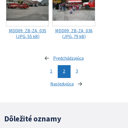
MDD09_ZB-ZA_035
MDD09_ZB-ZA_036
(JPG, 55 kB)
(JPG, 79 kB)
Predchádzajúca
stránka
1
2
3
Nasledujúca
stránka
Dôležité oznamy