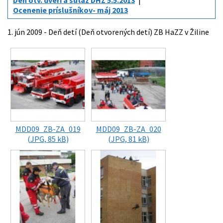
Deň otv. dverí a súťaž DHZ 5.5.2013
Ocenenie príslušníkov- máj 2013
1. jún 2009 - Deň detí (Deň otvorených detí) ZB HaZZ v Žiline
MDD09_ZB-ZA_019
MDD09_ZB-ZA_020
(JPG, 85 kB)
(JPG, 81 kB)