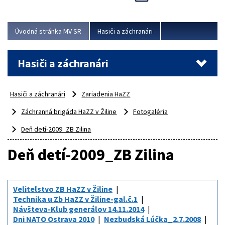
Úvodná stránka MV SR
Hasiči a záchranári
Hasiči a záchranári
Hasiči a záchranári
Zariadenia HaZZ
Záchranná brigáda HaZZ v Žiline
Fotogaléria
Deň detí-2009_ZB Zilina
Deň detí-2009_ZB Zilina
Veliteľstvo ZB HaZZ v Žiline
Technika u Zb HaZZ v Žiline-gal.č.1
Návšteva-Klub generálov 14.11.2014
Dni NATO Ostrava 2010
Nezbudská Lúčka_2.7.2008