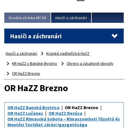
Úvodná stránka MV SR
Hasiči a záchranári
Hasiči a záchranári
Hasiči a záchranári
Krajské riaditeľstvá HaZZ
KR HaZZ v Banskej Bystrici
Okresy a zásahové obvody
OR HaZZ Brezno
OR HaZZ Brezno
OR HaZZ Banská Bystrica
OR HaZZ Brezno
OR HaZZ Lučenec
OR HaZZ Revúca
OR HaZZ Rimavská Sobota – Rimaszombati Tűzoltó és
Mentési Testület Járási Igazgatósága