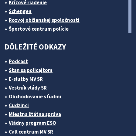
Krízové riadenie
Schengen
Rozvoj občianskej spoločnosti
Športové centrum polície
DÔLEŽITÉ ODKAZY
Podcast
Stan sa policajtom
E-služby MV SR
Vestník vlády SR
Obchodovanie s ľuďmi
Cudzinci
Miestna štátna správa
Vládny program ESO
Call centrum MV SR