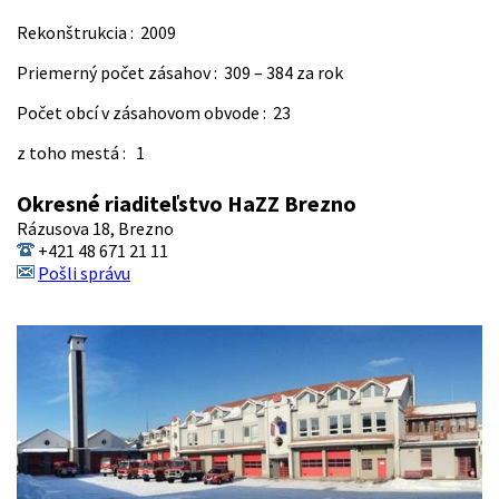
Rekonštrukcia : 2009
Priemerný počet zásahov : 309 – 384 za rok
Počet obcí v zásahovom obvode : 23
z toho mestá : 1
Okresné riaditeľstvo HaZZ Brezno
Rázusova 18, Brezno
+421 48 671 21 11
Pošli správu