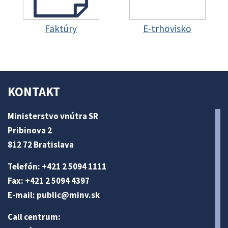
Faktúry
E-trhovisko
KONTAKT
Ministerstvo vnútra SR
Pribinova 2
812 72 Bratislava
Telefón: +421 2 5094 1111
Fax: +421 2 5094 4397
E-mail:
public@minv
.sk
Call centrum: