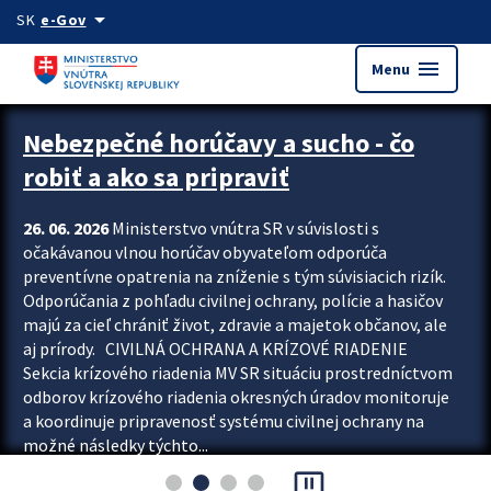
Preskocit na hlavný obsah
arrow_drop_down
SK
e-Gov
menu
Menu
Zastavit automatický posun upútavok
Nebezpečné horúčavy a sucho - čo
robiť a ako sa pripraviť
26. 06. 2026
Ministerstvo vnútra SR v súvislosti s
očakávanou vlnou horúčav obyvateľom odporúča
preventívne opatrenia na zníženie s tým súvisiacich rizík.
Odporúčania z pohľadu civilnej ochrany, polície a hasičov
majú za cieľ chrániť život, zdravie a majetok občanov, ale
aj prírody. CIVILNÁ OCHRANA A KRÍZOVÉ RIADENIE
Sekcia krízového riadenia MV SR situáciu prostredníctvom
odborov krízového riadenia okresných úradov monitoruje
a koordinuje pripravenosť systému civilnej ochrany na
možné následky týchto...
pause_presentation
Viac