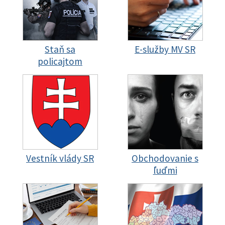
Staň sa
E-služby MV SR
policajtom
Vestník vlády SR
Obchodovanie s
ľuďmi