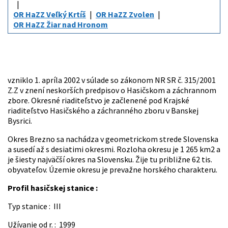
OR HaZZ Veľký Krtíš
OR HaZZ Zvolen
OR HaZZ Žiar nad Hronom
Okresné riaditeľstvo Hasičského a
záchranného zboru v Brezne
vzniklo 1. apríla 2002 v súlade so zákonom NR SR č. 315/2001
Z.Z v znení neskorších predpisov o Hasičskom a záchrannom
zbore. Okresné riaditeľstvo je začlenené pod Krajské
riaditeľstvo Hasičského a záchranného zboru v Banskej
Bysrici.
Okres Brezno sa nachádza v geometrickom strede Slovenska
a susedí až s desiatimi okresmi. Rozloha okresu je 1 265 km2 a
je šiesty najväčší okres na Slovensku. Žije tu približne 62 tis.
obyvateľov. Územie okresu je prevažne horského charakteru.
Profil hasičskej stanice :
Typ stanice : III
Užívanie od r. : 1999