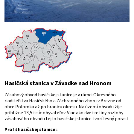
Hasičská stanica v Závadke nad Hronom
Zásahový obvod hasičskej stanice je v rámci Okresného
riaditeľstva Hasičského a Záchranného zboru v Brezne od
obce Polomka až po hranicu okresu. Na území obvodu žije
približne 13,5 tisíc obyvateľov. Viac ako dve tretiny rozlohy
zásahového obvodu tejto hasičskej stanice tvorí lesný porast.
Profil hasičskej stanice :