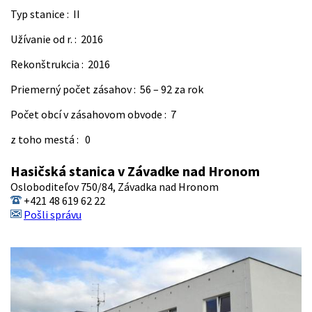
Typ stanice : II
Užívanie od r. : 2016
Rekonštrukcia : 2016
Priemerný počet zásahov : 56 – 92 za rok
Počet obcí v zásahovom obvode : 7
z toho mestá : 0
Hasičská stanica v Závadke nad Hronom
Osloboditeľov 750/84, Závadka nad Hronom
+421 48 619 62 22
Pošli správu