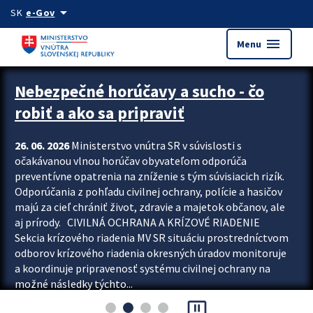
Preskocit na hlavný obsah
arrow_drop_down
SK
e-Gov
menu
Menu
Zastavit automatický posun upútavok
Nebezpečné horúčavy a sucho - čo
robiť a ako sa pripraviť
26. 06. 2026
Ministerstvo vnútra SR v súvislosti s
očakávanou vlnou horúčav obyvateľom odporúča
preventívne opatrenia na zníženie s tým súvisiacich rizík.
Odporúčania z pohľadu civilnej ochrany, polície a hasičov
majú za cieľ chrániť život, zdravie a majetok občanov, ale
aj prírody. CIVILNÁ OCHRANA A KRÍZOVÉ RIADENIE
Sekcia krízového riadenia MV SR situáciu prostredníctvom
odborov krízového riadenia okresných úradov monitoruje
a koordinuje pripravenosť systému civilnej ochrany na
možné následky týchto...
pause_presentation
Viac