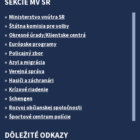
SEKCIE MV SR
Ministerstvo vnútra SR
Štátna komisia pre volby
Okresné úrady/Klientske centrá
Európske programy
Policajný zbor
Azyl a migrácia
Verejná správa
Hasiči a záchranári
Krízové riadenie
Schengen
Rozvoj občianskej spoločnosti
Športové centrum polície
DÔLEŽITÉ ODKAZY