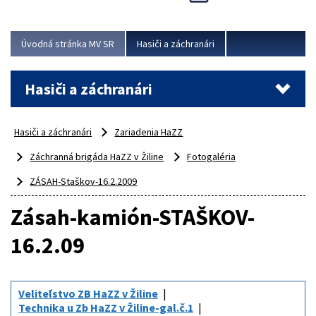
Úvodná stránka MV SR
Hasiči a záchranári
Hasiči a záchranári
Hasiči a záchranári
Zariadenia HaZZ
Záchranná brigáda HaZZ v Žiline
Fotogaléria
ZÁSAH-Staškov-16.2.2009
Zásah-kamión-STAŠKOV-
16.2.09
Veliteľstvo ZB HaZZ v Žiline
Technika u Zb HaZZ v Žiline-gal.č.1