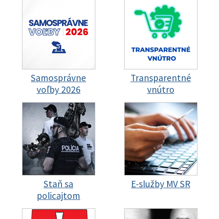
Samosprávne
Transparentné
voľby 2026
vnútro
Staň sa
E-služby MV SR
policajtom