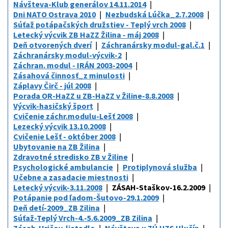
Návšteva-Klub generálov 14.11.2014
Dni NATO Ostrava 2010
Nezbudská Lúčka_2.7.2008
Súťaž potápačských družstiev - Teplý vrch 2008
Letecký výcvik ZB HaZZ Žilina - máj 2008
Deň otvorených dverí
Záchranársky modul-gal.č.1
Záchranársky modul-výcvik-2
Záchran. modul - IRÁN 2003-2004
Zásahová činnosť_z minulosti
Záplavy Čirč - júl 2008
Porada OR-HaZZ u ZB-HaZZ v Žiline-8.8.2008
Výcvik-hasičský šport
Cvičenie záchr.modulu-Lešť 2008
Lezecký výcvik 13.10.2008
Cvičenie Lešť - október 2008
Ubytovanie na ZB Žilina
Zdravotné stredisko ZB v Žiline
Psychologické ambulancie
Protiplynová služba
Učebne a zasadacie miestnosti
Letecký výcvik-3.11.2008
ZÁSAH-Staškov-16.2.2009
Potápanie pod ľadom-Šutovo-29.1.2009
Deň detí-2009_ZB Zilina
Súťaž-Teplý Vrch-4.-5.6.2009_ZB Zilina