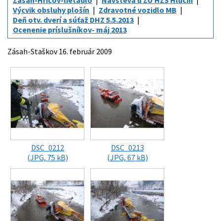
Zásah-Hričov-lietadlo
Návšteva u ZÚ HZS Hlučín
Výcvik obsluhy plošín
Zdravotné vozidlo MB
Deň otv. dverí a súťaž DHZ 5.5.2013
Ocenenie príslušníkov- máj 2013
Zásah-Staškov 16. február 2009
DSC_0212
DSC_0213
(JPG, 75 kB)
(JPG, 67 kB)