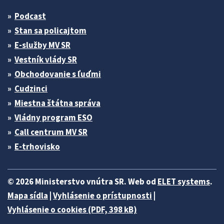
Podcast
Stan sa policajtom
E-služby MV SR
Vestník vlády SR
Obchodovanie s ľuďmi
Cudzinci
Miestna štátna správa
Vládny program ESO
Call centrum MV SR
E-trhovisko
© 2026 Ministerstvo vnútra SR. Web od
ELET systems
.
Mapa sídla
|
Vyhlásenie o prístupnosti
|
Vyhlásenie o cookies (PDF, 398 kB)