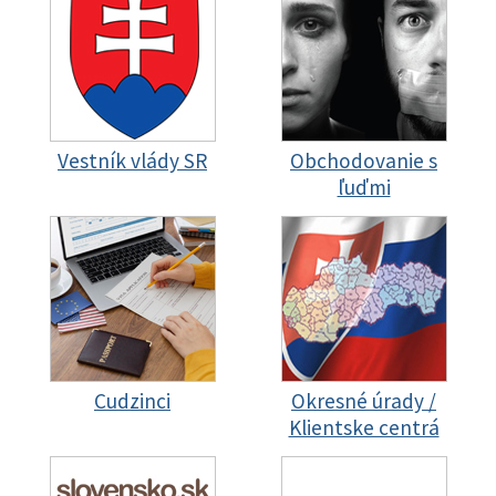
Vestník vlády SR
Obchodovanie s
ľuďmi
Cudzinci
Okresné úrady /
Klientske centrá