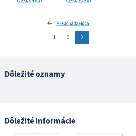
(JPG, 84 kB)
(JPG, 91 kB)
Predchádzajúca
stránka
1
2
3
Dôležité oznamy
Dôležité informácie