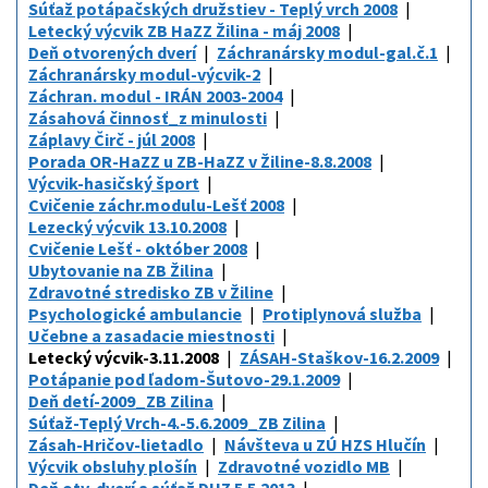
Súťaž potápačských družstiev - Teplý vrch 2008
Letecký výcvik ZB HaZZ Žilina - máj 2008
Deň otvorených dverí
Záchranársky modul-gal.č.1
Záchranársky modul-výcvik-2
Záchran. modul - IRÁN 2003-2004
Zásahová činnosť_z minulosti
Záplavy Čirč - júl 2008
Porada OR-HaZZ u ZB-HaZZ v Žiline-8.8.2008
Výcvik-hasičský šport
Cvičenie záchr.modulu-Lešť 2008
Lezecký výcvik 13.10.2008
Cvičenie Lešť - október 2008
Ubytovanie na ZB Žilina
Zdravotné stredisko ZB v Žiline
Psychologické ambulancie
Protiplynová služba
Učebne a zasadacie miestnosti
Letecký výcvik-3.11.2008
ZÁSAH-Staškov-16.2.2009
Potápanie pod ľadom-Šutovo-29.1.2009
Deň detí-2009_ZB Zilina
Súťaž-Teplý Vrch-4.-5.6.2009_ZB Zilina
Zásah-Hričov-lietadlo
Návšteva u ZÚ HZS Hlučín
Výcvik obsluhy plošín
Zdravotné vozidlo MB