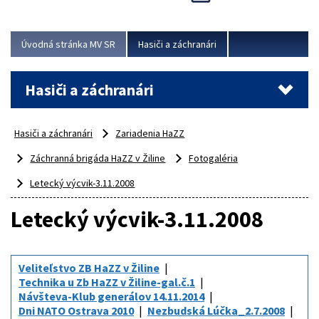
Úvodná stránka MV SR
Hasiči a záchranári
Hasiči a záchranári
Hasiči a záchranári
Zariadenia HaZZ
Záchranná brigáda HaZZ v Žiline
Fotogaléria
Letecký výcvik-3.11.2008
Letecký výcvik-3.11.2008
Veliteľstvo ZB HaZZ v Žiline
Technika u Zb HaZZ v Žiline-gal.č.1
Návšteva-Klub generálov 14.11.2014
Dni NATO Ostrava 2010
Nezbudská Lúčka_2.7.2008