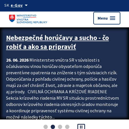
Preskocit na hlavný obsah
arrow_drop_down
SK
e-Gov
menu
Menu
Zastavit automatický posun upútavok
Nebezpečné horúčavy a sucho - čo
robiť a ako sa pripraviť
26. 06. 2026
Ministerstvo vnútra SR v súvislosti s
očakávanou vlnou horúčav obyvateľom odporúča
preventívne opatrenia na zníženie s tým súvisiacich rizík.
Odporúčania z pohľadu civilnej ochrany, polície a hasičov
majú za cieľ chrániť život, zdravie a majetok občanov, ale
aj prírody. CIVILNÁ OCHRANA A KRÍZOVÉ RIADENIE
Sekcia krízového riadenia MV SR situáciu prostredníctvom
odborov krízového riadenia okresných úradov monitoruje
a koordinuje pripravenosť systému civilnej ochrany na
možné následky týchto...
pause_presentation
Viac