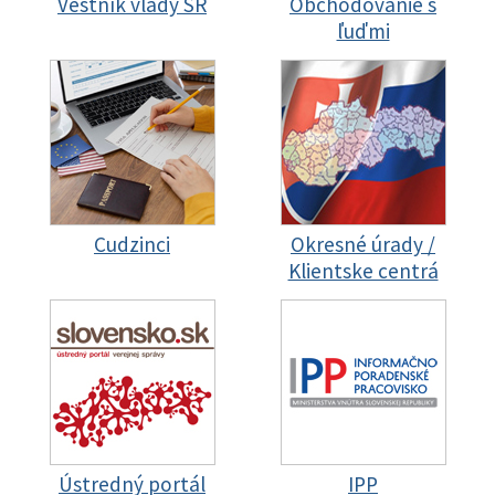
Vestník vlády SR
Obchodovanie s
ľuďmi
Cudzinci
Okresné úrady /
Klientske centrá
Ústredný portál
IPP