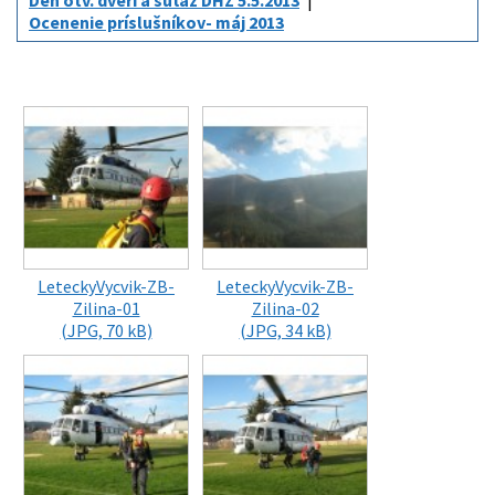
Deň otv. dverí a súťaž DHZ 5.5.2013
Ocenenie príslušníkov- máj 2013
LeteckyVycvik-ZB-
LeteckyVycvik-ZB-
Zilina-01
Zilina-02
(JPG, 70 kB)
(JPG, 34 kB)