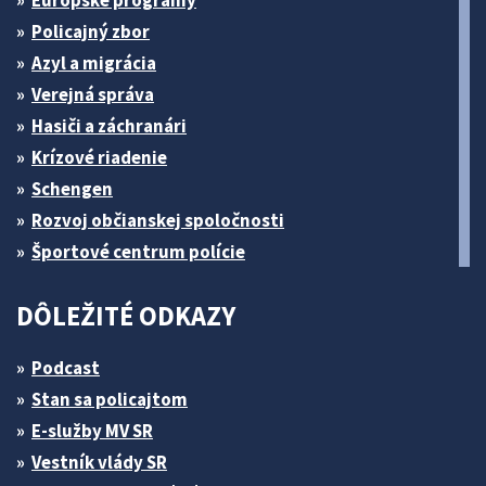
Európske programy
Policajný zbor
Azyl a migrácia
Verejná správa
Hasiči a záchranári
Krízové riadenie
Schengen
Rozvoj občianskej spoločnosti
Športové centrum polície
DÔLEŽITÉ ODKAZY
Podcast
Stan sa policajtom
E-služby MV SR
Vestník vlády SR