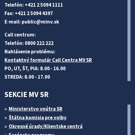
Telefón: +421 2 5094 1111
Fax: +421 2 5094 4397
E-mail:
public@minv
.sk
Call centrum:
Telefón: 0800 222 222
Nahlásenie problému:
Kontaktný formulár Call Centra MV SR
PO, UT, ŠT, PIA: 8.00 - 16.00
STREDA: 8.00 - 17.00
SEKCIE MV SR
Ministerstvo vnútra SR
Štátna komisia pre volby
Okresné úrady/Klientske centrá