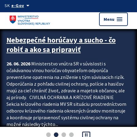
Preskocit na hlavný obsah
arrow_drop_down
SK
e-Gov
menu
Menu
Zastavit automatický posun upútavok
Nebezpečné horúčavy a sucho - čo
robiť a ako sa pripraviť
26. 06. 2026
Ministerstvo vnútra SR v súvislosti s
očakávanou vlnou horúčav obyvateľom odporúča
preventívne opatrenia na zníženie s tým súvisiacich rizík.
Odporúčania z pohľadu civilnej ochrany, polície a hasičov
majú za cieľ chrániť život, zdravie a majetok občanov, ale
aj prírody. CIVILNÁ OCHRANA A KRÍZOVÉ RIADENIE
Sekcia krízového riadenia MV SR situáciu prostredníctvom
odborov krízového riadenia okresných úradov monitoruje
a koordinuje pripravenosť systému civilnej ochrany na
možné následky týchto...
pause_presentation
Viac