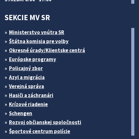
SEKCIE MV SR
Ministerstvo vnútra SR
Štátna komisia pre volby
Okresné úrady/Klientske centrá
Európske programy
Policajný zbor
Azyl a migrácia
Verejná správa
Hasiči a záchranári
Krízové riadenie
Schengen
Rozvoj občianskej spoločnosti
Športové centrum polície