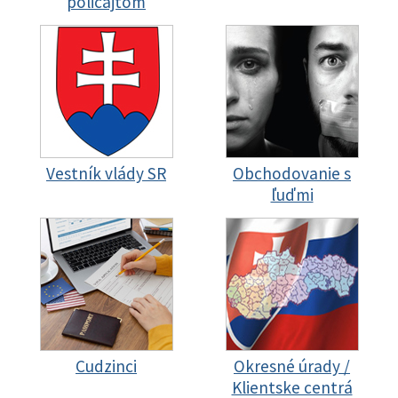
policajtom
Vestník vlády SR
Obchodovanie s
ľuďmi
Cudzinci
Okresné úrady /
Klientske centrá