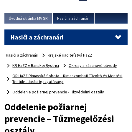
Úvodná stránka MV SR
Hasiči a záchranári
Hasiči a záchranári
Hasiči a záchranári
Krajské riaditeľstvá HaZZ
KR HaZZ v Banskej Bystrici
Okresy a zásahové obvody
OR HaZZ Rimavská Sobota – Rimaszombati Tűzoltó és Mentési
Testület Járási Igazgatósága
Oddelenie požiarnej prevencie - Tűzvédelmi osztály
Oddelenie požiarnej
prevencie – Tűzmegelőzési
osztály