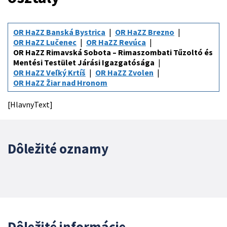
OR HaZZ Banská Bystrica
OR HaZZ Brezno
OR HaZZ Lučenec
OR HaZZ Revúca
OR HaZZ Rimavská Sobota – Rimaszombati Tűzoltó és
Mentési Testület Járási Igazgatósága
OR HaZZ Veľký Krtíš
OR HaZZ Zvolen
OR HaZZ Žiar nad Hronom
[HlavnyText]
Dôležité oznamy
Dôležité informácie