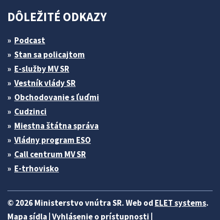
DÔLEŽITÉ ODKAZY
Podcast
Stan sa policajtom
E-služby MV SR
Vestník vlády SR
Obchodovanie s ľuďmi
Cudzinci
Miestna štátna správa
Vládny program ESO
Call centrum MV SR
E-trhovisko
© 2026 Ministerstvo vnútra SR. Web od
ELET systems
.
Mapa sídla
|
Vyhlásenie o prístupnosti
|