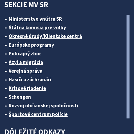
SEKCIE MV SR
Ministerstvo vnútra SR
Štátna komisia pre volby
Okresné úrady/Klientske centrá
Európske programy
Policajný zbor
Azyl a migrácia
Verejná správa
Hasiči a záchranári
Krízové riadenie
Schengen
Rozvoj občianskej spoločnosti
Športové centrum polície
DÔLEŽITÉ ODKAZY