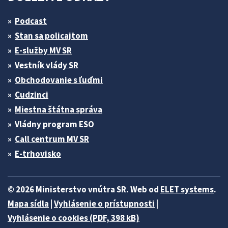
Podcast
Stan sa policajtom
E-služby MV SR
Vestník vlády SR
Obchodovanie s ľuďmi
Cudzinci
Miestna štátna správa
Vládny program ESO
Call centrum MV SR
E-trhovisko
© 2026 Ministerstvo vnútra SR. Web od
ELET systems
.
Mapa sídla
|
Vyhlásenie o prístupnosti
|
Vyhlásenie o cookies (PDF, 398 kB)