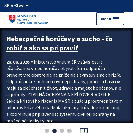
Preskocit na hlavný obsah
arrow_drop_down
SK
e-Gov
menu
Menu
Zastavit automatický posun upútavok
Nebezpečné horúčavy a sucho - čo
robiť a ako sa pripraviť
26. 06. 2026
Ministerstvo vnútra SR v súvislosti s
očakávanou vlnou horúčav obyvateľom odporúča
preventívne opatrenia na zníženie s tým súvisiacich rizík.
Odporúčania z pohľadu civilnej ochrany, polície a hasičov
majú za cieľ chrániť život, zdravie a majetok občanov, ale
aj prírody. CIVILNÁ OCHRANA A KRÍZOVÉ RIADENIE
Sekcia krízového riadenia MV SR situáciu prostredníctvom
odborov krízového riadenia okresných úradov monitoruje
a koordinuje pripravenosť systému civilnej ochrany na
možné následky týchto...
pause_presentation
Viac