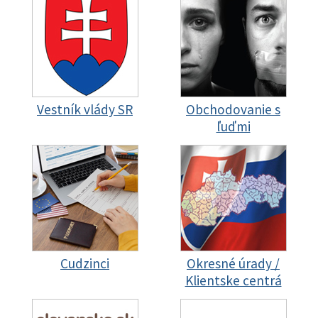
Vestník vlády SR
Obchodovanie s
ľuďmi
Cudzinci
Okresné úrady /
Klientske centrá