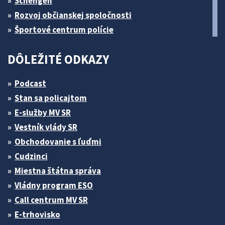
Schengen
Rozvoj občianskej spoločnosti
Športové centrum polície
DÔLEŽITÉ ODKAZY
Podcast
Stan sa policajtom
E-služby MV SR
Vestník vlády SR
Obchodovanie s ľuďmi
Cudzinci
Miestna štátna správa
Vládny program ESO
Call centrum MV SR
E-trhovisko