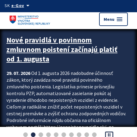
Preskocit na hlavný obsah
arrow_drop_down
SK
e-Gov
menu
Menu
Zastavit automatický posun upútavok
Nové pravidlá v povinnom
zmluvnom poistení začínajú platiť
od 1. augusta
29. 07. 2026
Od 1. augusta 2026 nadobudne účinnosť
zákon, ktorý zavádza nové pravidlá povinného
zmluvného poistenia. Legislatíva prinesie prísnejšiu
kontrolu PZP, automatizované zasielanie pokút aj
vyradenie dlhodobo nepoistených vozidiel z evidencie.
Cieľom je radikálne znížiť počet nepoistených vozidiel v
cestnej premávke a zvýšiť ochranu zodpovedných vodičov.
Podrobné informácie nájdu občania na oficiálnom
webovom portáli https://nepoistenevozidlo.sk/, na
pause_presentation
ktorom od augusta pribudne aj možnosť overiť si...