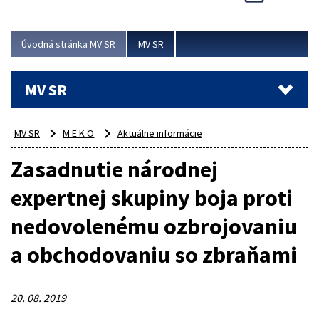
Viac
Úvodná stránka MV SR
MV SR
MV SR
MV SR
M E K O
Aktuálne informácie
Zasadnutie národnej
expertnej skupiny boja proti
nedovolenému ozbrojovaniu
a obchodovaniu so zbraňami
20. 08. 2019