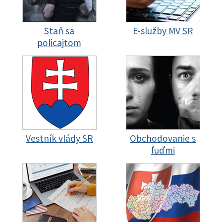
Staň sa
E-služby MV SR
policajtom
Vestník vlády SR
Obchodovanie s
ľuďmi