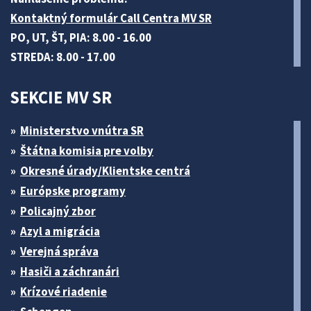
Kontaktný formulár Call Centra MV SR
PO, UT, ŠT, PIA: 8.00 - 16.00
STREDA: 8.00 - 17.00
SEKCIE MV SR
Ministerstvo vnútra SR
Štátna komisia pre volby
Okresné úrady/Klientske centrá
Európske programy
Policajný zbor
Azyl a migrácia
Verejná správa
Hasiči a záchranári
Krízové riadenie