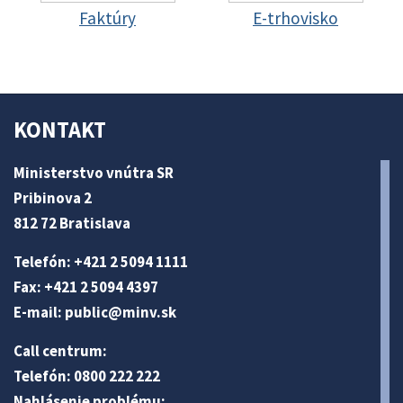
Faktúry
E-trhovisko
KONTAKT
Ministerstvo vnútra SR
Pribinova 2
812 72 Bratislava
Telefón: +421 2 5094 1111
Fax: +421 2 5094 4397
E-mail:
public@minv
.sk
Call centrum:
Telefón: 0800 222 222
Nahlásenie problému: