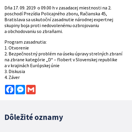
Dňa 17. 09. 2019 o 09.00 h v zasadacej miestnosti na 2.
poschodí Prezídia Policajného zboru, Račianska 45,
Bratislava sa uskutoční zasadnutie národnej expertnej
skupiny boja proti nedovolenému ozbrojovaniu
a obchodovaniu so zbraňami.
Program zasadnutia:
1. Otvorenie
2. Bezpečnostný problém na úseku úpravy strelných zbraní
na zbrane kategórie „D“ – flobert v Slovenskej republike
a v krajinách Európskej únie
3. Diskusia
4. Záver
Facebook
Messenger
Gmail
Dôležité oznamy