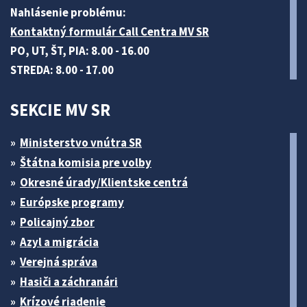
Nahlásenie problému:
Kontaktný formulár Call Centra MV SR
PO, UT, ŠT, PIA: 8.00 - 16.00
STREDA: 8.00 - 17.00
SEKCIE MV SR
Ministerstvo vnútra SR
Štátna komisia pre volby
Okresné úrady/Klientske centrá
Európske programy
Policajný zbor
Azyl a migrácia
Verejná správa
Hasiči a záchranári
Krízové riadenie