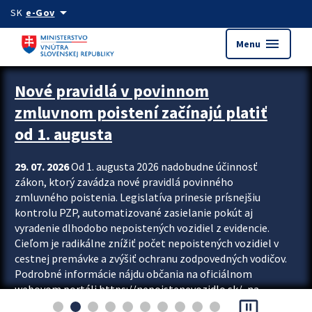
Preskocit na hlavný obsah
arrow_drop_down
SK
e-Gov
menu
Menu
Zastavit automatický posun upútavok
Nové pravidlá v povinnom
zmluvnom poistení začínajú platiť
od 1. augusta
29. 07. 2026
Od 1. augusta 2026 nadobudne účinnosť
zákon, ktorý zavádza nové pravidlá povinného
zmluvného poistenia. Legislatíva prinesie prísnejšiu
kontrolu PZP, automatizované zasielanie pokút aj
vyradenie dlhodobo nepoistených vozidiel z evidencie.
Cieľom je radikálne znížiť počet nepoistených vozidiel v
cestnej premávke a zvýšiť ochranu zodpovedných vodičov.
Podrobné informácie nájdu občania na oficiálnom
webovom portáli https://nepoistenevozidlo.sk/, na
pause_presentation
ktorom od augusta pribudne aj možnosť overiť si...