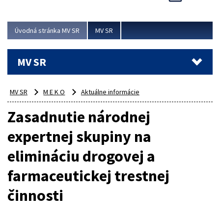
Viac
Úvodná stránka MV SR
MV SR
MV SR
MV SR
M E K O
Aktuálne informácie
Zasadnutie národnej
expertnej skupiny na
elimináciu drogovej a
farmaceutickej trestnej
činnosti