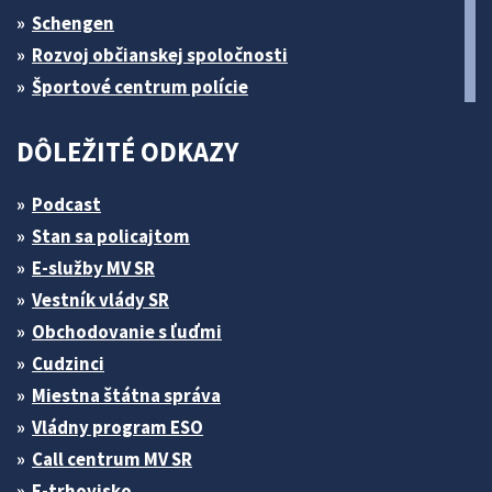
Schengen
Rozvoj občianskej spoločnosti
Športové centrum polície
DÔLEŽITÉ ODKAZY
Podcast
Stan sa policajtom
E-služby MV SR
Vestník vlády SR
Obchodovanie s ľuďmi
Cudzinci
Miestna štátna správa
Vládny program ESO
Call centrum MV SR
E-trhovisko