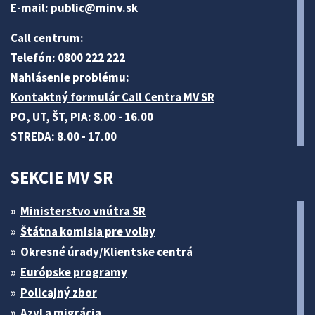
E-mail:
public@minv
.sk
Call centrum:
Telefón: 0800 222 222
Nahlásenie problému:
Kontaktný formulár Call Centra MV SR
PO, UT, ŠT, PIA: 8.00 - 16.00
STREDA: 8.00 - 17.00
SEKCIE MV SR
Ministerstvo vnútra SR
Štátna komisia pre volby
Okresné úrady/Klientske centrá
Európske programy
Policajný zbor
Azyl a migrácia