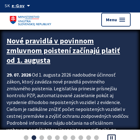
Preskocit na hlavný obsah
arrow_drop_down
SK
e-Gov
menu
Menu
Zastavit automatický posun upútavok
Nové pravidlá v povinnom
zmluvnom poistení začínajú platiť
od 1. augusta
29. 07. 2026
Od 1. augusta 2026 nadobudne účinnosť
zákon, ktorý zavádza nové pravidlá povinného
zmluvného poistenia. Legislatíva prinesie prísnejšiu
kontrolu PZP, automatizované zasielanie pokút aj
vyradenie dlhodobo nepoistených vozidiel z evidencie.
Cieľom je radikálne znížiť počet nepoistených vozidiel v
cestnej premávke a zvýšiť ochranu zodpovedných vodičov.
Podrobné informácie nájdu občania na oficiálnom
webovom portáli https://nepoistenevozidlo.sk/, na
pause_presentation
ktorom od augusta pribudne aj možnosť overiť si...