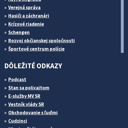
Verejná správa
Hasiči a záchranári
Krízové riadenie
Schengen
Rozvoj občianskej spoločnosti
Športové centrum polície
DÔLEŽITÉ ODKAZY
Podcast
Stan sa policajtom
E-služby MV SR
Vestník vlády SR
Obchodovanie s ľuďmi
Cudzinci