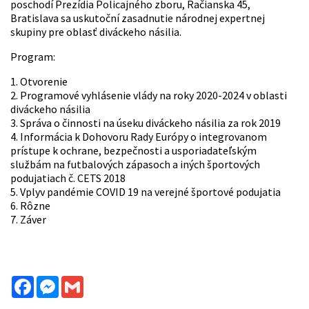
poschodí Prezídia Policajného zboru, Račianska 45,
Bratislava sa uskutoční zasadnutie národnej expertnej
skupiny pre oblasť diváckeho násilia.
Program:
1. Otvorenie
2. Programové vyhlásenie vlády na roky 2020-2024 v oblasti
diváckeho násilia
3. Správa o činnosti na úseku diváckeho násilia za rok 2019
4. Informácia k Dohovoru Rady Európy o integrovanom
prístupe k ochrane, bezpečnosti a usporiadateľským
službám na futbalových zápasoch a iných športových
podujatiach č. CETS 2018
5. Vplyv pandémie COVID 19 na verejné športové podujatia
6. Rôzne
7. Záver
Facebook
Messenger
Gmail