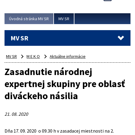
Viac
Úvodná stránka MV SR
MV SR
MV SR
MV SR
M E K O
Aktuálne informácie
Zasadnutie národnej
expertnej skupiny pre oblasť
diváckeho násilia
21. 08. 2020
Dňa 17. 09. 2020 o 09.30 h v zasadacej miestnosti na 2.