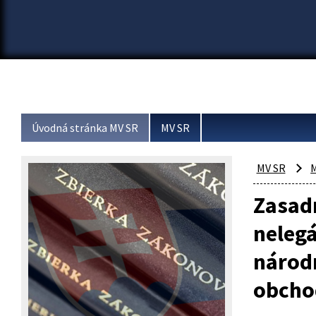
Úvodná stránka MV SR
MV SR
MV SR
M
Zasadn
nelegá
národn
obcho