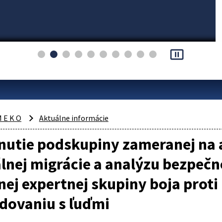
pause_presentation
 E K O
Aktuálne informácie
utie podskupiny zameranej na a
lnej migrácie a analýzu bezpečno
ej expertnej skupiny boja proti
dovaniu s ľuďmi