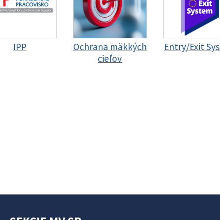
IPP
Ochrana mäkkých
Entry/Exit Sy
cieľov