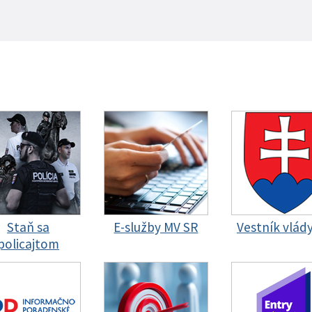
Staň sa
E-služby MV SR
Vestník vlád
policajtom