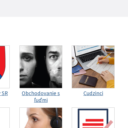
y SR
Obchodovanie s
Cudzinci
ľuďmi