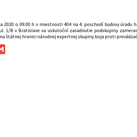
a 2020 o 09.00 h v miestnosti 404 na 4. poschodí budovy úradu h
ul. 1/B v Bratislave sa uskutoční zasadnutie podskupiny zameran
na štátnej hranici národnej expertnej skupiny boja proti prevádza
ok
ssenger
Gmail