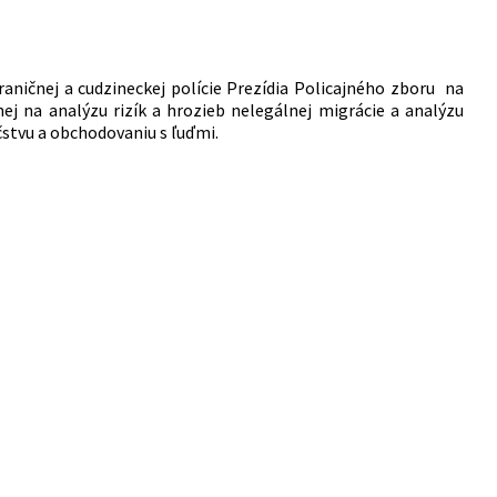
raničnej a cudzineckej polície Prezídia Policajného zboru na
ej na analýzu rizík a hrozieb nelegálnej migrácie a analýzu
čstvu a obchodovaniu s ľuďmi.