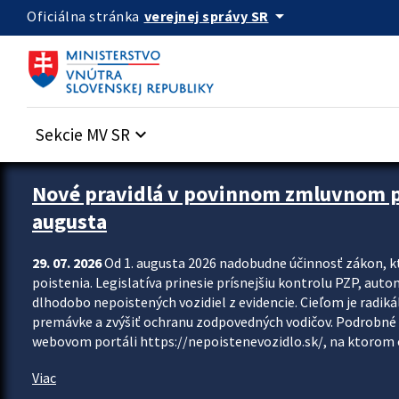
Preskocit na hlavný obsah
arrow_drop_down
verejnej správy SR
Oficiálna stránka
Sekcie MV SR
keyboard_arrow_down
Zastavit automatický posun upútavok
Nové pravidlá v povinnom zmluvnom poi
augusta
29. 07. 2026
Od 1. augusta 2026 nadobudne účinnosť zákon, k
poistenia. Legislatíva prinesie prísnejšiu kontrolu PZP, aut
dlhodobo nepoistených vozidiel z evidencie. Cieľom je radiká
premávke a zvýšiť ochranu zodpovedných vodičov. Podrobné 
webovom portáli https://nepoistenevozidlo.sk/, na ktorom od
Viac