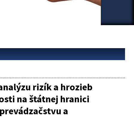
nalýzu rizík a hrozieb
sti na štátnej hranici
 prevádzačstvu a