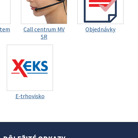
stem
Call centrum MV
Objednávky
SR
E-trhovisko