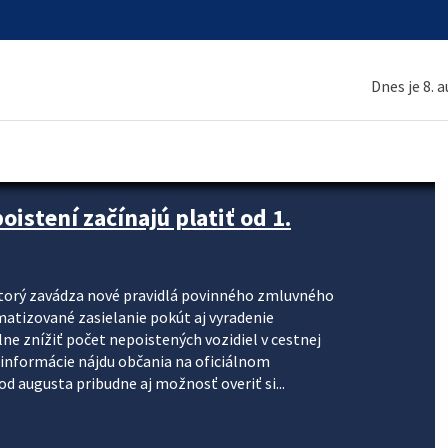
Dnes je 8. 
stení začínajú platiť od 1.
torý zavádza nové pravidlá povinného zmluvného
omatizované zasielanie pokút aj vyradenie
lne znížiť počet nepoistených vozidiel v cestnej
informácie nájdu občania na oficiálnom
 augusta pribudne aj možnosť overiť si...