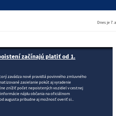
Dnes je 7.
stení začínajú platiť od 1.
torý zavádza nové pravidlá povinného zmluvného
omatizované zasielanie pokút aj vyradenie
lne znížiť počet nepoistených vozidiel v cestnej
informácie nájdu občania na oficiálnom
 augusta pribudne aj možnosť overiť si...