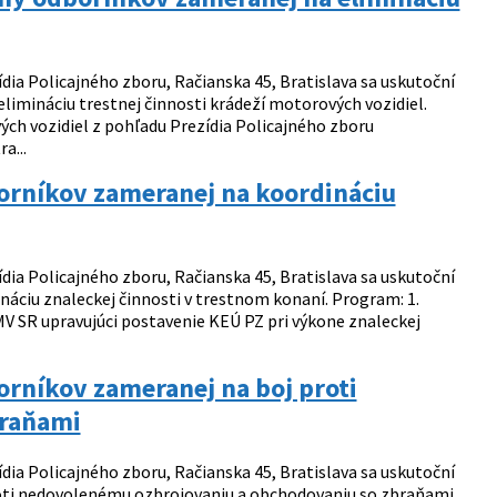
ídia Policajného zboru, Račianska 45, Bratislava sa uskutoční
limináciu trestnej činnosti krádeží motorových vozidiel.
h vozidiel z pohľadu Prezídia Policajného zboru
a...
orníkov zameranej na koordináciu
ídia Policajného zboru, Račianska 45, Bratislava sa uskutoční
áciu znaleckej činnosti v trestnom konaní. Program: 1.
MV SR upravujúci postavenie KEÚ PZ pri výkone znaleckej
rníkov zameranej na boj proti
braňami
ídia Policajného zboru, Račianska 45, Bratislava sa uskutoční
oti nedovolenému ozbrojovaniu a obchodovaniu so zbraňami.