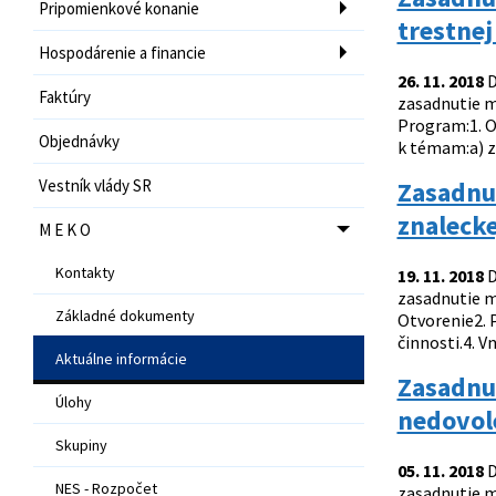
Pripomienkové konanie
trestnej
Hospodárenie a financie
26. 11. 2018
D
Faktúry
zasadnutie m
Program:1. O
Objednávky
k témam:a) zr
Vestník vlády SR
Zasadnu
znalecke
M E K O
Kontakty
19. 11. 2018
D
zasadnutie m
Základné dokumenty
Otvorenie2. 
činnosti.4. V
Aktuálne informácie
Zasadnut
Úlohy
nedovol
Skupiny
05. 11. 2018
D
NES - Rozpočet
zasadnutie m