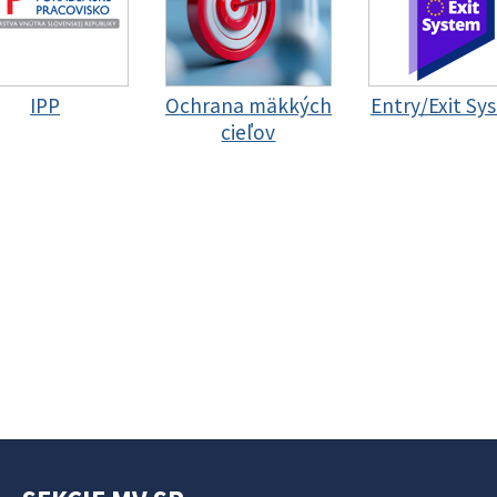
IPP
Ochrana mäkkých
Entry/Exit Sy
cieľov