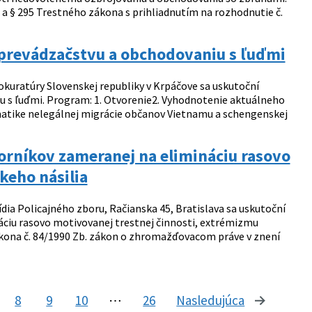
a § 295 Trestného zákona s prihliadnutím na rozhodnutie č.
 prevádzačstvu a obchodovaniu s ľuďmi
okuratúry Slovenskej republiky v Krpáčove sa uskutoční
u s ľuďmi. Program: 1. Otvorenie2. Vyhodnotenie aktuálneho
ematike nelegálnej migrácie občanov Vietnamu a schengenskej
orníkov zameranej na elimináciu rasovo
keho násilia
ídia Policajného zboru, Račianska 45, Bratislava sa uskutoční
ciu rasovo motivovanej trestnej činnosti, extrémizmu
ákona č. 84/1990 Zb. zákon o zhromažďovacom práve v znení
8
9
10
⋯
26
Nasledujúca
stránka