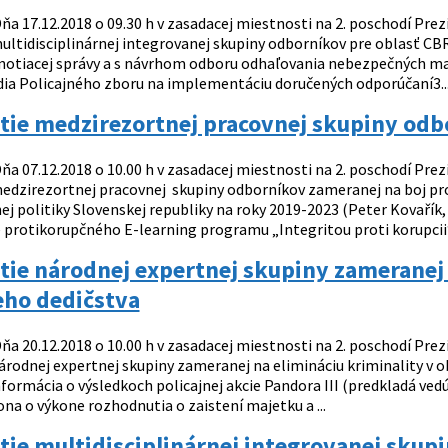
ňa 17.12.2018 o 09.30 h v zasadacej miestnosti na 2. poschodí Prez
ultidisciplinárnej integrovanej skupiny odborníkov pre oblasť CB
otiacej správy a s návrhom odboru odhaľovania nebezpečných mat
ídia Policajného zboru na implementáciu doručených odporúčaní3...
ie medzirezortnej pracovnej skupiny odbo
ňa 07.12.2018 o 10.00 h v zasadacej miestnosti na 2. poschodí Prez
edzirezortnej pracovnej skupiny odborníkov zameranej na boj pr
j politiky Slovenskej republiky na roky 2019-2023 (Peter Kovařík, 
 protikorupčného E-learning programu „Integritou proti korupcii“.
ie národnej expertnej skupiny zameranej n
eho dedičstva
ňa 20.12.2018 o 10.00 h v zasadacej miestnosti na 2. poschodí Prez
árodnej expertnej skupiny zameranej na elimináciu kriminality v o
ormácia o výsledkoch policajnej akcie Pandora III (predkladá vedú
na o výkone rozhodnutia o zaistení majetku a ...
ie multidisciplinárnej integrovanej skup