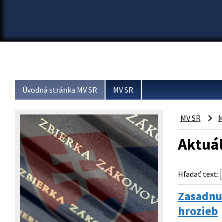
Úvodná stránka MV SR
MV SR
MV SR
M
Aktuá
Hľadať text
:
Zasadnut
hrozieb