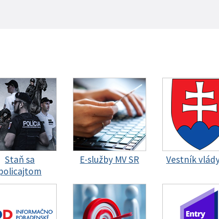
Staň sa
E-služby MV SR
Vestník vlád
policajtom