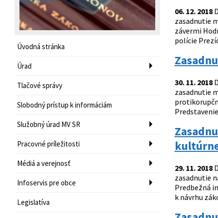
06. 12. 2018
D
zasadnutie m
závermi Hodn
polície Prez
Úvodná stránka
Zasadnut
Úrad
30. 11. 2018
D
Tlačové správy
zasadnutie m
protikorupčne
Slobodný prístup k informáciám
Predstavenie
Služobný úrad MV SR
Zasadnut
kultúrn
Pracovné príležitosti
Médiá a verejnosť
29. 11. 2018
D
zasadnutie n
Infoservis pre obce
Predbežná inf
k návrhu záko
Legislatíva
Zasadnut