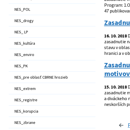
Program: 1.O
NES_POL
47 publikovan
NES_drogy
Zasadnut
NES_ LP
16. 10. 2018
D
zasadnutie n
NES_kultúra
stavu v obla
hranici a v o
NES_enviro
Zasadnu
NES_PK
motivova
NES_pre oblasť CBRNE hrozieb
15. 10. 2018
D
NES_extrem
zasadnutie m
a diváckeho 
NES_registre
neskorších p
NES_korupcia
NES_zbrane