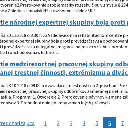
tvorenie2.Prerokovanie problematiky rozsahu činu v zmysle § 294 
é v Zbierke stanovísk NS a rozhodnutí súdov SR č....
ie národnej expertnej skupiny boja proti
ňa 20.11.2018 o 8.30 h vo Vzdelávacom a rehabilitačnom centre pr
árodnej expertnej skupiny boja proti prevádzačstvu a obchodovani
sti prevádzačstva a nelegálnej migrácie najmä vo vzťahu k probl
blasti obchodovania s ľuďmi3....
tie medzirezortnej pracovnej skupiny odb
nej trestnej činnosti, extrémizmu a divác
ňa 23.10.2018 o 09.00 h v zasadacej miestnosti na 2. poschodí Prez
edzirezortnej pracovnej skupiny odborníkov zameranej na eliminá
násilia. Program: 1. Otvorenie 2. Prerokovanie návrhov k zmene z
redpisov 3. Prehodnotenie potreby zmien iných právnych...
Predchádzajúca
stránka
1
2
3
4
5
6
7