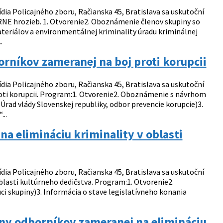
ídia Policajného zboru, Račianska 45, Bratislava sa uskutoční
RNE hrozieb. 1. Otvorenie2. Oboznámenie členov skupiny so
eriálov a environmentálnej kriminality úradu kriminálnej
.
rníkov zameranej na boj proti korupcii
ídia Policajného zboru, Račianska 45, Bratislava sa uskutoční
oti korupcii. Program:1. Otvorenie2. Oboznámenie s návrhom
Úrad vlády Slovenskej republiky, odbor prevencie korupcie)3.
..
a elimináciu kriminality v oblasti
ídia Policajného zboru, Račianska 45, Bratislava sa uskutoční
blasti kultúrneho dedičstva. Program:1. Otvorenie2.
ci skupiny)3. Informácia o stave legislatívneho konania
iny odborníkov zameranej na elimináciu