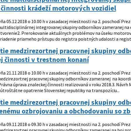
 činnosti krádeží motorových vozidiel
ňa 05.12.2018 o 10.00 h v zasadacej miestnosti na 2. poschodí Prez
ultidisciplinárnej integrovanej skupiny odborníkov zameranej na e
tvorenie2. Prerokovanie aktuálnych problémov na úseku motorovýc
iadenie priameho prístupu do registra poistných udalosti a registr
tie medzirezortnej pracovnej skupiny odb
j činnosti v trestnom konaní
ňa 21.11.2018 o 10.00 h v zasadacej miestnosti na 2. poschodí Prez
edzirezortnej pracovnej skupiny odborníkov zameranej na koordin
Právna úprava znaleckej činnosti realizovaná v roku 2018.3. Návrh 
nútroštátne opatrenie Slovenskej republiky na transpozíciu...
ie medzirezortnej pracovnej skupiny odbo
enému ozbrojovaniu a obchodovaniu so z
ňa 09.11.2018 o 09.30 h v zasadacej miestnosti na 2. poschodí Prez
edzirezortnej pracovnej skupiny odborníkov zameranej na boj pr