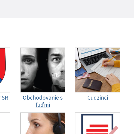
y SR
Obchodovanie s
Cudzinci
ľuďmi