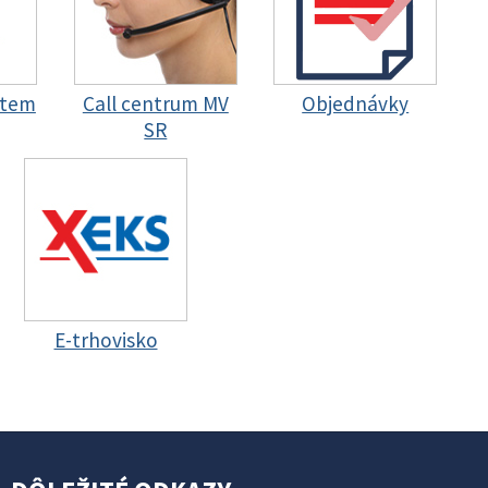
stem
Call centrum MV
Objednávky
SR
E-trhovisko