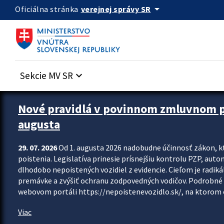
Preskocit na hlavný obsah
arrow_drop_down
verejnej správy SR
Oficiálna stránka
Sekcie MV SR
keyboard_arrow_down
Zastavit automatický posun upútavok
Nové pravidlá v povinnom zmluvnom poi
augusta
29. 07. 2026
Od 1. augusta 2026 nadobudne účinnosť zákon, k
poistenia. Legislatíva prinesie prísnejšiu kontrolu PZP, aut
dlhodobo nepoistených vozidiel z evidencie. Cieľom je radiká
premávke a zvýšiť ochranu zodpovedných vodičov. Podrobné 
webovom portáli https://nepoistenevozidlo.sk/, na ktorom od
Viac