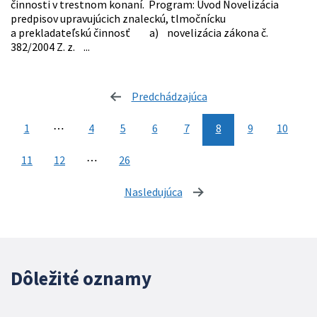
činnosti v trestnom konaní. Program: Úvod Novelizácia
predpisov upravujúcich znaleckú, tlmočnícku
a prekladateľskú činnosť a) novelizácia zákona č.
382/2004 Z. z. ...
Predchádzajúca
stránka
1
⋯
4
5
6
7
8
9
10
11
12
⋯
26
Nasledujúca
stránka
Dôležité oznamy