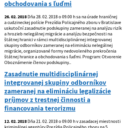
obchodovania s ľuďmi
26. 02. 2018
Dňa 28. 02. 2018 o 09.00 h sa na úrade hraničnej
a cudzineckej polície Prezídia Policajného zboru v Bratislave
uskutoční zasadnutie podskupiny zameranej na analýzu rizík
a hrozieb nelegálnej migrácie a analýzu bezpečnosti na
štátnej hranici v rámci multidisciplinárnej integrovanej
skupiny odborníkov zameranej na elimináciu nelegálnej
migrácie, organizované formy nedovoleného prekročenia
štátnej hranice a obchodovania s ľuďmi. Program: Otvorenie
Oboznámenie členov podskupiny...
Zasadnutie multidisciplinárnej
integrovanej skupiny odborníkov
zameranej na elimináciu legalizácie
príjmov z trestnej činnosti a
financovania terorizmu
12. 02. 2018
Dňa 21. 02. 2018 o 09.00 h v zasadacej miestnosti
kriminálnej agentúry Prezídia Policajného zboru na 5.