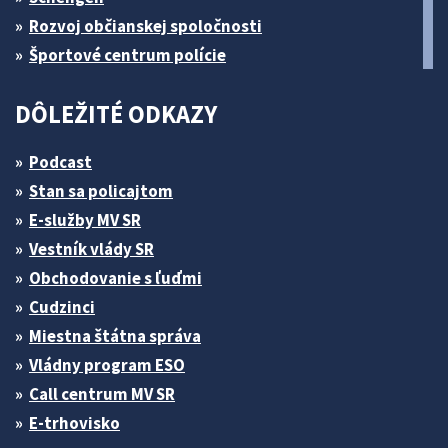
Rozvoj občianskej spoločnosti
Športové centrum polície
DÔLEŽITÉ ODKAZY
Podcast
Stan sa policajtom
E-služby MV SR
Vestník vlády SR
Obchodovanie s ľuďmi
Cudzinci
Miestna štátna správa
Vládny program ESO
Call centrum MV SR
E-trhovisko