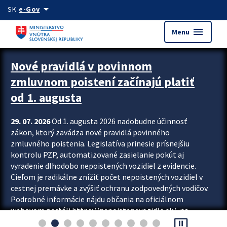
Preskocit na hlavný obsah
arrow_drop_down
SK
e-Gov
menu
Menu
Zastavit automatický posun upútavok
Nové pravidlá v povinnom
zmluvnom poistení začínajú platiť
od 1. augusta
29. 07. 2026
Od 1. augusta 2026 nadobudne účinnosť
zákon, ktorý zavádza nové pravidlá povinného
zmluvného poistenia. Legislatíva prinesie prísnejšiu
kontrolu PZP, automatizované zasielanie pokút aj
vyradenie dlhodobo nepoistených vozidiel z evidencie.
Cieľom je radikálne znížiť počet nepoistených vozidiel v
cestnej premávke a zvýšiť ochranu zodpovedných vodičov.
Podrobné informácie nájdu občania na oficiálnom
webovom portáli https://nepoistenevozidlo.sk/, na
pause_presentation
ktorom od augusta pribudne aj možnosť overiť si...