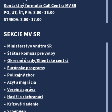
Kontaktný formulár Call Centra MV SR
PO, UT, ŠT, PIA: 8.00 - 16.00
STREDA: 8.00 - 17.00
SEKCIE MV SR
Ministerstvo vnútra SR
Štátna komisia pre volby
Okresné úrady/Klientske centrá
Európske programy
Policajný zbor
Azyl a migrácia
Verejná správa
Hasiči a záchranári
Krízové riadenie
Schengen