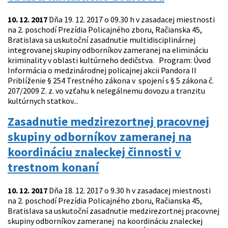
10. 12. 2017
Dňa 19. 12. 2017 o 09.30 h v zasadacej miestnosti
na 2. poschodí Prezídia Policajného zboru, Račianska 45,
Bratislava sa uskutoční zasadnutie multidisciplinárnej
integrovanej skupiny odborníkov zameranej na elimináciu
kriminality v oblasti kultúrneho dedičstva. Program: Úvod
Informácia o medzinárodnej policajnej akcii Pandora II
Priblíženie § 254 Trestného zákona v spojení s § 5 zákona č.
207/2009 Z. z. vo vzťahu k nelegálnemu dovozu a tranzitu
kultúrnych statkov...
Zasadnutie medzirezortnej pracovnej
skupiny odborníkov zameranej na
koordináciu znaleckej činnosti v
trestnom konaní
10. 12. 2017
Dňa 18. 12. 2017 o 9.30 h v zasadacej miestnosti
na 2. poschodí Prezídia Policajného zboru, Račianska 45,
Bratislava sa uskutoční zasadnutie medzirezortnej pracovnej
skupiny odborníkov zameranej na koordináciu znaleckej