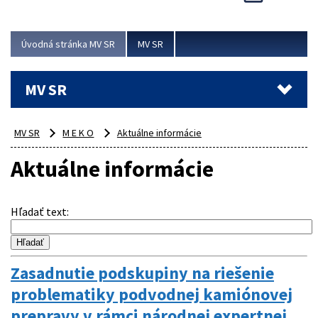
Viac
Úvodná stránka MV SR
MV SR
MV SR
MV SR
M E K O
Aktuálne informácie
Aktuálne informácie
Hľadať text
:
Zasadnutie podskupiny na riešenie
problematiky podvodnej kamiónovej
prepravy v rámci národnej expertnej