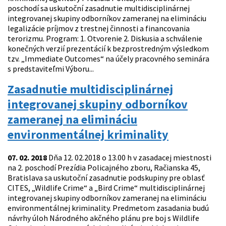
poschodí sa uskutoční zasadnutie multidisciplinárnej
integrovanej skupiny odborníkov zameranej na elimináciu
legalizácie príjmov z trestnej činnosti a financovania
terorizmu. Program: 1. Otvorenie 2. Diskusia a schválenie
konečných verzií prezentácií k bezprostredným výsledkom
tzv. „Immediate Outcomes“ na účely pracovného seminára
s predstaviteľmi Výboru...
Zasadnutie multidisciplinárnej
integrovanej skupiny odborníkov
zameranej na elimináciu
environmentálnej kriminality
07. 02. 2018
Dňa 12. 02.2018 o 13.00 h v zasadacej miestnosti
na 2. poschodí Prezídia Policajného zboru, Račianska 45,
Bratislava sa uskutoční zasadnutie podskupiny pre oblasť
CITES, „Wildlife Crime“ a „Bird Crime“ multidisciplinárnej
integrovanej skupiny odborníkov zameranej na elimináciu
environmentálnej kriminality. Predmetom zasadania budú
návrhy úloh Národného akčného plánu pre boj s Wildlife