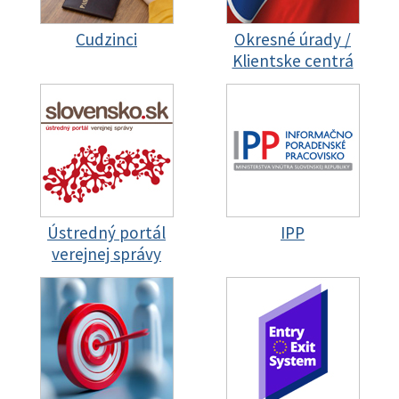
Cudzinci
Okresné úrady /
Klientske centrá
Ústredný portál
IPP
verejnej správy