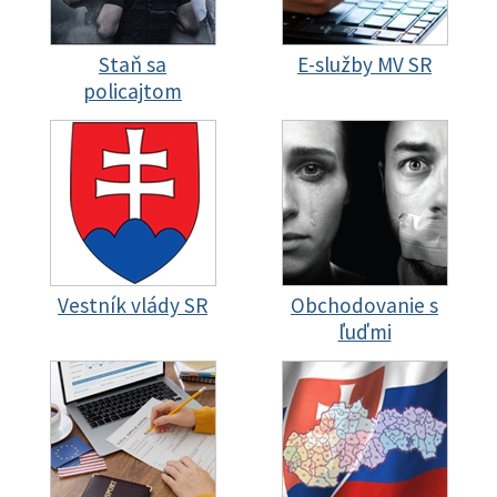
Staň sa
E-služby MV SR
policajtom
Vestník vlády SR
Obchodovanie s
ľuďmi