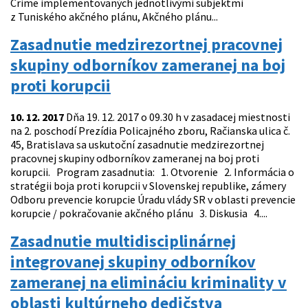
Crime implementovaných jednotlivými subjektmi
z Tuniského akčného plánu, Akčného plánu...
Zasadnutie medzirezortnej pracovnej
skupiny odborníkov zameranej na boj
proti korupcii
10. 12. 2017
Dňa 19. 12. 2017 o 09.30 h v zasadacej miestnosti
na 2. poschodí Prezídia Policajného zboru, Račianska ulica č.
45, Bratislava sa uskutoční zasadnutie medzirezortnej
pracovnej skupiny odborníkov zameranej na boj proti
korupcii. Program zasadnutia: 1. Otvorenie 2. Informácia o
stratégii boja proti korupcii v Slovenskej republike, zámery
Odboru prevencie korupcie Úradu vlády SR v oblasti prevencie
korupcie / pokračovanie akčného plánu 3. Diskusia 4....
Zasadnutie multidisciplinárnej
integrovanej skupiny odborníkov
zameranej na elimináciu kriminality v
oblasti kultúrneho dedičstva