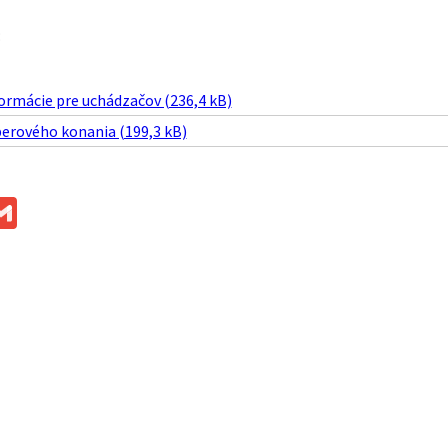
:
ormácie pre uchádzačov (236,4 kB)
berového konania (199,3 kB)
ok
ssenger
Gmail