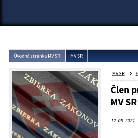
Úvodná stránka MV SR
MV SR
MV SR
P
Člen 
MV SR
12. 05. 2021