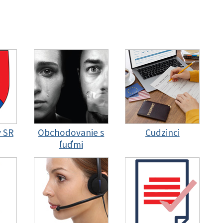
y SR
Obchodovanie s
Cudzinci
ľuďmi