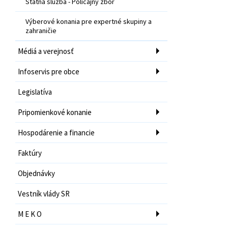
Štátna služba - Policajný zbor
Výberové konania pre expertné skupiny a
zahraničie
Médiá a verejnosť
Infoservis pre obce
Legislatíva
Pripomienkové konanie
Hospodárenie a financie
Faktúry
Objednávky
Vestník vlády SR
M E K O