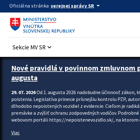
Preskocit na hlavný obsah
arrow_drop_down
verejnej správy SR
Oficiálna stránka
Sekcie MV SR
keyboard_arrow_down
Zastavit automatický posun upútavok
Nové pravidlá v povinnom zmluvnom poi
augusta
29. 07. 2026
Od 1. augusta 2026 nadobudne účinnosť zákon, k
poistenia. Legislatíva prinesie prísnejšiu kontrolu PZP, aut
dlhodobo nepoistených vozidiel z evidencie. Cieľom je radiká
premávke a zvýšiť ochranu zodpovedných vodičov. Podrobné 
webovom portáli https://nepoistenevozidlo.sk/, na ktorom od
Viac