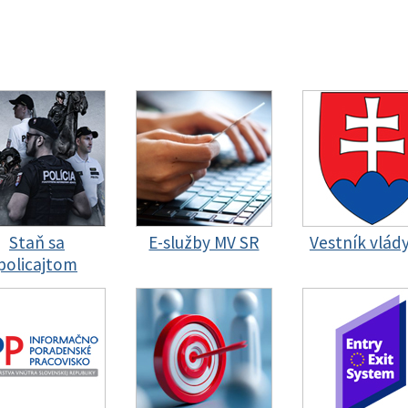
Staň sa
E-služby MV SR
Vestník vlád
policajtom