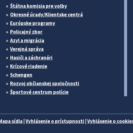
Štátna komisia pre volby
Okresné úrady/Klientske centrá
Európske programy
Policajný zbor
Azyl a migrácia
Verejná správa
Hasiči a záchranári
Krízové riadenie
Schengen
Rozvoj občianskej spoločnosti
Športové centrum polície
Mapa sídla
|
Vyhlásenie o prístupnosti
|
Vyhlásenie o cookies