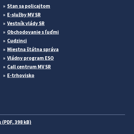
Stan sa policajtom
E-služby MV SR
Vestník vlády SR
Obchodovanie s ľuďmi
Cudzinci
Miestna štátna správa
Vládny program ESO
Call centrum MV SR
E-trhovisko
 (PDF, 398 kB)