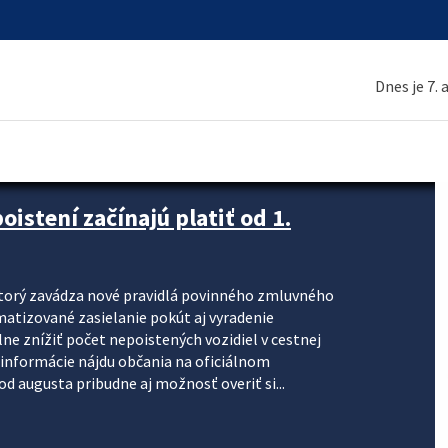
Dnes je 7.
stení začínajú platiť od 1.
torý zavádza nové pravidlá povinného zmluvného
omatizované zasielanie pokút aj vyradenie
lne znížiť počet nepoistených vozidiel v cestnej
informácie nájdu občania na oficiálnom
 augusta pribudne aj možnosť overiť si...