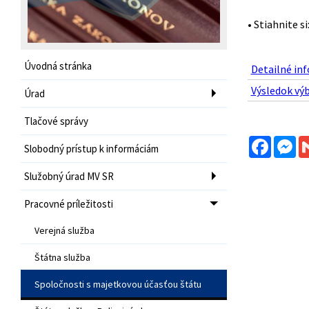
• Stiahnite si
Úvodná stránka
Detailné inf
Výsledok vý
Úrad
Tlačové správy
Facebo
Me
Slobodný prístup k informáciám
Služobný úrad MV SR
Pracovné príležitosti
Verejná služba
Štátna služba
Spoločnosti s majetkovou účasťou štátu