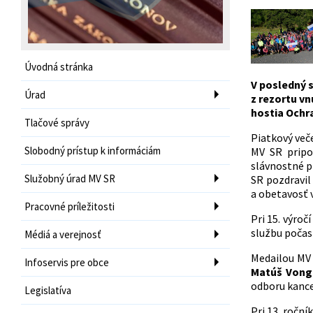
Úvodná stránka
V posledný s
Úrad
z rezortu vn
hostia Ochra
Tlačové správy
Piatkový več
Slobodný prístup k informáciám
MV SR pripo
slávnostné p
Služobný úrad MV SR
SR pozdravil
a obetavosť v
Pracovné príležitosti
Pri 15. výro
službu poča
Médiá a verejnosť
Medailou MV 
Infoservis pre obce
Matúš Vong
odboru kance
Legislatíva
Pri 13. ročn