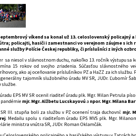
eptembrový víkend sa konal už 13. celoslovenský policajný a h
útra; policajti, hasiči i zamestnanci vo verejnom záujme s ich 
nné služby Polície Českej republiky, či príslušníci z iných ozbr
er sa niesol v slávnostnom duchu, nakoľko 13. ročník výstupu sa k
mína 15 rokov od svojho zriadenia. Súčasťou slávnostného več
ríhovory, ako aj oceňovanie príslušníkov PZ a HaZZ za ich službu
 generálny tajomník služobného úradu MV SR, JUDr. Ľubomír Šab
 službe.
čí úradu EPS MV SR ocenil riaditeľ úradu plk. Mgr. Milan Petrula 
s pandémie
mjr. Mgr. Alžbetu Lucskayovú
a
npor. Mgr. Milana Ba
SR III. stupňa boli za službu v PZ ocenení traja duchovní:
mjr. 
rej
. Medailu spolu s riaditeľom úradu EPS MVS plk. Mgr. Milano
lárie ministra vnútra SR, JUDr. Roman Oklamčák.
íku Celoslovenského policajného a hasičského výstupu v Tatrách b