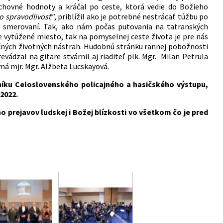
chovné hodnoty a kráčal po ceste, ktorá vedie do Božieho
ho spravodlivosť"
, priblížil ako je potrebné nestrácať túžbu po
 smerovaní. Tak, ako nám počas putovania na tatranských
 vytúžené miesto, tak na pomyselnej ceste života je pre nás
čných životných nástrah. Hudobnú stránku rannej pobožnosti
ádzal na gitare stvárnil aj riaditeľ plk. Mgr. Milan Petrula
ná mjr. Mgr. Alžbeta Lucskayová.
očníku Celoslovenského policajného a hasičského výstupu,
2022.
prejavov ľudskej i Božej blízkosti vo všetkom čo je pred