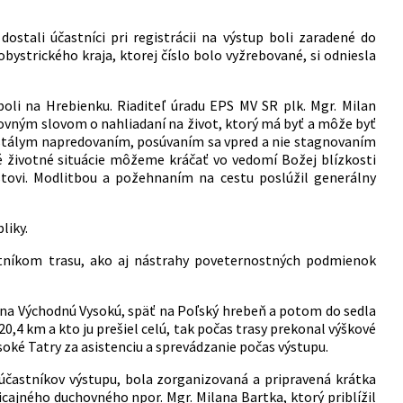
dostali účastníci pri registrácii na výstup boli zaradené do
ystrického kraja, ktorej číslo bolo vyžrebované, si odniesla
boli na Hrebienku. Riaditeľ úradu EPS MV SR plk. Mgr. Milan
chovným slovom o nahliadaní na život, ktorý má byť a môže byť
ustálym napredovaním, posúvaním sa vpred a nie stagnovaním
é životné situácie môžeme kráčať vo vedomí Božej blízkosti
stovi. Modlitbou a požehnaním na cestu poslúžil generálny
liky.
častníkom trasu, ako aj nástrahy poveternostných podmienok
j na Východnú Vysokú, späť na Poľský hrebeň a potom do sedla
,4 km a kto ju prešiel celú, tak počas trasy prekonal výškové
ké Tatry za asistenciu a sprevádzanie počas výstupu.
účastníkov výstupu, bola zorganizovaná a pripravená krátka
cajného duchovného npor. Mgr. Milana Bartka, ktorý priblížil