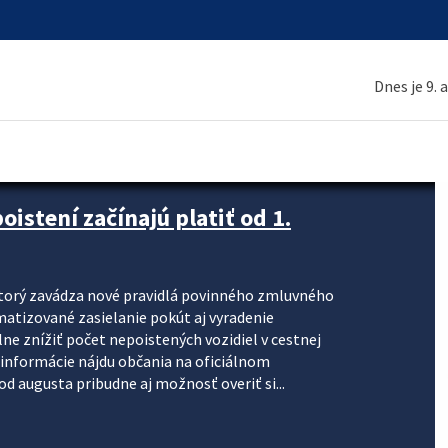
Dnes je 9. 
stení začínajú platiť od 1.
torý zavádza nové pravidlá povinného zmluvného
omatizované zasielanie pokút aj vyradenie
lne znížiť počet nepoistených vozidiel v cestnej
informácie nájdu občania na oficiálnom
 augusta pribudne aj možnosť overiť si...