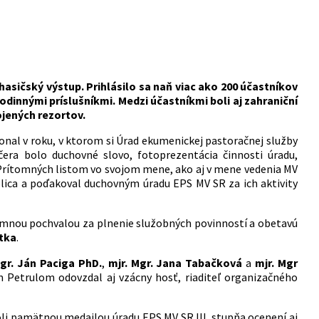
asičský výstup. Prihlásilo sa naň viac ako 200 účastníkov
rodinnými príslušníkmi. Medzi účastníkmi boli aj zahraniční
ojených rezortov.
onal v roku, v ktorom si Úrad ekumenickej pastoračnej služby
era bolo duchovné slovo, fotoprezentácia činnosti úradu,
. Prítomných listom vo svojom mene, ako aj v mene vedenia MV
lica a poďakoval duchovným úradu EPS MV SR za ich aktivity
písomnou pochvalou za plnenie služobných povinností a obetavú
rtka
.
Mgr. Ján Paciga PhD.
,
mjr. Mgr. Jana Tabačková
a
mjr. Mgr
m Petrulom odovzdal aj vzácny hosť, riaditeľ organizačného
oli pamätnou medailou úradu EPS MV SR III. stupňa ocenení aj