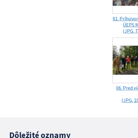
01. Príhovor
ÚEPS M
(JPG, 7
06. Pred 
(JPG, 1
Dôležité oznamy