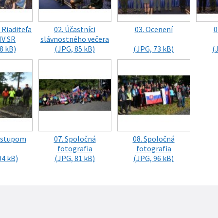
 Riaditeľa
02. Účastníci
03. Ocenení
0
V SR
slávnostného večera
8 kB)
(JPG, 85 kB)
(JPG, 73 kB)
(
výstupom
07. Spoločná
08. Spoločná
fotografia
fotografia
04 kB)
(JPG, 81 kB)
(JPG, 96 kB)