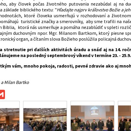
oho, aby človek počas životného putovania nezabúdal aj na du
a základe biblického textu: "
Hľadajte najprv kráľovstvo Božie a je
hodnotách, ktoré človeka usmerňujú v rozhodovaní a životnom
omáhajú turistické značky a smerovníky, aby sme trafili na naše
Biblia, ktorá nás usmerňuje a pomáha nezablúdiť v spleti rozli
cajným duchovným npor. Mgr. Milanom Bartkom, ktorý piesne sprev
ronický organ, a čítaním slova Božieho poslúžila policajná duchov
a stretnutie pri ďalších aktivitách úradu a snáď aj na 14. r
lánujeme na posledný septembrový víkend v termíne 23. - 25.9.
tkým vám, mnoho pokoja, radosti, pevné zdravie ako aj mnoho 
 a Milan Bartko
ok
ssenger
Gmail