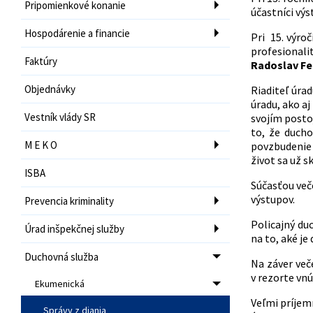
Pripomienkové konanie
účastníci výs
Hospodárenie a financie
Pri 15. výro
profesionali
Faktúry
Radoslav Fe
Objednávky
Riaditeľ úrad
úradu, ako a
Vestník vlády SR
svojím postoj
to, že ducho
M E K O
povzbudenie i
život sa už s
ISBA
Súčasťou več
výstupov.
Prevencia kriminality
Policajný du
Úrad inšpekčnej služby
na to, aké je
Duchovná služba
Na záver več
v rezorte vnú
Ekumenická
Veľmi príjem
Správy z diania