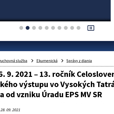
pause_presentation
uchovná služba
Ekumenická
Správy z diania
26. 9. 2021 – 13. ročník Celoslov
kého výstupu vo Vysokých Tatrá
a od vzniku Úradu EPS MV SR
 28. 09. 2021