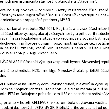
rných piesní umocnila slávnostnú atmosféru „Akadémie“.
era bola aj novinka – tombola. Všetky registračné čísla, ktoré 
Šťastným bolo registračné číslo 104. Účastníčka výstupu z Banskob
omienkové a propagačné predmety MV SR.
up sa konal v sobotu 25.9.2021. Registrácia a zraz účastníkov 
tal účastníkov výstupu, ako aj vzácnych hostí, a prihovoril sa du
ráčaním cez každodenné situácie vo vedomí, že život má byť ne
 duchovnom príhovore upriamil pozornosť na to, že cez rozličn
sa na Božiu zmluvu, ktorú Boh uzatvoril s nami v Ježišovi Kri
v OS a OZ SR plk. Mgr. Viktor Sabo.
SLÁVA VLASTI“ účastníci výstupu zaspievali hymnu Slovenskej repub
astného strediska HZS, mjr. Mgr. Miroslav Živčák, priblížil ú
dní.
od Hrebienka na Sliezsky dom, Poľský hrebeň, niektorí sa vydali a
om na Zbojnícku chatu a Hrebienok. Celá trasa merala približne 20
kolo 1574 m. Ďakujeme príslušníkom HZS oblastného strediska Vyso
o, priamo v hoteli BELLEVUE, v ktorom bola ubytovaná väčšina 
 podaní duchovných ÚEPS MV SR. Biblický príhovor zaznel od poli