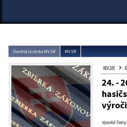
Úvodná stránka MV SR
MV SR
MV SR
D
24. - 
hasičs
výroči
Vysoké Tatry,