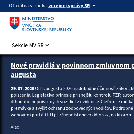
Preskocit na hlavný obsah
arrow_drop_down
verejnej správy SR
Oficiálna stránka
Sekcie MV SR
keyboard_arrow_down
Zastavit automatický posun upútavok
Nové pravidlá v povinnom zmluvnom poi
augusta
29. 07. 2026
Od 1. augusta 2026 nadobudne účinnosť zákon, k
poistenia. Legislatíva prinesie prísnejšiu kontrolu PZP, aut
dlhodobo nepoistených vozidiel z evidencie. Cieľom je radiká
premávke a zvýšiť ochranu zodpovedných vodičov. Podrobné 
webovom portáli https://nepoistenevozidlo.sk/, na ktorom od
Viac