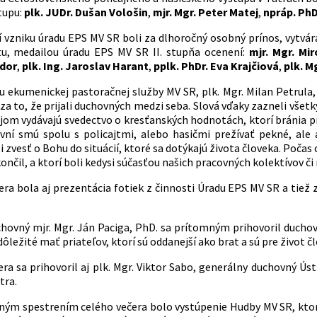
tupu:
plk. JUDr. Dušan Vološin
,
mjr. Mgr. Peter Matej
,
npráp. PhD
čí vzniku úradu EPS MV SR boli za dlhoročný osobný prínos, vytv
tu, medailou úradu EPS MV SR II. stupňa ocenení:
mjr. Mgr. Mir
dor
,
plk. Ing. Jaroslav Harant
,
pplk. PhDr. Eva Krajčiová
,
plk. M
u ekumenickej pastoračnej služby MV SR, plk. Mgr. Milan Petrula, 
j za to, že prijali duchovných medzi seba. Slová vďaky zazneli vš
om vydávajú svedectvo o kresťanských hodnotách, ktorí bránia prav
vní smú spolu s policajtmi, alebo hasičmi prežívať pekné, ale
 zvesť o Bohu do situácií, ktoré sa dotýkajú života človeka. Počas 
končil, a ktorí boli kedysi súčasťou našich pracovných kolektívov či 
era bola aj prezentácia fotiek z činnosti Úradu EPS MV SR a tiež 
chovný mjr. Mgr. Ján Paciga, PhD. sa prítomným prihovoril duch
 dôležité mať priateľov, ktorí sú oddanejší ako brat a sú pre život
era sa prihovoril aj plk. Mgr. Viktor Sabo, generálny duchovný Ús
tra.
ným spestrením celého večera bolo vystúpenie Hudby MV SR, ktor