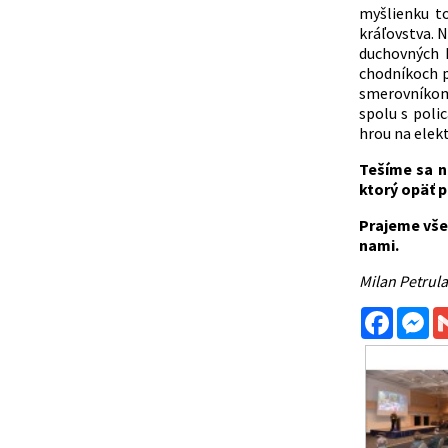
myšlienku t
kráľovstva. N
duchovných 
chodníkoch p
smerovníkom 
spolu s poli
hrou na elekt
Tešíme sa n
ktorý opäť p
Prajeme vše
nami.
Milan Petrula
Facebo
Me