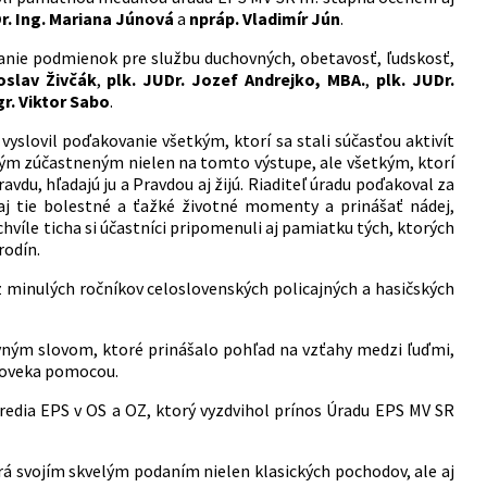
r. Ing. Mariana Júnová
a
npráp. Vladimír Jún
.
áranie podmienok pre službu duchovných, obetavosť, ľudskosť,
oslav Živčák
,
plk. JUDr. Jozef Andrejko, MBA.
,
plk. JUDr.
gr. Viktor Sabo
.
vyslovil poďakovanie všetkým, ktorí sa stali súčasťou aktivít
etkým zúčastneným nielen na tomto výstupe, ale všetkým, ktorí
du, hľadajú ju a Pravdou aj žijú. Riaditeľ úradu poďakoval za
 aj tie bolestné a ťažké životné momenty a prinášať nádej,
chvíle ticha si účastníci pripomenuli aj pamiatku tých, ktorých
rodín.
z minulých ročníkov celoslovenských policajných a hasičských
ovným slovom, ktoré prinášalo pohľad na vzťahy medzi ľuďmi,
 človeka pomocou.
tredia EPS v OS a OZ, ktorý vyzdvihol prínos Úradu EPS MV SR
á svojím skvelým podaním nielen klasických pochodov, ale aj