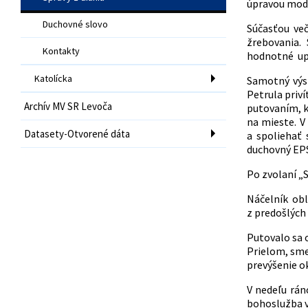
úpravou mode
Duchovné slovo
Súčasťou več
žrebovania. 
Kontakty
hodnotné up
Katolícka
Samotný výst
Petrula priví
Archív MV SR Levoča
putovaním, k
na mieste. V
Datasety-Otvorené dáta
a spoliehať 
duchovný EPS 
Po zvolaní „
Náčelník obl
z predošlých 
Putovalo sa 
Prielom, smer
prevýšenie o
V nedeľu rán
bohoslužba v