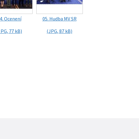
4. Ocenení
05. Hudba MV SR
JPG, 77 kB)
(JPG, 87 kB)