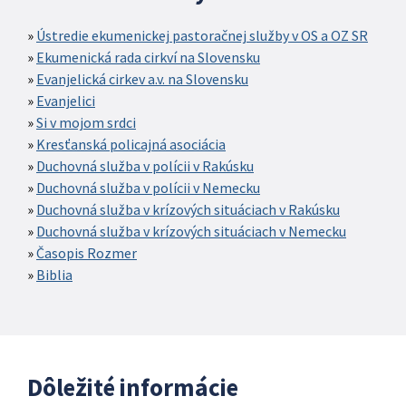
Ústredie ekumenickej pastoračnej služby v OS a OZ SR
Ekumenická rada cirkví na Slovensku
Evanjelická cirkev a.v. na Slovensku
Evanjelici
Si v mojom srdci
Kresťanská policajná asociácia
Duchovná služba v polícii v Rakúsku
Duchovná služba v polícii v Nemecku
Duchovná služba v krízových situáciach v Rakúsku
Duchovná služba v krízových situáciach v Nemecku
Časopis Rozmer
Biblia
Dôležité informácie