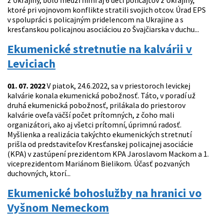
z Ukrajiny, bolo medzi nimi aj 6 detí policajtov z Ukrajiny,
ktoré pri vojnovom konflikte stratili svojich otcov. Úrad EPS
v spolupráci s policajným pridelencom na Ukrajine a s
kresťanskou policajnou asociáciou zo Švajčiarska v duchu...
Ekumenické stretnutie na kalvárii v
Leviciach
01. 07. 2022
V piatok, 24.6.2022, sa v priestoroch levickej
kalvárie konala ekumenická pobožnosť. Táto, v poradí už
druhá ekumenická pobožnosť, prilákala do priestorov
kalvárie oveľa väčší počet prítomných, z čoho mali
organizátori, ako aj všetci prítomní, úprimnú radosť.
Myšlienka a realizácia takýchto ekumenických stretnutí
prišla od predstaviteľov Kresťanskej policajnej asociácie
(KPA) v zastúpení prezidentom KPA Jaroslavom Mackom a 1.
viceprezidentom Mariánom Bielikom. Účasť pozvaných
duchovných, ktorí...
Ekumenické bohoslužby na hranici vo
Vyšnom Nemeckom