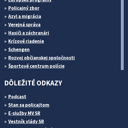
Policajný zbor
Azyl a migrácia
Verejná správa
Hasiči a záchranári
Krízové riadenie
Schengen
Rozvoj občianskej spoločnosti
Športové centrum polície
DÔLEŽITÉ ODKAZY
Podcast
Stan sa policajtom
E-služby MV SR
Vestník vlády SR