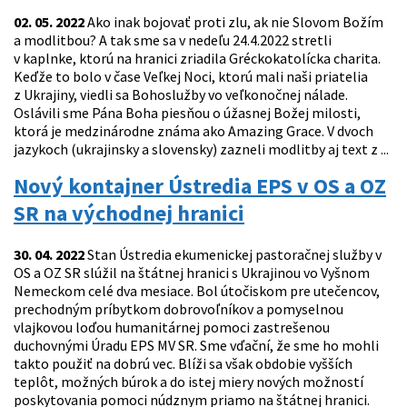
02. 05. 2022
Ako inak bojovať proti zlu, ak nie Slovom Božím
a modlitbou? A tak sme sa v nedeľu 24.4.2022 stretli
v kaplnke, ktorú na hranici zriadila Gréckokatolícka charita.
Keďže to bolo v čase Veľkej Noci, ktorú mali naši priatelia
z Ukrajiny, viedli sa Bohoslužby vo veľkonočnej nálade.
Oslávili sme Pána Boha piesňou o úžasnej Božej milosti,
ktorá je medzinárodne známa ako Amazing Grace. V dvoch
jazykoch (ukrajinsky a slovensky) zazneli modlitby aj text z ...
Nový kontajner Ústredia EPS v OS a OZ
SR na východnej hranici
30. 04. 2022
Stan Ústredia ekumenickej pastoračnej služby v
OS a OZ SR slúžil na štátnej hranici s Ukrajinou vo Vyšnom
Nemeckom celé dva mesiace. Bol útočiskom pre utečencov,
prechodným príbytkom dobrovoľníkov a pomyselnou
vlajkovou loďou humanitárnej pomoci zastrešenou
duchovnými Úradu EPS MV SR. Sme vďační, že sme ho mohli
takto použiť na dobrú vec. Blíži sa však obdobie vyšších
teplôt, možných búrok a do istej miery nových možností
poskytovania pomoci núdznym priamo na štátnej hranici.