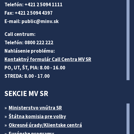
Telefón: +421 2 5094 1111
Fax: +421 2 5094 4397
E-mail:
public@minv
.sk
Call centrum:
Telefón: 0800 222 222
Nahlásenie problému:
Kontaktný formulár Call Centra MV SR
PO, UT, ŠT, PIA: 8.00 - 16.00
STREDA: 8.00 - 17.00
SEKCIE MV SR
Ministerstvo vnútra SR
Štátna komisia pre volby
Okresné úrady/Klientske centrá
Európske programy