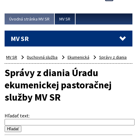
Viac
Úvodná stránka MV SR
MV SR
MV SR
MV SR
Duchovná služba
Ekumenická
Správy z diania
Správy z diania Úradu
ekumenickej pastoračnej
služby MV SR
Hľadať text
: