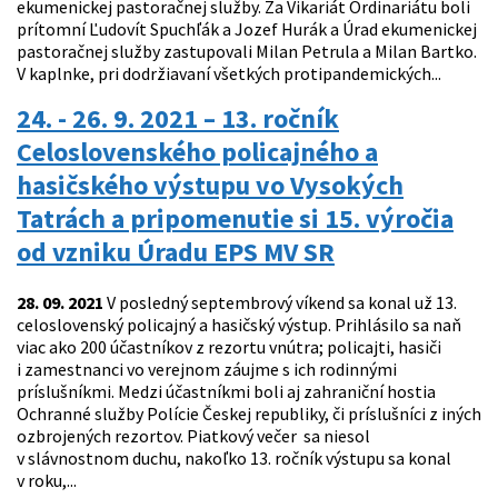
ekumenickej pastoračnej služby. Za Vikariát Ordinariátu boli
prítomní Ľudovít Spuchľák a Jozef Hurák a Úrad ekumenickej
pastoračnej služby zastupovali Milan Petrula a Milan Bartko.
V kaplnke, pri dodržiavaní všetkých protipandemických...
24. - 26. 9. 2021 – 13. ročník
Celoslovenského policajného a
hasičského výstupu vo Vysokých
Tatrách a pripomenutie si 15. výročia
od vzniku Úradu EPS MV SR
28. 09. 2021
V posledný septembrový víkend sa konal už 13.
celoslovenský policajný a hasičský výstup. Prihlásilo sa naň
viac ako 200 účastníkov z rezortu vnútra; policajti, hasiči
i zamestnanci vo verejnom záujme s ich rodinnými
príslušníkmi. Medzi účastníkmi boli aj zahraniční hostia
Ochranné služby Polície Českej republiky, či príslušníci z iných
ozbrojených rezortov. Piatkový večer sa niesol
v slávnostnom duchu, nakoľko 13. ročník výstupu sa konal
v roku,...