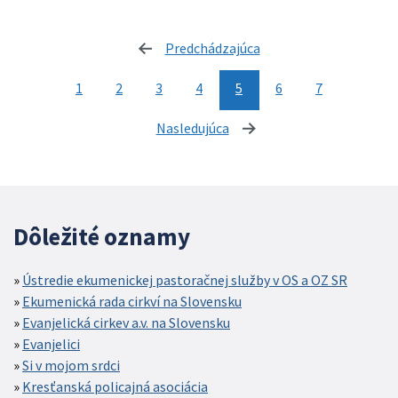
Predchádzajúca
stránka
1
2
3
4
5
6
7
Nasledujúca
stránka
Dôležité oznamy
Ústredie ekumenickej pastoračnej služby v OS a OZ SR
Ekumenická rada cirkví na Slovensku
Evanjelická cirkev a.v. na Slovensku
Evanjelici
Si v mojom srdci
Kresťanská policajná asociácia