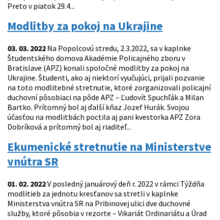
Preto v piatok 29.4...
Modlitby za pokoj na Ukrajine
03. 03. 2022
Na Popolcovú stredu, 2.3.2022, sa v kaplnke
Študentského domova Akadémie Policajného zboru v
Bratislave (APZ) konali spoločné modlitby za pokoj na
Ukrajine. Študenti, ako aj niektorí vyučujúci, prijali pozvanie
na toto modlitebné stretnutie, ktoré zorganizovali policajní
duchovní pôsobiaci na pôde APZ – Ľudovít Spuchľák a Milan
Bartko. Prítomný bol aj ďalší kňaz Jozef Hurák. Svojou
účasťou na modlitbách poctila aj pani kvestorka APZ Zora
Dobríková a prítomný bol aj riaditeľ...
Ekumenické stretnutie na Ministerstve
vnútra SR
01. 02. 2022
V posledný januárový deň r. 2022 v rámci Týždňa
modlitieb za jednotu kresťanov sa stretli v kaplnke
Ministerstva vnútra SR na Pribinovej ulici dve duchovné
služby, ktoré pôsobia v rezorte – Vikariát Ordinariátu a Úrad