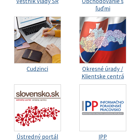
Vestník vlády SR
Obchodovanie s
ľuďmi
Cudzinci
Okresné úrady /
Klientske centrá
Ústredný portál
IPP