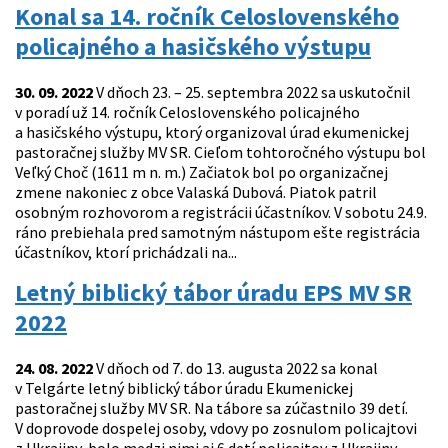
Konal sa 14. ročník Celoslovenského
policajného a hasičského výstupu
30. 09. 2022
V dňoch 23. – 25. septembra 2022 sa uskutočnil
v poradí už 14. ročník Celoslovenského policajného
a hasičského výstupu, ktorý organizoval úrad ekumenickej
pastoračnej služby MV SR. Cieľom tohtoročného výstupu bol
Veľký Choč (1611 m n. m.) Začiatok bol po organizačnej
zmene nakoniec z obce Valaská Dubová. Piatok patril
osobným rozhovorom a registrácii účastníkov. V sobotu 24.9.
ráno prebiehala pred samotným nástupom ešte registrácia
účastníkov, ktorí prichádzali na...
Letný biblický tábor úradu EPS MV SR
2022
24. 08. 2022
V dňoch od 7. do 13. augusta 2022 sa konal
v Telgárte letný biblický tábor úradu Ekumenickej
pastoračnej služby MV SR. Na tábore sa zúčastnilo 39 detí.
V doprovode dospelej osoby, vdovy po zosnulom policajtovi