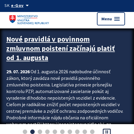
Preskocit na hlavný obsah
arrow_drop_down
SK
e-Gov
menu
Menu
Zastavit automatický posun upútavok
Nové pravidlá v povinnom
zmluvnom poistení začínajú platiť
od 1. augusta
29. 07. 2026
Od 1. augusta 2026 nadobudne účinnosť
zákon, ktorý zavádza nové pravidlá povinného
zmluvného poistenia. Legislatíva prinesie prísnejšiu
kontrolu PZP, automatizované zasielanie pokút aj
vyradenie dlhodobo nepoistených vozidiel z evidencie.
Cieľom je radikálne znížiť počet nepoistených vozidiel v
cestnej premávke a zvýšiť ochranu zodpovedných vodičov.
Podrobné informácie nájdu občania na oficiálnom
webovom portáli https://nepoistenevozidlo.sk/, na
pause_presentation
ktorom od augusta pribudne aj možnosť overiť si...