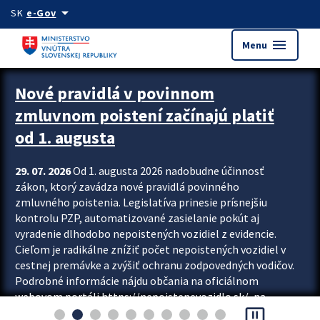
Preskocit na hlavný obsah
arrow_drop_down
SK
e-Gov
menu
Menu
Zastavit automatický posun upútavok
Nové pravidlá v povinnom
zmluvnom poistení začínajú platiť
od 1. augusta
29. 07. 2026
Od 1. augusta 2026 nadobudne účinnosť
zákon, ktorý zavádza nové pravidlá povinného
zmluvného poistenia. Legislatíva prinesie prísnejšiu
kontrolu PZP, automatizované zasielanie pokút aj
vyradenie dlhodobo nepoistených vozidiel z evidencie.
Cieľom je radikálne znížiť počet nepoistených vozidiel v
cestnej premávke a zvýšiť ochranu zodpovedných vodičov.
Podrobné informácie nájdu občania na oficiálnom
webovom portáli https://nepoistenevozidlo.sk/, na
pause_presentation
ktorom od augusta pribudne aj možnosť overiť si...