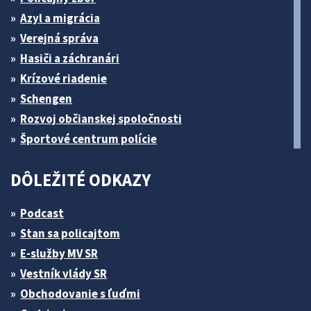
Azyl a migrácia
Verejná správa
Hasiči a záchranári
Krízové riadenie
Schengen
Rozvoj občianskej spoločnosti
Športové centrum polície
DÔLEŽITÉ ODKAZY
Podcast
Stan sa policajtom
E-služby MV SR
Vestník vlády SR
Obchodovanie s ľuďmi