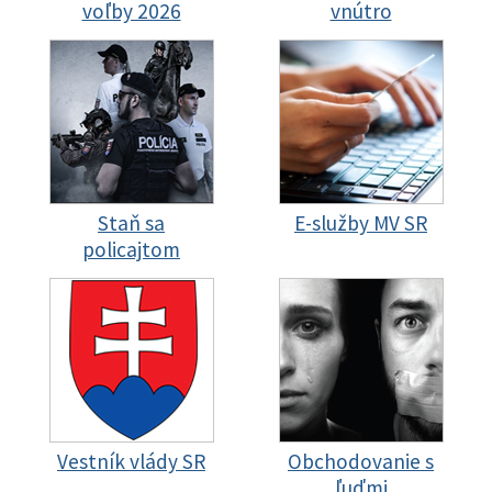
voľby 2026
vnútro
Staň sa
E-služby MV SR
policajtom
Vestník vlády SR
Obchodovanie s
ľuďmi