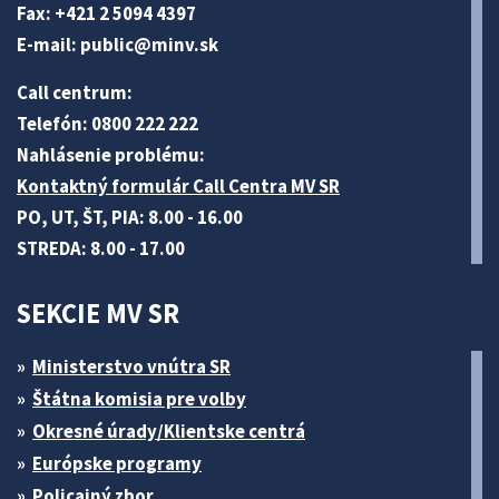
Fax: +421 2 5094 4397
E-mail:
public@minv
.sk
Call centrum:
Telefón: 0800 222 222
Nahlásenie problému:
Kontaktný formulár Call Centra MV SR
PO, UT, ŠT, PIA: 8.00 - 16.00
STREDA: 8.00 - 17.00
SEKCIE MV SR
Ministerstvo vnútra SR
Štátna komisia pre volby
Okresné úrady/Klientske centrá
Európske programy
Policajný zbor