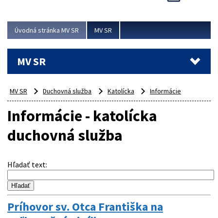
Viac
Úvodná stránka MV SR
MV SR
MV SR
MV SR
Duchovná služba
Katolícka
Informácie
Informácie - katolícka
duchovná služba
Hľadať text
:
Príhovor sv. Otca Františka na