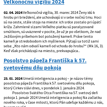
Veľkonočnú vigíliu 2024
02. 04. 2024
Veľkonočná vigília, 30. marec 2024 Ženy idú k
hrobu pri brieždení, ale uchovávajú si v sebe nočnú tmu. Hoci
sú na ceste, stále stoja na mieste: ich srdce zostalo pri úpätí
kríža. Zahmlené slzami Veľkého piatku sú paralyzované
smútkom, sú uväznené v pocite, že už je po všetkom, že nad
Ježišovým príbehom bol položený kameň. Práve tento
kameň je stredobodom ich myšlienok. Pýtajú sa totiž sami
seba: „Kto nám odvalí kameň od vchodu do hrobu?“ (Mk 16, 3).
Keď však prichádzajú na miesto, prekvapujúca...
Posolstvo pápeža Františka k 57.
svetovému dňu pokoja
23. 01. 2024
Umelá inteligencia a pokoj – je názov témy
posolstva pápeža Františka k 57. svetovému dňu pokoja,
ktorý Cirkev slávi dnes, v pondelok 1. januára 2024.
Posolstvo Svätého Otca Františka na 57. svetový deň
pokoja 1. január 2024 Umelá inteligencia a pokoj Na začiatku
nového roka, v čase milosti, ktorú Pán udeľuje každému z nás,