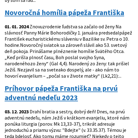
by som sa rád...
Novoročná homília pápeža Františka
01. 01. 2024
Znovuzrodenie ľudstva sa začalo od ženy Na
slávnosť Panny Márie Bohorodičky 1. januára predsedalpápež
František eucharistickému sláveniu v Bazilike sv. Petra o 10.
hodine.Novoročný sviatok sa zároveň slávil ako 53. svetový
deň pokoja. Prinášame plnéznenie homílie Svätého Otca.
„Keď prišla plnosť času, Boh poslal svojho Syna,
narodenéhozo ženy“ (Gal 4,4). Narodený zo ženy: tak prišiel
Ježiš. Nezjavil sa na sveteako dospelý, ale - ako nám to
hovorí evanjelium – „počal sa v živote matky“ (Lk2,21):...
Príhovor pápeža Františka na prvú
adventnú nedeľu 2023
03. 12. 2023
Drahí bratia a sestry, dobrý deň! Dnes, na prvú
adventnú nedeľu, nám Ježiš v krátkom evanjeliu, ktoré nám
ponúka liturgia (porov. Mk 13,33-37), trikrát adresuje
jednoduchú a priamu výzvu: "Bdejte" (v. 33.35.37). Témou je
teda bdelosť. Ako tomu máme rozumieť? Niekedy o tejto