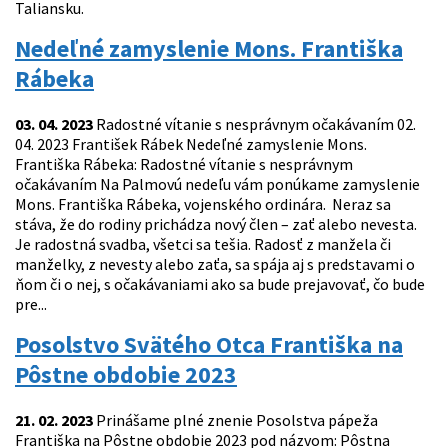
Taliansku.
Nedeľné zamyslenie Mons. Františka
Rábeka
03. 04. 2023
Radostné vítanie s nesprávnym očakávaním 02.
04. 2023 František Rábek Nedeľné zamyslenie Mons.
Františka Rábeka: Radostné vítanie s nesprávnym
očakávaním Na Palmovú nedeľu vám ponúkame zamyslenie
Mons. Františka Rábeka, vojenského ordinára. Neraz sa
stáva, že do rodiny prichádza nový člen – zať alebo nevesta.
Je radostná svadba, všetci sa tešia. Radosť z manžela či
manželky, z nevesty alebo zaťa, sa spája aj s predstavami o
ňom či o nej, s očakávaniami ako sa bude prejavovať, čo bude
pre...
Posolstvo Svätého Otca Františka na
Pôstne obdobie 2023
21. 02. 2023
Prinášame plné znenie Posolstva pápeža
Františka na Pôstne obdobie 2023 pod názvom: Pôstna