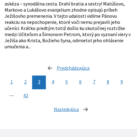
askéza – synodálna cesta. Drahí bratia a sestry! Matúšovo,
Markovo a Lukášovo evanjelium zhodne opisujú príbeh
Ježišovho premenenia. V tejto udalosti vidíme Pánovu
reakciu na nepochopenie, ktoré voči nemu prejavili jeho
učeníci. Krátko predtým totiž došlo ku skutočnej roztržke
medzi Učiteľom a Šimonom Petrom, ktorý po vyznaní viery v
Ježiša ako Krista, Božieho Syna, odmietol jeho ohlásenie
umučenia a...
Predchádzajúca
stránka
1
2
3
4
5
6
7
8
9
⋯
42
Nasledujúca
stránka