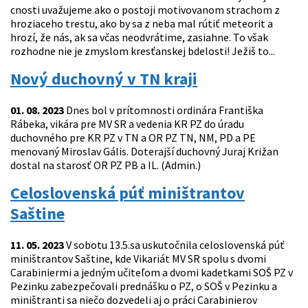
cnosti uvažujeme ako o postoji motivovanom strachom z
hroziaceho trestu, ako by sa z neba mal rútiť meteorit a
hrozí, že nás, ak sa včas neodvrátime, zasiahne. To však
rozhodne nie je zmyslom kresťanskej bdelosti! Ježiš to...
Nový duchovný v TN kraji
01. 08. 2023
Dnes bol v prítomnosti ordinára Františka
Rábeka, vikára pre MV SR a vedenia KR PZ do úradu
duchovného pre KR PZ v TN a OR PZ TN, NM, PD a PE
menovaný Miroslav Gális. Doterajší duchovný Juraj Križan
dostal na starosť OR PZ PB a IL. (Admin.)
Celoslovenská púť miništrantov
Saštine
11. 05. 2023
V sobotu 13.5.sa uskutočnila celoslovenská púť
miništrantov Saštine, kde Vikariát MV SR spolu s dvomi
Carabiniermi a jedným učiteľom a dvomi kadetkami SOŠ PZ v
Pezinku zabezpečovali prednášku o PZ, o SOŠ v Pezinku a
miništranti sa niečo dozvedeli aj o práci Carabinierov