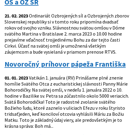
OS a OZ SR
21. 02. 2023
Ordinariát Ozbrojených síl a Ozbrojených zborov
Slovenskej republiky si v tomto roku pripomína dvadsať
rokov od svojho vzniku. Slávnostnou svätou omšou v Dóme
svätého Martina v Bratislave 2. marca 2023 o 10.00 hodine
prejavíme vďačnosť trojjedinému Bohu za dar tejto časti
Cirkvi. Účasť na svätej omši je umožnená všetkým
záujemcom a bude vysielaná v priamom prenose RTVS.
Novoročný príhovor pápeža Františka
01. 01. 2023
Vatikán 1. januára (RV) Prinášame plné znenie
homílie Svätého Otca z eucharistickej slávnosti Panny Márie
Bohorodičky. Na svätej omši, v nedeľu 1. januára 2022 o 10.
hodine v Bazilike sv. Petra sa zúčastnilo okolo 5000 veriacich.
Svätá Bohorodička! Toto je radostné zvolanie svätého
Božieho ľudu, ktoré zaznelo v uliciach Efezu v roku štyristo
tridsaťjeden, keď konciloví otcovia vyhlásili Máriu za Božiu
Matku. Toto je základný údaj viery, ale predovšetkým je to
krásna správa: Boh má...