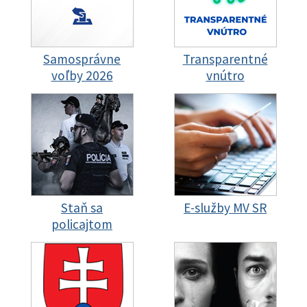
Samosprávne
Transparentné
voľby 2026
vnútro
Staň sa
E-služby MV SR
policajtom