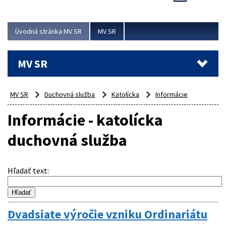
Viac
Úvodná stránka MV SR
MV SR
MV SR
MV SR
Duchovná služba
Katolícka
Informácie
Informácie - katolícka
duchovná služba
Hľadať text
:
Dvadsiate výročie vzniku Ordinariátu