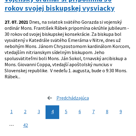
rokov svojej biskupskej vysviacky
27. 07. 2021
Dnes, na sviatok svätého Gorazda si vojenský
ordinár Mons. František Rábek pripomína okrúhle jubileum -
30 rokov od svojej biskupskej konsekrácie. Za biskupa bol
vysvätený v Katedrále svätého Emeráma v Nitre, dnes už
nebohým Mons. Jánom Chryzostomom kardinálom Korcom,
vtedajším nitrianskym sídelným biskupom. Jeho
spolusvätiteľmi boli Mons. Ján Sokol, trnavský arcibiskup a
Mons. Giovanni Coppa, vtedajší apoštolský nuncius v
Slovenskej republike. V nedeľu 1. augusta, bude o 9:30 Mons.
Rábek...
Predchádzajúca
stránka
1
2
3
4
5
6
7
8
9
⋯
42