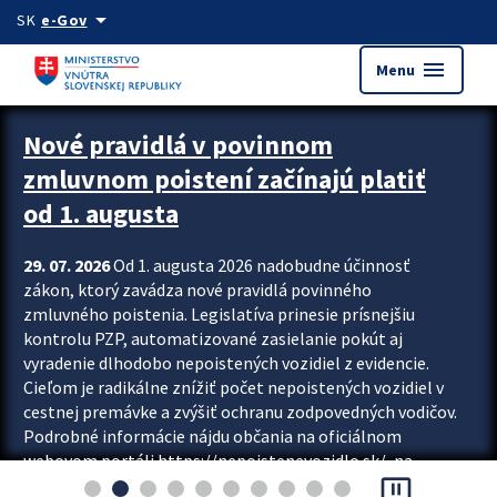
Preskocit na hlavný obsah
arrow_drop_down
SK
e-Gov
menu
Menu
Zastavit automatický posun upútavok
Nové pravidlá v povinnom
zmluvnom poistení začínajú platiť
od 1. augusta
29. 07. 2026
Od 1. augusta 2026 nadobudne účinnosť
zákon, ktorý zavádza nové pravidlá povinného
zmluvného poistenia. Legislatíva prinesie prísnejšiu
kontrolu PZP, automatizované zasielanie pokút aj
vyradenie dlhodobo nepoistených vozidiel z evidencie.
Cieľom je radikálne znížiť počet nepoistených vozidiel v
cestnej premávke a zvýšiť ochranu zodpovedných vodičov.
Podrobné informácie nájdu občania na oficiálnom
webovom portáli https://nepoistenevozidlo.sk/, na
pause_presentation
ktorom od augusta pribudne aj možnosť overiť si...