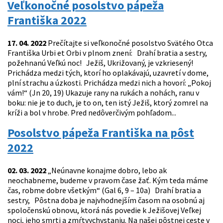
Veľkonočné posolstvo pápeža
Františka 2022
17. 04. 2022
Prečítajte si veľkonočné posolstvo Svätého Otca
Františka Urbi et Orbi v plnom znení: Drahí bratia a sestry,
požehnanú Veľkú noc! Ježiš, Ukrižovaný, je vzkriesený!
Prichádza medzi tých, ktorí ho oplakávajú, uzavretí v dome,
plní strachu a úzkosti. Prichádza medzi nich a hovorí: „Pokoj
vám!“ (Jn 20, 19) Ukazuje rany na rukách a nohách, ranu v
boku: nie je to duch, je to on, ten istý Ježiš, ktorý zomrel na
kríži a bol v hrobe. Pred nedôverčivým pohľadom...
Posolstvo pápeža Františka na pôst
2022
02. 03. 2022
„Neúnavne konajme dobro, lebo ak
neochabneme, budeme v pravom čase žať. Kým teda máme
čas, robme dobre všetkým“ (Gal 6, 9 – 10a) Drahí bratia a
sestry, Pôstna doba je najvhodnejším časom na osobnú aj
spoločenskú obnovu, ktorá nás povedie k Ježišovej Veľkej
noci, jeho smrti a zmŕtvychvstaniu. Na našej pôstnej ceste v