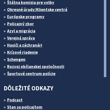
Štátna komisia pre volby
Okresné úrady/Klientske centrá
Európske programy
Policajný zbor
Azyl a migrácia
Verejná správa
Hasiči a záchranári
Krízové riadenie
Schengen
Rozvoj občianskej spoločnosti
Športové centrum polície
DÔLEŽITÉ ODKAZY
Podcast
Stan sa policajtom