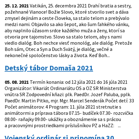
25. 12. 2021
Vatikán, 25. decembra 2021 Drahí bratia a sestry,
požehnané Vianoce! Božie Slovo, ktoré stvorilo svet a dáva
zmysel dejinám a ceste človeka, sa stalo telom a prebývalo
medzi nami. Objavilo sa ako šepot, ako šum ľahkého vánku,
aby naplnilo úžasom srdce každého muža a ženy, ktorí sa
otvoria pre tajomstvo. Slovo sa stalo telom, aby s nami
viedlo dialóg. Boh nechce viesť monológ, ale dialóg. Pretože
Boh sám, Otec a Syn a Duch Svätý, je dialóg, večné a
nekonečné spoločenstvo lásky a života. Keď Boh...
Detský tábor Domaša 2021
05. 08. 2021
Termín konania: od 12 júla 2021 do 16 júla 2021
Organizátor: Vikariát Ordinariátu OS a OZ SR Ministerstva
vnútra SR Zodpovední kňazi: plk. PaedDr. Jozef Paluba, pplk.
PaedDr. Martin Pitko, mjr. Mgr. Marcel Senderák Počet detí: 33
Počet animátorov: 4 Program: 11. júla 2021 stretnutie s
animátormi a príprava tábora 07.15- budíček 07.30- rozcvička
08.00- raňajky 09.00- ukážky a oboznámenie sa s prácou
a pracovnými prostriedkami príslušníkov PZ a HaZZ: ...
Vojenský ordinár si pripomína 30