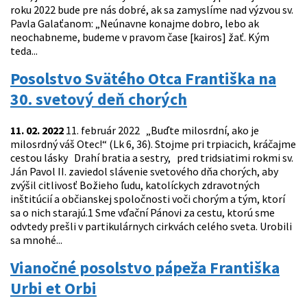
roku 2022 bude pre nás dobré, ak sa zamyslíme nad výzvou sv.
Pavla Galaťanom: „Neúnavne konajme dobro, lebo ak
neochabneme, budeme v pravom čase [kairos] žať. Kým
teda...
Posolstvo Svätého Otca Františka na
30. svetový deň chorých
11. 02. 2022
11. február 2022 „Buďte milosrdní, ako je
milosrdný váš Otec!“ (Lk 6, 36). Stojme pri trpiacich, kráčajme
cestou lásky Drahí bratia a sestry, pred tridsiatimi rokmi sv.
Ján Pavol II. zaviedol slávenie svetového dňa chorých, aby
zvýšil citlivosť Božieho ľudu, katolíckych zdravotných
inštitúcií a občianskej spoločnosti voči chorým a tým, ktorí
sa o nich starajú.1 Sme vďační Pánovi za cestu, ktorú sme
odvtedy prešli v partikulárnych cirkvách celého sveta. Urobili
sa mnohé...
Vianočné posolstvo pápeža Františka
Urbi et Orbi