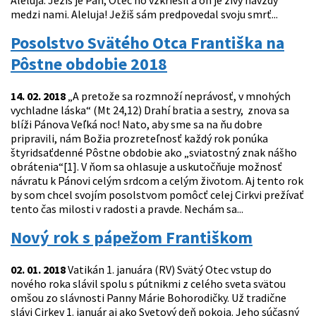
Aleluja: Ježiš je Pán, Otec ho vzkriesil a on je živý navždy
medzi nami. Aleluja! Ježiš sám predpovedal svoju smrť...
Posolstvo Svätého Otca Františka na
Pôstne obdobie 2018
14. 02. 2018
„A pretože sa rozmnoží neprávosť, v mnohých
vychladne láska“ (Mt 24,12) Drahí bratia a sestry, znova sa
blíži Pánova Veľká noc! Nato, aby sme sa na ňu dobre
pripravili, nám Božia prozreteľnosť každý rok ponúka
štyridsaťdenné Pôstne obdobie ako „sviatostný znak nášho
obrátenia“[1]. V ňom sa ohlasuje a uskutočňuje možnosť
návratu k Pánovi celým srdcom a celým životom. Aj tento rok
by som chcel svojím posolstvom pomôcť celej Cirkvi prežívať
tento čas milosti v radosti a pravde. Nechám sa...
Nový rok s pápežom Františkom
02. 01. 2018
Vatikán 1. januára (RV) Svätý Otec vstup do
nového roka slávil spolu s pútnikmi z celého sveta svätou
omšou zo slávnosti Panny Márie Bohorodičky. Už tradične
slávi Cirkev 1. január aj ako Svetový deň pokoja. Jeho súčasný