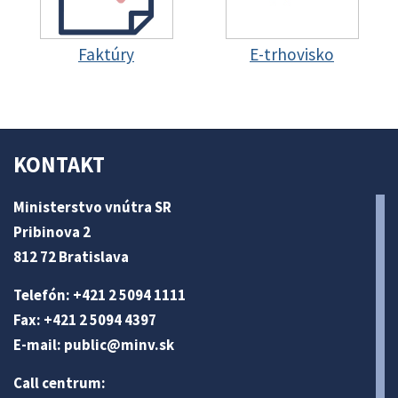
Faktúry
E-trhovisko
KONTAKT
Ministerstvo vnútra SR
Pribinova 2
812 72 Bratislava
Telefón: +421 2 5094 1111
Fax: +421 2 5094 4397
E-mail:
public@minv
.sk
Call centrum: