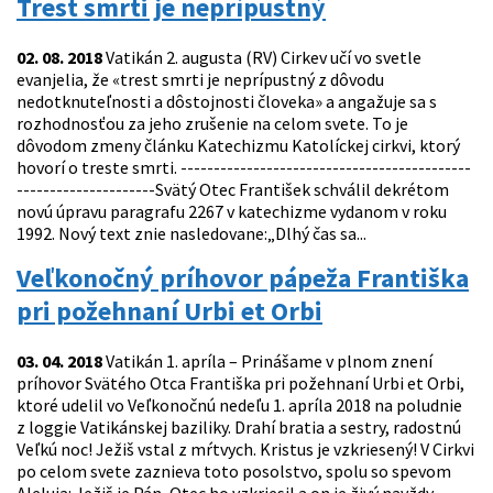
Trest smrti je neprípustný
02. 08. 2018
Vatikán 2. augusta (RV) Cirkev učí vo svetle
evanjelia, že «trest smrti je neprípustný z dôvodu
nedotknuteľnosti a dôstojnosti človeka» a angažuje sa s
rozhodnosťou za jeho zrušenie na celom svete. To je
dôvodom zmeny článku Katechizmu Katolíckej cirkvi, ktorý
hovorí o treste smrti. --------------------------------------------
---------------------Svätý Otec František schválil dekrétom
novú úpravu paragrafu 2267 v katechizme vydanom v roku
1992. Nový text znie nasledovane:„Dlhý čas sa...
Veľkonočný príhovor pápeža Františka
pri požehnaní Urbi et Orbi
03. 04. 2018
Vatikán 1. apríla – Prinášame v plnom znení
príhovor Svätého Otca Františka pri požehnaní Urbi et Orbi,
ktoré udelil vo Veľkonočnú nedeľu 1. apríla 2018 na poludnie
z loggie Vatikánskej baziliky. Drahí bratia a sestry, radostnú
Veľkú noc! Ježiš vstal z mŕtvych. Kristus je vzkriesený! V Cirkvi
po celom svete zaznieva toto posolstvo, spolu so spevom