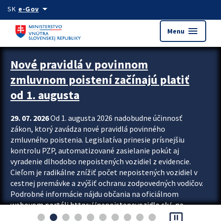
Preskocit na hlavný obsah
arrow_drop_down
SK
e-Gov
menu
Menu
Zastavit automatický posun upútavok
Nové pravidlá v povinnom
zmluvnom poistení začínajú platiť
od 1. augusta
29. 07. 2026
Od 1. augusta 2026 nadobudne účinnosť
zákon, ktorý zavádza nové pravidlá povinného
zmluvného poistenia. Legislatíva prinesie prísnejšiu
kontrolu PZP, automatizované zasielanie pokút aj
vyradenie dlhodobo nepoistených vozidiel z evidencie.
Cieľom je radikálne znížiť počet nepoistených vozidiel v
cestnej premávke a zvýšiť ochranu zodpovedných vodičov.
Podrobné informácie nájdu občania na oficiálnom
webovom portáli https://nepoistenevozidlo.sk/, na
pause_presentation
ktorom od augusta pribudne aj možnosť overiť si...