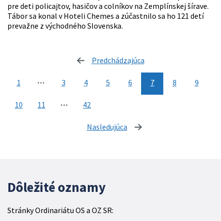
pre deti policajtov, hasičov a colníkov na Zemplínskej šírave.
Tábor sa konal v Hoteli Chemes a zúčastnilo sa ho 121 detí
prevažne z východného Slovenska.
Predchádzajúca
stránka
1
⋯
3
4
5
6
7
8
9
10
11
⋯
42
Nasledujúca
stránka
Dôležité oznamy
Stránky Ordinariátu OS a OZ SR: