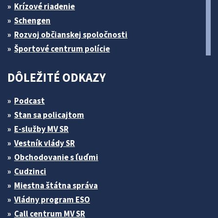
Krízové riadenie
Schengen
Rozvoj občianskej spoločnosti
Športové centrum polície
DÔLEŽITÉ ODKAZY
Podcast
Stan sa policajtom
E-služby MV SR
Vestník vlády SR
Obchodovanie s ľuďmi
Cudzinci
Miestna štátna správa
Vládny program ESO
Call centrum MV SR