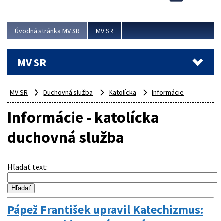
Viac
Úvodná stránka MV SR
MV SR
MV SR
MV SR
Duchovná služba
Katolícka
Informácie
Informácie - katolícka
duchovná služba
Hľadať text
:
Pápež František upravil Katechizmus: