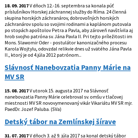
18. 09. 2017
V dňoch 12.-16. septembra sa konala púť
príslušníkov Horskej záchrannej služby do Ríma. 24 členná
skupina horských záchranárov, dobrovoľných horských
záchranárov spolu so svojimi rodinami a kaplánom putovala
po stopách apoštolov Petra a Pavla, aby zároveň navštívila aj
hrob svojho patróna sv. Jána Pavla II. Pri tejto príležitosti im
Mons. Slawomir Oder - postulátor kanonizačného procesu
Karola Wojtylu, odovzdal relikvie dnes už svätého Jána Pavla
II., ktorý je od 4.júla 2012 patrónom...
Slávnosť Nanebovzatia Panny Márie na
MV SR
15. 08. 2017
V utorok 15. augusta 2017 na Slávnosť
nanebovzatia Panny Márie celebroval sv. omšu v tlačovej
miestnosti MV SR novovymenovaný vikár Vikariátu MV SR mjr.
PaedDr. Jozef Paluba. (SVa)
Detský tábor na Zemlínskej šírave
31. 07. 2017
V dňoch 3. až 9. júla 2017 sa konal detský tábor