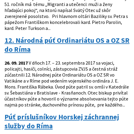
51. ročník má tému „Migranti a utečenci: muži a ženy
hľadajúci pokoj“, na ktorú napísal Svätý Otec už skôr
zverejnené posolstvo. Pri hlavnom oltári Baziliky sv. Petra s
pápežom Františkom koncelebrovali kard. Pietro Parolin,
kard. Peter Turkson a...
12. Národná púť Ordinariátu OS a OZ SR
do Ríma
26. 09. 2017
V dňoch 17. – 23. septembra 2017 sa vojaci,
policajti, hasiči, colníci, zástupcovia ZVJS a čestná stráž
zúčastnili 12. Národnej púte Ordinariátu OS a OZ SR vo
Vatikáne a v Ríme pod vedením vojenského ordinára J. E.
Mons. Františka Rábeka. Úvod púte patril sv. omši v Katedrále
sv. Šebastiána v Bratislave - Krasňanoch. Otec biskup privítal
účastníkov púte a hovoril o význame absolvovania tejto púte
najmä po stránke, duchovného prínosu púte, pre každého...
Púť príslušníkov Horskej záchrannej
služby do Ríma